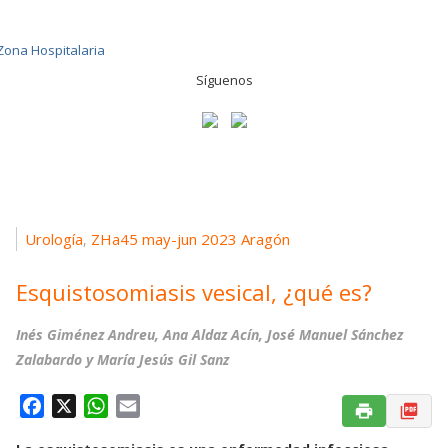
Síguenos
Urología
ZHa45 may-jun 2023 Aragón
,
Esquistosomiasis vesical, ¿qué es?
Inés Giménez Andreu, Ana Aldaz Acín, José Manuel Sánchez
Zalabardo y María Jesús Gil Sanz
F
X
W
E
a
h
m