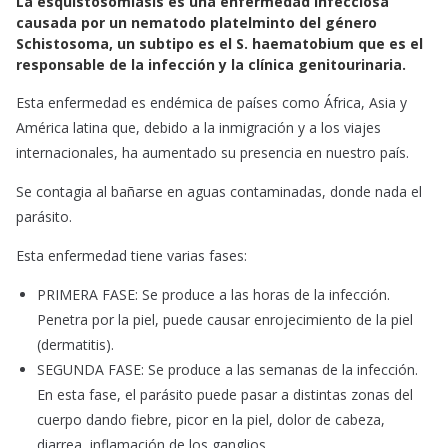
La esquistosomiasis es una enfermedad infecciosa
c
a
a
causada por un nematodo platelminto del género
e
t
i
Schistosoma, un subtipo es el S. haematobium que es el
b
s
l
responsable de la infección y la clínica genitourinaria.
o
A
o
p
Esta enfermedad es endémica de países como África, Asia y
k
p
América latina que, debido a la inmigración y a los viajes
internacionales, ha aumentado su presencia en nuestro país.
Se contagia al bañarse en aguas contaminadas, donde nada el
parásito.
Esta enfermedad tiene varias fases:
PRIMERA FASE: Se produce a las horas de la infección.
Penetra por la piel, puede causar enrojecimiento de la piel
(dermatitis).
SEGUNDA FASE: Se produce a las semanas de la infección.
En esta fase, el parásito puede pasar a distintas zonas del
cuerpo dando fiebre, picor en la piel, dolor de cabeza,
diarrea, inflamación de los ganglios…