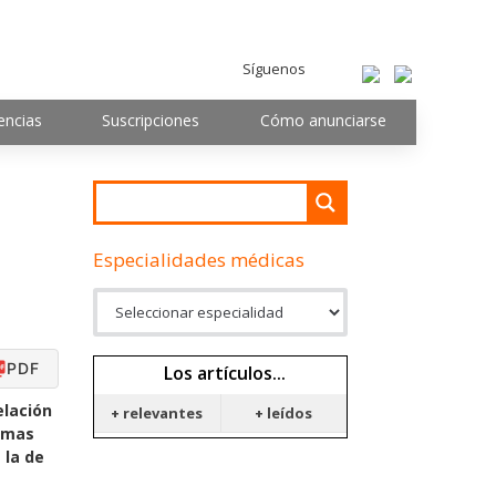
Síguenos
encias
Suscripciones
Cómo anunciarse
Especialidades médicas
PDF
Los artículos...
elación
+ relevantes
+ leídos
lemas
 la de