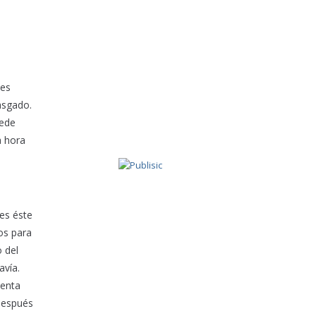
ces
asgado.
uede
a hora
ces éste
os para
o del
avía.
uenta
después