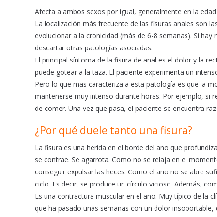
o
p
Afecta a ambos sexos por igual, generalmente en la edad
k
p
La localización más frecuente de las fisuras anales son la
evolucionar a la cronicidad (más de 6-8 semanas). Si hay m
descartar otras patologías asociadas.
El principal síntoma de la fisura de anal es el dolor y la re
puede gotear a la taza. El paciente experimenta un inten
Pero lo que mas caracteriza a esta patología es que la mo
mantenerse muy intenso durante horas. Por ejemplo, si re
de comer. Una vez que pasa, el paciente se encuentra raz
¿Por qué duele tanto una fisura?
La fisura es una herida en el borde del ano que profundiza
se contrae. Se agarrota. Como no se relaja en el momento 
conseguir expulsar las heces. Como el ano no se abre sufi
ciclo. Es decir, se produce un círculo vicioso. Además, com
Es una contractura muscular en el ano. Muy típico de la cl
que ha pasado unas semanas con un dolor insoportable, 