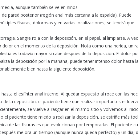
 media, aunque también se ve en niños.
s de pared posterior (región anal más cercana a la espalda). Puede
últiples fisuras, dolorosas y en varias localizaciones, se tendrá que
ctorragia. Sangre roja con la deposición, en el papel, al limpiarse. A ve
so dolor en el momento de la deposición. Nota como una herida, un r
lestia es todavía mayor si cabe después de la deposición. El dolor p
aliza la deposición por la mañana, puede tener intenso dolor hasta l
onablemente bien hasta la siguiente deposición.
 hasta el esfínter anal interno. Al quedar expuesto al roce con las he
de la deposición, el paciente tiene que realizar importantes esfuerz
cientemente, se vuelve a rasgar en el mismo sitio y volvemos al inici
o el paciente tiene miedo a realizar la deposición, se estriñe más tod
ínica de las fisuras es que evolucionan por temporadas. El paciente c
después mejora un tiempo (aunque nunca queda perfecto) y un día, 