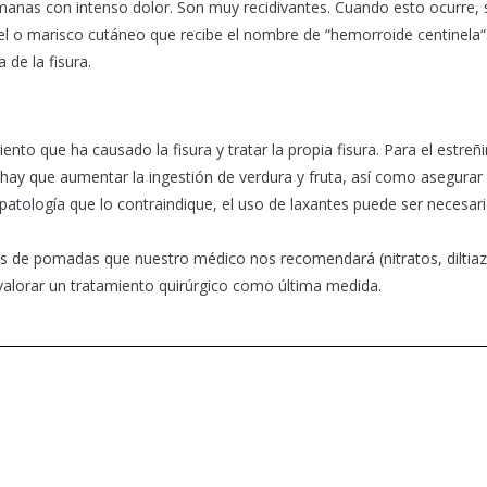
manas con intenso dolor. Son muy recidivantes. Cuando esto ocurre, 
piel o marisco cutáneo que recibe el nombre de “hemorroide centinela“
 de la fisura.
ento que ha causado la fisura y tratar la propia fisura. Para el estreñ
, hay que aumentar la ingestión de verdura y fruta, así como asegurar
 patología que lo contraindique, el uso de laxantes puede ser necesar
ipos de pomadas que nuestro médico nos recomendará (nitratos, dilti
valorar un tratamiento quirúrgico como última medida.