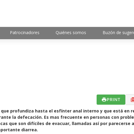
Patrocinadores
Quiénes somos
Buzón de suger
PRINT
 que profundiza hasta el esfínter anal interno y que está en r
rante la defecación. Es mas frecuente en personas con prob
as que son difíciles de evacuar, llamadas así por parecerse a
portante diarrea.