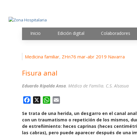
Inicio
Edición digital
Colaboradores
Medicina familiar
ZHn76 mar-abr 2019 Navarra
,
Fisura anal
Eduardo Ripalda Ansa
. Médico de Familia. C.S. Alsasua
F
X
W
E
a
h
m
Se trata de una herida, un desgarro en el canal anal
c
a
a
con un traumatismo o repetición de los mismos, du
e
t
i
de estreñimiento: heces caprinas (heces centimétric
b
s
l
las cabras), pero puede aparecer después de una im
o
A