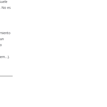
suele
. No es
imiento
 un
io
azem…).