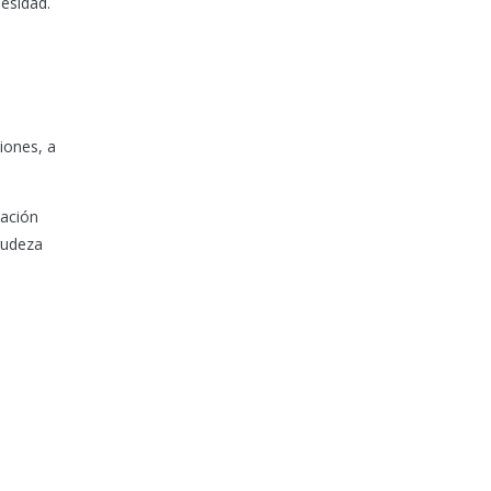
esidad.
iones, a
tación
gudeza