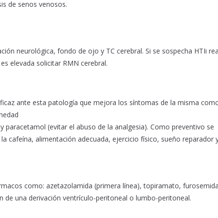
sis de senos venosos.
oración neurológica, fondo de ojo y TC cerebral. Si se sospecha HTIi rea
 es elevada solicitar RMN cerebral.
 eficaz ante esta patología que mejora los síntomas de la misma como
rmedad
y paracetamol (evitar el abuso de la analgesia). Como preventivo se
la cafeína, alimentación adecuada, ejercicio físico, sueño reparador 
Fármacos como: azetazolamida (primera línea), topiramato, furosemid
ón de una derivación ventrículo-peritoneal o lumbo-peritoneal.