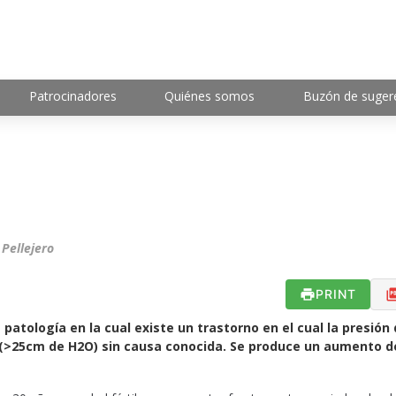
Patrocinadores
Quiénes somos
Buzón de suger
a
 Pellejero
PRINT
 patología en la cual existe un trastorno en el cual la presión 
 (>25cm de H2O) sin causa conocida. Se produce un aumento de