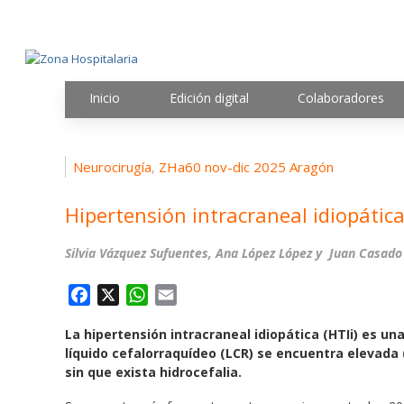
Inicio
Edición digital
Colaboradores
Neurocirugía
ZHa60 nov-dic 2025 Aragón
,
Hipertensión intracraneal idiopátic
Silvia Vázquez Sufuentes, Ana López López y Juan Casado
F
X
W
E
a
h
m
La hipertensión intracraneal idiopática (HTIi) es una
c
a
a
líquido cefalorraquídeo (LCR) se encuentra elevada
e
t
i
sin que exista hidrocefalia.
b
s
l
o
A