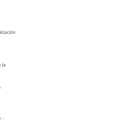
lización
 la
y
a…