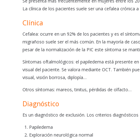
Se presenta más frecuentemente en mujeres entre los 20 y
o
p
La clínica de los pacientes suele ser una cefalea crónica a
k
p
Clínica
Cefalea: ocurre en un 92% de los pacientes y es el síntom
migrañoso suele ser el más común. En la mayoría de caso
pesar de la normalización de la PIC este síntoma se mant
Síntomas oftalmológicos: el papiledema está presente en 
visual del paciente. Se valora mediante OCT. También pu
visual, visión borrosa, diplopía…
Otros síntomas: mareos, tinitus, pérdidas de olfacto…
Diagnóstico
Es un diagnóstico de exclusión. Los criterios diagnósticos
Papiledema
Exploración neurológica normal