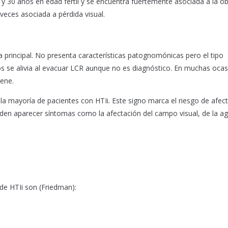
 30 años en edad fértil y se encuentra fuertemente asociada a la ob
 veces asociada a pérdida visual.
a principal. No presenta características patognomónicas pero el tipo
s se alivia al evacuar LCR aunque no es diagnóstico. En muchas ocas
iene.
la mayoría de pacientes con HTIi. Este signo marca el riesgo de afec
eden aparecer síntomas como la afectación del campo visual, de la a
 de HTIi son (Friedman):