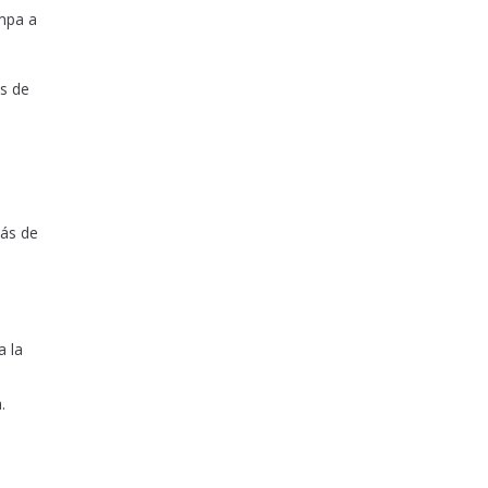
ompa a
s de
más de
a la
.