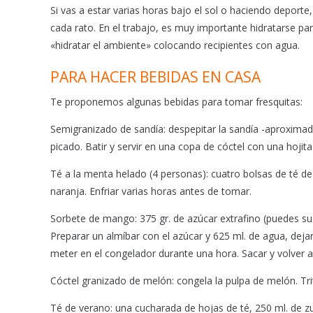
Si vas a estar varias horas bajo el sol o haciendo depor
cada rato. En el trabajo, es muy importante hidratarse pa
«hidratar el ambiente» colocando recipientes con agua.
PARA HACER BEBIDAS EN CASA
Te proponemos algunas bebidas para tomar fresquitas:
Semigranizado de sandía: despepitar la sandía -aproxima
picado. Batir y servir en una copa de cóctel con una hojit
Té a la menta helado (4 personas): cuatro bolsas de té d
naranja. Enfriar varias horas antes de tomar.
Sorbete de mango: 375 gr. de azúcar extrafino (puedes sust
Preparar un almíbar con el azúcar y 625 ml. de agua, dejar
meter en el congelador durante una hora. Sacar y volver a t
Cóctel granizado de melón: congela la pulpa de melón. Tri
Té de verano: una cucharada de hojas de té, 250 ml. de z