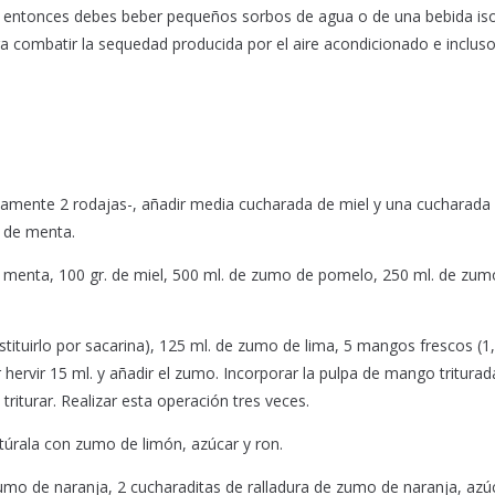
te, entonces debes beber pequeños sorbos de agua o de una bebida is
ra combatir la sequedad producida por el aire acondicionado e inclus
damente 2 rodajas-, añadir media cucharada de miel y una cucharada 
a de menta.
e menta, 100 gr. de miel, 500 ml. de zumo de pomelo, 250 ml. de zum
ituirlo por sacarina), 125 ml. de zumo de lima, 5 mangos frescos (1,5
 hervir 15 ml. y añadir el zumo. Incorporar la pulpa de mango triturad
riturar. Realizar esta operación tres veces.
túrala con zumo de limón, azúcar y ron.
umo de naranja, 2 cucharaditas de ralladura de zumo de naranja, azú