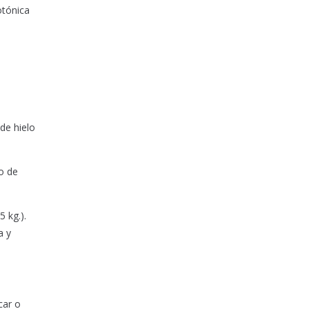
otónica
o
de hielo
o de
 kg.).
a y
car o