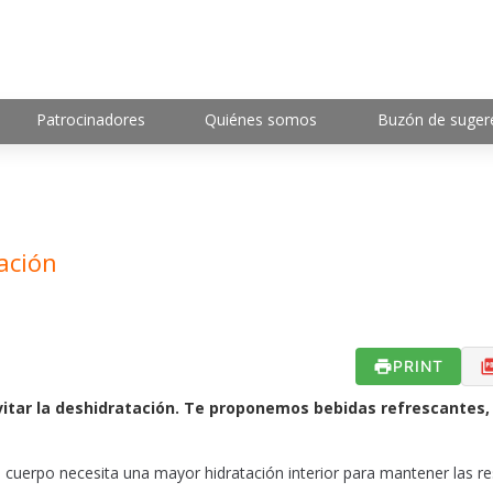
Patrocinadores
Quiénes somos
Buzón de suger
ación
PRINT
vitar la deshidratación. Te proponemos bebidas refrescantes, 
uerpo necesita una mayor hidratación interior para mantener las r