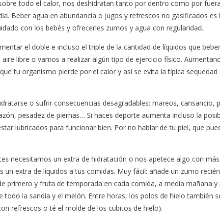
 sobre todo el calor, nos deshidratan tanto por dentro como por fuera
l día. Beber agua en abundancia o jugos y refrescos no gasificados es
uidado con los bebés y ofrecerles zumos y agua con regularidad.
entar el doble e incluso el triple de la cantidad de líquidos que beb
 aire libre o vamos a realizar algún tipo de ejercicio físico. Aumentan
ue tu organismo pierde por el calor y así se evita la típica sequedad 
dratarse o sufrir consecuencias desagradables: mareos, cansancio, 
hazón, pesadez de piernas… Si haces deporte aumenta incluso la posib
tar lubricados para funcionar bien. Por no hablar de tu piel, que pue
eces necesitamos un extra de hidratación o nos apetece algo con más
 un extra de líquidos a tus comidas. Muy fácil: añade un zumo recién
de primero y fruta de temporada en cada comida, a media mañana y
 todo la sandía y el melón. Entre horas, los polos de hielo también 
n refrescos o té el molde de los cubitos de hielo).