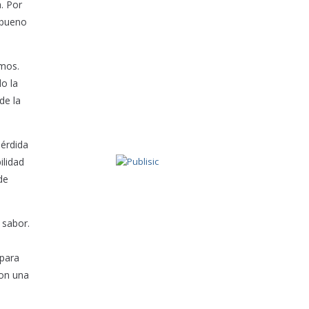
. Por
 bueno
emos.
do la
de la
pérdida
ilidad
de
 sabor.
 para
son una