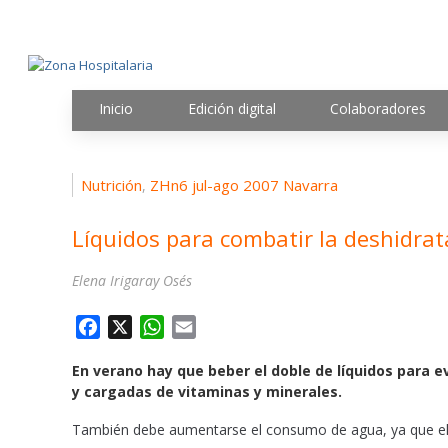
Inicio
Edición digital
Colaboradores
Nutrición
ZHn6 jul-ago 2007 Navarra
,
Líquidos para combatir la deshidrat
Elena Irigaray Osés
F
X
W
E
a
h
m
En verano hay que beber el doble de líquidos para e
c
a
a
y cargadas de vitaminas y minerales.
e
t
i
b
s
l
También debe aumentarse el consumo de agua, ya que el c
o
A