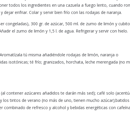
 Poner todos los ingredientes en una cazuela a fuego lento, cuando r
 y dejar enfriar. Colar y servir bien frío con las rodajas de naranja.
r congeladas), 300 gr. de azúcar, 500 ml. de zumo de limón y cubito
Añadir el zumo de limón y 1,5 l. de agua. Refrigerar y servir con hielo.
 Aromatízala tú misma añadiéndole rodajas de limón, naranja o
idas isotónicas; té frío; granizados, horchata, leche merengada (no 
(al contener azúcares añadidos te darán más sed); café solo (acentú
 y los tintos de verano (no más de uno, tienen mucho azúcar);batidos
ier combinado de refresco y alcohol y bebidas energéticas con cafeína