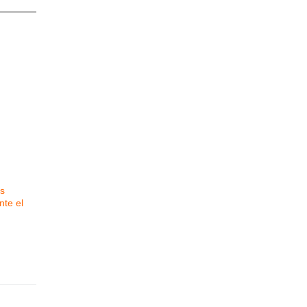
s
nte el