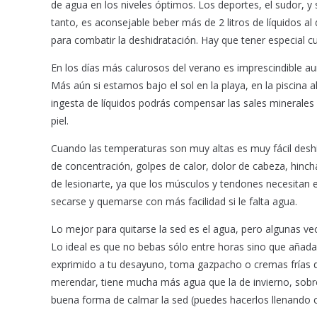
de agua en los niveles óptimos. Los deportes, el sudor, y
o
p
tanto, es aconsejable beber más de 2 litros de líquidos a
k
p
para combatir la deshidratación. Hay que tener especial c
En los días más calurosos del verano es imprescindible aum
Más aún si estamos bajo el sol en la playa, en la piscina al
ingesta de líquidos podrás compensar las sales minerales q
piel.
Cuando las temperaturas son muy altas es muy fácil deshi
de concentración, golpes de calor, dolor de cabeza, hinc
de lesionarte, ya que los músculos y tendones necesitan es
secarse y quemarse con más facilidad si le falta agua.
Lo mejor para quitarse la sed es el agua, pero algunas v
Lo ideal es que no bebas sólo entre horas sino que añadas
exprimido a tu desayuno, toma gazpacho o cremas frías 
merendar, tiene mucha más agua que la de invierno, sobre
buena forma de calmar la sed (puedes hacerlos llenando co