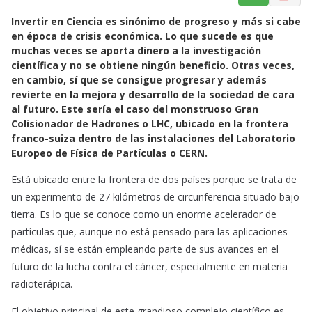
a
h
m
Invertir en Ciencia es sinónimo de progreso y más si cabe
c
a
a
en época de crisis económica. Lo que sucede es que
e
t
i
muchas veces se aporta dinero a la investigación
b
s
l
científica y no se obtiene ningún beneficio. Otras veces,
o
A
en cambio, sí que se consigue progresar y además
o
p
revierte en la mejora y desarrollo de la sociedad de cara
k
p
al futuro. Este sería el caso del monstruoso Gran
Colisionador de Hadrones o LHC, ubicado en la frontera
franco-suiza dentro de las instalaciones del Laboratorio
Europeo de Física de Partículas o CERN.
Está ubicado entre la frontera de dos países porque se trata de
un experimento de 27 kilómetros de circunferencia situado bajo
tierra. Es lo que se conoce como un enorme acelerador de
partículas que, aunque no está pensado para las aplicaciones
médicas, sí se están empleando parte de sus avances en el
futuro de la lucha contra el cáncer, especialmente en materia
radioterápica.
El objetivo principal de este grandioso complejo científico es