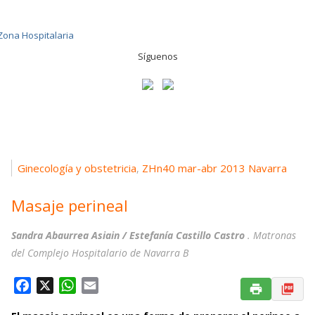
Síguenos
Ginecología y obstetricia
ZHn40 mar-abr 2013 Navarra
,
Masaje perineal
Sandra Abaurrea Asiain / Estefanía Castillo Castro
. Matronas
del Complejo Hospitalario de Navarra B
F
X
W
E
a
h
m