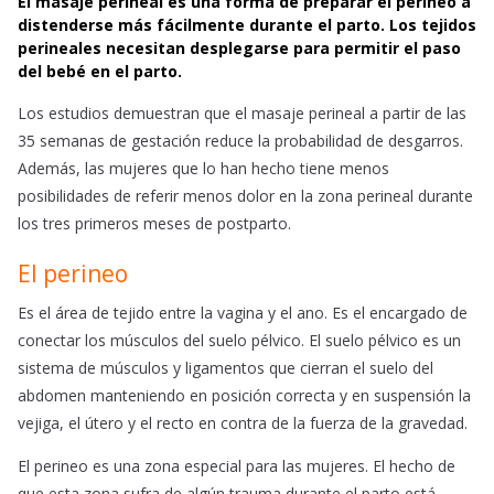
El masaje perineal es una forma de preparar el perineo a
c
a
a
distenderse más fácilmente durante el parto. Los tejidos
e
t
i
perineales necesitan desplegarse para permitir el paso
b
s
l
del bebé en el parto.
o
A
o
p
Los estudios demuestran que el masaje perineal a partir de las
k
p
35 semanas de gestación reduce la probabilidad de desgarros.
Además, las mujeres que lo han hecho tiene menos
posibilidades de referir menos dolor en la zona perineal durante
los tres primeros meses de postparto.
El perineo
Es el área de tejido entre la vagina y el ano. Es el encargado de
conectar los músculos del suelo pélvico. El suelo pélvico es un
sistema de músculos y ligamentos que cierran el suelo del
abdomen manteniendo en posición correcta y en suspensión la
vejiga, el útero y el recto en contra de la fuerza de la gravedad.
El perineo es una zona especial para las mujeres. El hecho de
que esta zona sufra de algún trauma durante el parto está