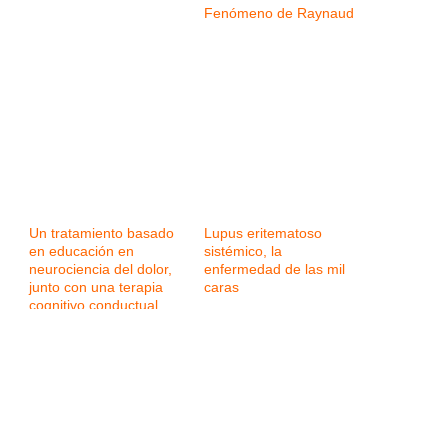
Fenómeno de Raynaud
Un tratamiento basado
Lupus eritematoso
en educación en
sistémico, la
neurociencia del dolor,
enfermedad de las mil
junto con una terapia
caras
cognitivo conductual,
ejercicio y mindfulness,
eficaz para la
fibromialgia