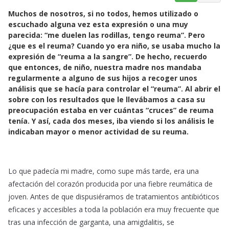
a
h
m
Muchos de nosotros, si no todos, hemos utilizado o
c
a
a
escuchado alguna vez esta expresión o una muy
e
t
i
parecida: “me duelen las rodillas, tengo reuma”. Pero
b
s
l
¿que es el reuma? Cuando yo era niño, se usaba mucho la
o
A
expresión de “reuma a la sangre”. De hecho, recuerdo
o
p
que entonces, de niño, nuestra madre nos mandaba
k
p
regularmente a alguno de sus hijos a recoger unos
análisis que se hacía para controlar el “reuma”. Al abrir el
sobre con los resultados que le llevábamos a casa su
preocupación estaba en ver cuántas “cruces” de reuma
tenía. Y así, cada dos meses, iba viendo si los análisis le
indicaban mayor o menor actividad de su reuma.
Lo que padecía mi madre, como supe más tarde, era una
afectación del corazón producida por una fiebre reumática de
joven. Antes de que dispusiéramos de tratamientos antibióticos
eficaces y accesibles a toda la población era muy frecuente que
tras una infección de garganta, una amigdalitis, se