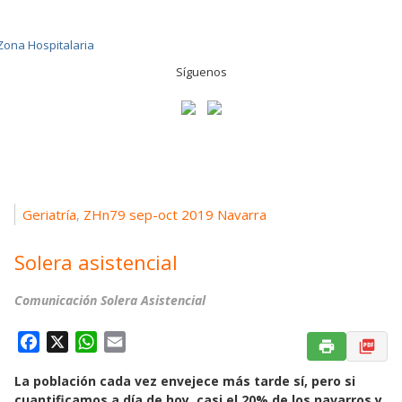
Síguenos
Geriatría
ZHn79 sep-oct 2019 Navarra
,
Solera asistencial
Comunicación Solera Asistencial
F
X
W
E
a
h
m
La población cada vez envejece más tarde sí, pero si
c
a
a
cuantificamos a día de hoy, casi el 20% de los navarros y