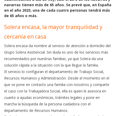
e
t
i
navarras tienen más de 65 años. Se prevé que, en España
b
s
l
en el año 2023, una de cada cuatro personas tendrá más
o
A
de 65 años o más.
o
p
Solera encasa, la mayor tranquilidad y
k
p
cercanía en casa
Solera encasa da nombre al servicio de atención a domicilio del
Grupo Solera Asistencial. Sin duda es uno de los servicios más
recomendados por nuestras familias, ya que Solera da una
solución rápida a la situación con la que llegue la familia.
El servicio lo configuran el departamento de Trabajo Social,
Recursos Humanos y Administración. Desde el momento en el
que se pone en contacto una familia con nosotros y comparte
el caso con la Trabajadora Social, ella es quien le asesora en
cuanto a ayudas económicas, trámites legales y pone en
marcha la búsqueda de la persona cuidadora con el
departamento de Recursos Humanos.