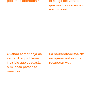
podemos abordarla?
el riesgo del verano
que muchas veces no
vemos venir
Cuando comer deja de
La neurorehabilitación:
ser fácil: el problema
recuperar autonomía,
invisible que desgasta
recuperar vida
a muchas personas
mayores