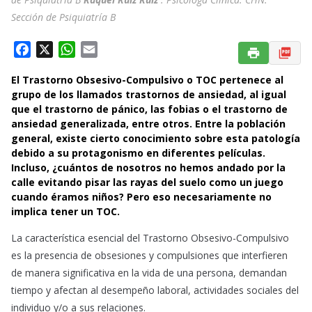
Sección de Psiquiatría B
F
X
W
E
a
h
m
El Trastorno Obsesivo-Compulsivo o TOC pertenece al
c
a
a
grupo de los llamados trastornos de ansiedad, al igual
e
t
i
que el trastorno de pánico, las fobias o el trastorno de
b
s
l
ansiedad generalizada, entre otros. Entre la población
o
A
general, existe cierto conocimiento sobre esta patología
o
p
debido a su protagonismo en diferentes películas.
k
p
Incluso, ¿cuántos de nosotros no hemos andado por la
calle evitando pisar las rayas del suelo como un juego
cuando éramos niños? Pero eso necesariamente no
implica tener un TOC.
La característica esencial del Trastorno Obsesivo-Compulsivo
es la presencia de obsesiones y compulsiones que interfieren
de manera significativa en la vida de una persona, demandan
tiempo y afectan al desempeño laboral, actividades sociales del
individuo y/o a sus relaciones.