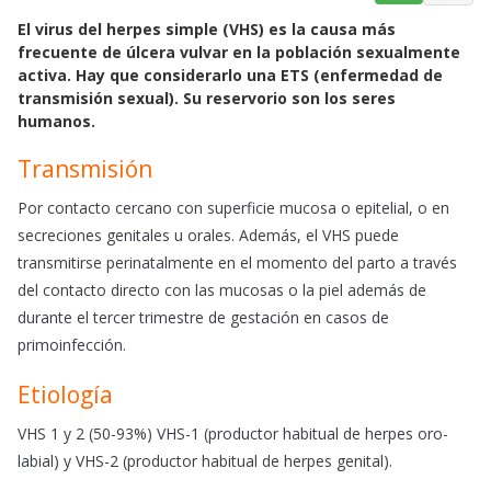
a
h
m
El virus del herpes simple (VHS) es la causa más
c
a
a
frecuente de úlcera vulvar en la población sexualmente
e
t
i
activa. Hay que considerarlo una ETS (enfermedad de
b
s
l
transmisión sexual). Su reservorio son los seres
o
A
humanos.
o
p
Transmisión
k
p
Por contacto cercano con superficie mucosa o epitelial, o en
secreciones genitales u orales. Además, el VHS puede
transmitirse perinatalmente en el momento del parto a través
del contacto directo con las mucosas o la piel además de
durante el tercer trimestre de gestación en casos de
primoinfección.
Etiología
VHS 1 y 2 (50-93%) VHS-1 (productor habitual de herpes oro-
labial) y VHS-2 (productor habitual de herpes genital).