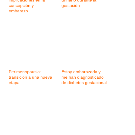
implicaciones en la
urinario durante la
concepción y
gestación
embarazo
Perimenopausia:
Estoy embarazada y
transición a una nueva
me han diagnosticado
etapa
de diabetes gestacional