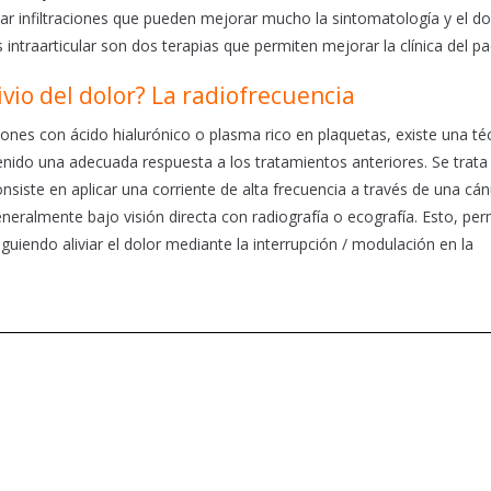
izar infiltraciones que pueden mejorar mucho la sintomatología y el dol
 intraarticular son dos terapias que permiten mejorar la clínica del pa
io del dolor? La radiofrecuencia
iones con ácido hialurónico o plasma rico en plaquetas, existe una té
tenido una adecuada respuesta a los tratamientos anteriores. Se trata 
siste en aplicar una corriente de alta frecuencia a través de una cán
eneralmente bajo visión directa con radiografía o ecografía. Esto, per
uiendo aliviar el dolor mediante la interrupción / modulación en la