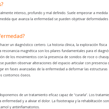
s?
eralmente intenso, profundo y mal definido. Suele empeorar a medida
 A medida que avanza la enfermedad se pueden objetivar deformidades
nfermedad?
er un diagnóstico certero. La historia clínica, la exploración física
a resonancia magnética son los pilares fundamentales para el diagnós
ción de los movimientos con la presencia de sonidos de roce o chasq
a se pueden observar alteraciones del espacio articular con presencia 
legar en fases avanzadas de la enfermedad a deformar las estructuras
os contornos óseos.
disponemos de un tratamiento eficaz capaz de “curarla”. Los tratami
nfermedad y a aliviar el dolor. La fisioterapia y la rehabilitación so
amol y antiinflamatorios.