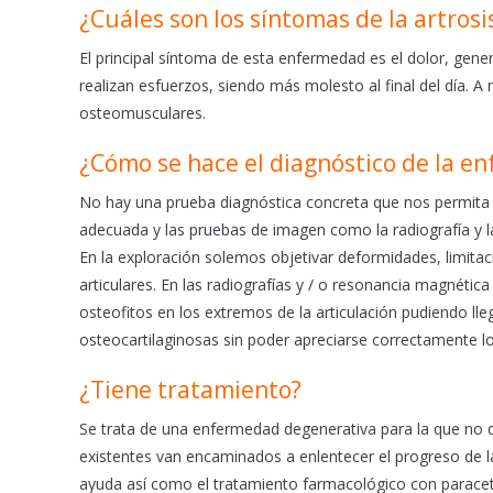
b
s
l
¿Cuáles son los síntomas de la artrosi
o
A
o
p
El principal síntoma de esta enfermedad es el dolor, gen
k
p
realizan esfuerzos, siendo más molesto al final del día.
osteomusculares.
¿Cómo se hace el diagnóstico de la e
No hay una prueba diagnóstica concreta que nos permita hac
adecuada y las pruebas de imagen como la radiografía y l
En la exploración solemos objetivar deformidades, limita
articulares. En las radiografías y / o resonancia magnétic
osteofitos en los extremos de la articulación pudiendo l
osteocartilaginosas sin poder apreciarse correctamente l
¿Tiene tratamiento?
Se trata de una enfermedad degenerativa para la que no 
existentes van encaminados a enlentecer el progreso de la e
ayuda así como el tratamiento farmacológico con paracet