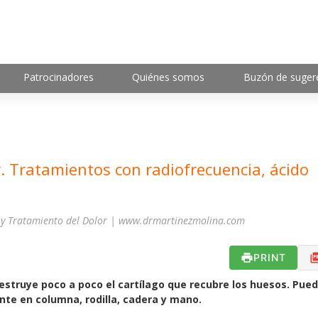
Patrocinadores
Quiénes somos
Buzón de suger
or. Tratamientos con radiofrecuencia, ácido
a y Tratamiento del Dolor | www.drmartinezmolina.com
PRINT
struye poco a poco el cartílago que recubre los huesos. Pue
te en columna, rodilla, cadera y mano.