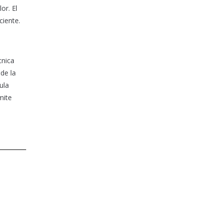
or. El
ciente.
cnica
de la
ula
mite