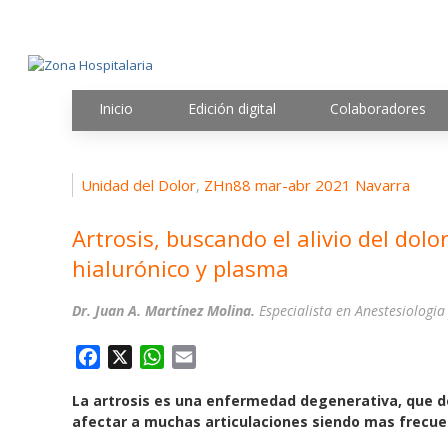
Inicio
Edición digital
Colaboradores
Unidad del Dolor
ZHn88 mar-abr 2021 Navarra
,
Artrosis, buscando el alivio del dol
hialurónico y plasma
Dr. Juan A. Martínez Molina.
Especialista en Anestesiologi
F
X
W
E
a
h
m
La artrosis es una enfermedad degenerativa, que de
c
a
a
afectar a muchas articulaciones siendo mas frecuen
e
t
i