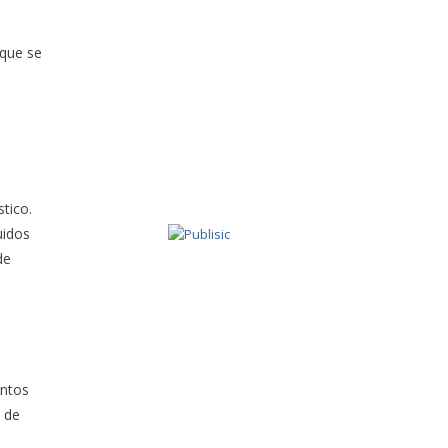
 que se
tico.
uidos
de
entos
n de