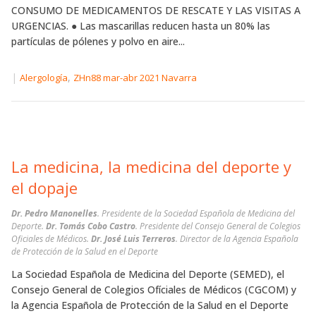
CONSUMO DE MEDICAMENTOS DE RESCATE Y LAS VISITAS A
URGENCIAS. ● Las mascarillas reducen hasta un 80% las
partículas de pólenes y polvo en aire...
|
,
Alergología
ZHn88 mar-abr 2021 Navarra
La medicina, la medicina del deporte y
el dopaje
Dr. Pedro Manonelles
. Presidente de la Sociedad Española de Medicina del
Deporte.
Dr. Tomás Cobo Castro
. Presidente del Consejo General de Colegios
Oficiales de Médicos.
Dr. José Luis Terreros
. Director de la Agencia Española
de Protección de la Salud en el Deporte
La Sociedad Española de Medicina del Deporte (SEMED), el
Consejo General de Colegios Ofíciales de Médicos (CGCOM) y
la Agencia Española de Protección de la Salud en el Deporte