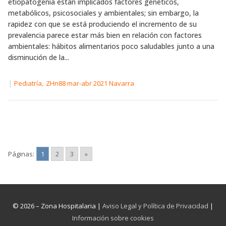
etiopatogenia están implicados factores genéticos,
metabólicos, psicosociales y ambientales; sin embargo, la
rapidez con que se está produciendo el incremento de su
prevalencia parece estar más bien en relación con factores
ambientales: hábitos alimentarios poco saludables junto a una
disminución de la...
|
,
Pediatría
ZHn88 mar-abr 2021 Navarra
Páginas:
1
2
3
»
© 2026 – Zona Hospitalaria |
Aviso Legal y Política de Privacidad
|
Información sobre cookies