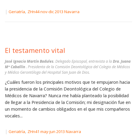
|
,
Geriatría
ZHn44 nov-dic 2013 Navarra
El testamento vital
José Ignacio Martín Badules
. Delegado Episcopal, entrevista a la
Dra. Juana
Mª Caballín
. Presidenta de la Comisión Deontológica del Colegio de Médicos
y Médico Gerontóloga del Hospital San Juan de Dios.
¿Cuáles fueron los principales motivos que te empujaron hacia
la presidencia de la Comisión Deontológica del Colegio de
Médicos de Navarra? Nunca me había planteado la posibilidad
de llegar a la Presidencia de la Comisión; mi designación fue en
un momento de cambios obligados en el que mis compañeros
vocales...
|
,
Geriatría
ZHn41 may-jun 2013 Navarra