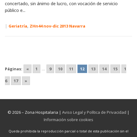
concertado, sin ánimo de lucro, con vocación de servicio
público e...
|
,
Geriatría
ZHn44 nov-dic 2013 Navarra
Páginas:
«
1
...
9
10
11
12
13
14
15
1
6
17
»
© 2026 – Zona Hospitalaria |
Aviso Legal y Política de Privacidad
|
Información sobre cookies
Queda prohibida la reproducción parcial o total de esta publicación sin el