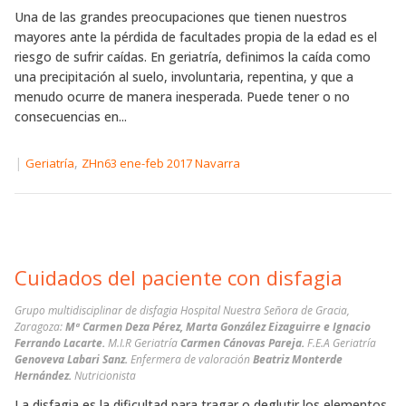
Una de las grandes preocupaciones que tienen nuestros
mayores ante la pérdida de facultades propia de la edad es el
riesgo de sufrir caídas. En geriatría, definimos la caída como
una precipitación al suelo, involuntaria, repentina, y que a
menudo ocurre de manera inesperada. Puede tener o no
consecuencias en...
|
,
Geriatría
ZHn63 ene-feb 2017 Navarra
Cuidados del paciente con disfagia
Grupo multidisciplinar de disfagia Hospital Nuestra Señora de Gracia,
Zaragoza:
Mª Carmen Deza Pérez, Marta González Eizaguirre e Ignacio
Ferrando Lacarte.
M.I.R Geriatría
Carmen Cánovas Pareja.
F.E.A Geriatría
Genoveva Labari Sanz.
Enfermera de valoración
Beatriz Monterde
Hernández.
Nutricionista
La disfagia es la dificultad para tragar o deglutir los elementos