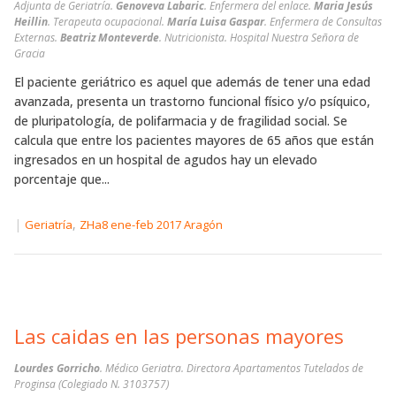
Adjunta de Geriatría.
Genoveva Labaric
. Enfermera del enlace.
Maria Jesús
Heillin
. Terapeuta ocupacional.
María Luisa Gaspar
. Enfermera de Consultas
Externas.
Beatriz Monteverde
. Nutricionista. Hospital Nuestra Señora de
Gracia
El paciente geriátrico es aquel que además de tener una edad
avanzada, presenta un trastorno funcional físico y/o psíquico,
de pluripatología, de polifarmacia y de fragilidad social. Se
calcula que entre los pacientes mayores de 65 años que están
ingresados en un hospital de agudos hay un elevado
porcentaje que...
|
,
Geriatría
ZHa8 ene-feb 2017 Aragón
Las caidas en las personas mayores
Lourdes Gorricho
. Médico Geriatra. Directora Apartamentos Tutelados de
Proginsa (Colegiado N. 3103757)