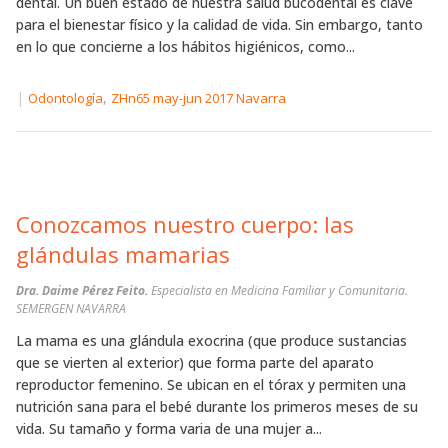
dental. Un buen estado de nuestra salud bucodental es clave
para el bienestar físico y la calidad de vida. Sin embargo, tanto
en lo que concierne a los hábitos higiénicos, como...
|
,
Odontología
ZHn65 may-jun 2017 Navarra
Conozcamos nuestro cuerpo: las
glándulas mamarias
Dra. Daime Pérez Feito.
Especialista en Medicina Familiar y Comunitaria.
SEMERGEN NAVARRA
La mama es una glándula exocrina (que produce sustancias
que se vierten al exterior) que forma parte del aparato
reproductor femenino. Se ubican en el tórax y permiten una
nutrición sana para el bebé durante los primeros meses de su
vida. Su tamaño y forma varia de una mujer a...