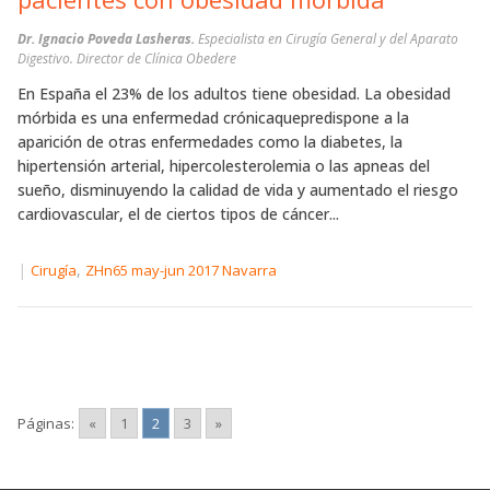
Dr. Ignacio Poveda Lasheras.
Especialista en Cirugía General y del Aparato
Digestivo. Director de Clínica Obedere
En España el 23% de los adultos tiene obesidad. La obesidad
mórbida es una enfermedad crónicaquepredispone a la
aparición de otras enfermedades como la diabetes, la
hipertensión arterial, hipercolesterolemia o las apneas del
sueño, disminuyendo la calidad de vida y aumentado el riesgo
cardiovascular, el de ciertos tipos de cáncer...
|
,
Cirugía
ZHn65 may-jun 2017 Navarra
Páginas:
«
1
2
3
»