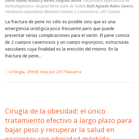
David Ibáñez Muñoz y Nerea Yanguas Barea.
Facultativos especialistas de
Radiodiagnóstico. Hospital Reina Sofía de Tudela
Ruth Agueda Rubio Cavero.
Facultativo especialista Medicina Familiar y Comunitaria. CAP Casetas
La fractura de pene no sólo es posible sino que es una
emergencia urológica poco frecuente pero que puede
presentar serias complicaciones para el varón. El pene consta
de 2 cuerpos cavernosos y un cuerpo esponjoso, estructuras
vasculares cuya finalidad es la erección del mismo. En la
fractura de pene...
|
,
Urología
ZHn65 may-jun 2017 Navarra
Cirugía de la obesidad: el único
tratamiento efectivo a largo plazo para
bajar peso y recuperar la salud en
pacientes con obesidad mórbida