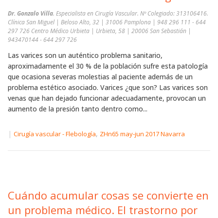
Dr. Gonzalo Villa
. Especialista en Cirugía Vascular. Nº Colegiado: 313106416.
Clínica San Miguel | Beloso Alto, 32 | 31006 Pamplona | 948 296 111 - 644
297 726 Centro Médico Urbieta | Urbieta, 58 | 20006 San Sebastián |
943470144 - 644 297 726
Las varices son un auténtico problema sanitario,
aproximadamente el 30 % de la población sufre esta patología
que ocasiona severas molestias al paciente además de un
problema estético asociado. Varices ¿que son? Las varices son
venas que han dejado funcionar adecuadamente, provocan un
aumento de la presión tanto dentro como...
|
,
Cirugía vascular - Flebología
ZHn65 may-jun 2017 Navarra
Cuándo acumular cosas se convierte en
un problema médico. El trastorno por