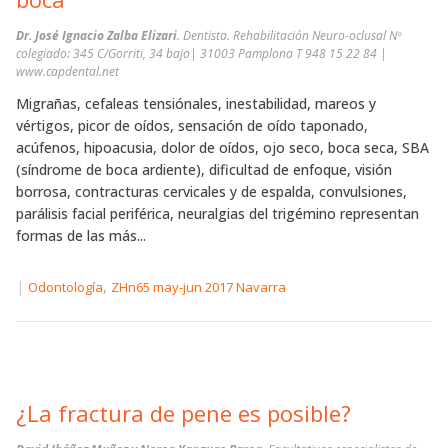
Dr. José Ignacio Zalba Elizari
. Dentista. Rehabilitación Neuro-oclusal Nº
colegiado: 345 C/Gorriti, 34 bajo| 31003 Pamplona T 948 15 22 84 |
www.capdental.net
Migrañas, cefaleas tensiónales, inestabilidad, mareos y
vértigos, picor de oídos, sensación de oído taponado,
acúfenos, hipoacusia, dolor de oídos, ojo seco, boca seca, SBA
(síndrome de boca ardiente), dificultad de enfoque, visión
borrosa, contracturas cervicales y de espalda, convulsiones,
parálisis facial periférica, neuralgias del trigémino representan
formas de las más...
|
,
Odontología
ZHn65 may-jun 2017 Navarra
¿La fractura de pene es posible?