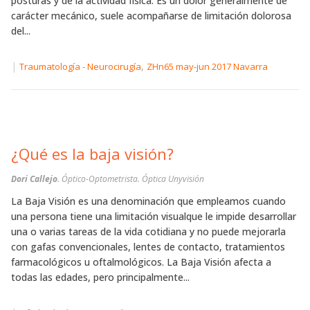
posturas y de la actividad física. Es un dolor generalmente de
carácter mecánico, suele acompañarse de limitación dolorosa
del...
|
,
Traumatología - Neurocirugía
ZHn65 may-jun 2017 Navarra
¿Qué es la baja visión?
Dori Callejo
. Óptico-Optometrista. Óptica Unyvisión
La Baja Visión es una denominación que empleamos cuando
una persona tiene una limitación visualque le impide desarrollar
una o varias tareas de la vida cotidiana y no puede mejorarla
con gafas convencionales, lentes de contacto, tratamientos
farmacológicos u oftalmológicos. La Baja Visión afecta a
todas las edades, pero principalmente...