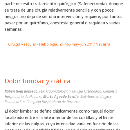
parte necesita tratamiento quirúrgico (Safenectomía). Aunque
se trata de una cirugía relativamente sencilla y con pocos
riesgos, no deja de ser una intervención y requiere, por tanto,
pasar por un quirófano, anestesia general o raquídea y varias
semanas...
|
,
Cirugía vascular - Flebología
ZHn65 may-jun 2017 Navarra
Dolor lumbar y ciática
Rubén Goñi Robledo.
FEA Traumatología y Cirugía Ortopédica. Complejo
Hospitalario de Navarra
Marta Aguado Sevilla.
MIR Anestesiología y
Reanimación. Complejo Hospitalario de Navarra
El dolor lumbar se define clásicamente como “aquel dolor
localizado entre el límite inferior de las costillas y el límite
inferior de las nalgas, cuya intensidad varía en función de las