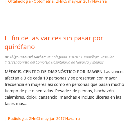
|
,
Oftalmología - Optometría
ZHn65 may-jun 2017 Navarra
El fin de las varices sin pasar por
quirófano
Dr. Íñigo Insausti Gorbea.
Nº Colegiado 3107013. Radiólogo Vascular
Intervencionista del Complejo Hospitalario de Navarra y Médicis
MÉDICIS. CENTRO DE DIAGNÓSTICO POR IMAGEN Las varices
afectan a 3 de cada 10 personas y se presentan con mayor
frecuencia en mujeres así como en personas que pasan mucho
tiempo de pie o sentadas. Pesadez de piernas, hinchazón,
calambres, dolor, cansancio, manchas e incluso úlceras en las
fases más...
|
,
Radiología
ZHn65 may-jun 2017 Navarra