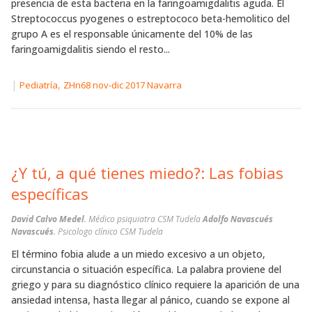
presencia de esta bacteria en la faringoamigdalitis aguda. El
Streptococcus pyogenes o estreptococo beta-hemolitico del
grupo A es el responsable únicamente del 10% de las
faringoamigdalitis siendo el resto...
|
,
Pediatría
ZHn68 nov-dic 2017 Navarra
¿Y tú, a qué tienes miedo?: Las fobias
específicas
David Calvo Medel
. Médico psiquiatra CSM Tudela
Adolfo Navascués
Navascués
. Psicologo clínico CSM Tudela
El término fobia alude a un miedo excesivo a un objeto,
circunstancia o situación específica. La palabra proviene del
griego y para su diagnóstico clínico requiere la aparición de una
ansiedad intensa, hasta llegar al pánico, cuando se expone al