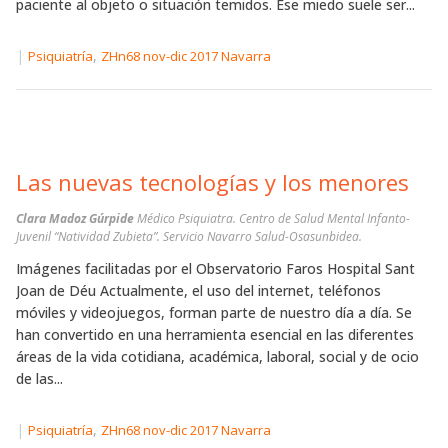
paciente al objeto o situación temidos. Ese miedo suele ser...
|
,
Psiquiatría
ZHn68 nov-dic 2017 Navarra
Las nuevas tecnologías y los menores
Clara Madoz Gúrpide
Médico Psiquiatra. Centro de Salud Mental Infanto-
Juvenil “Natividad Zubieta”. Servicio Navarro Salud-Osasunbidea.
Imágenes facilitadas por el Observatorio Faros Hospital Sant
Joan de Déu Actualmente, el uso del internet, teléfonos
móviles y videojuegos, forman parte de nuestro día a día. Se
han convertido en una herramienta esencial en las diferentes
áreas de la vida cotidiana, académica, laboral, social y de ocio
de las...
|
,
Psiquiatría
ZHn68 nov-dic 2017 Navarra