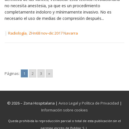
no necesita anestesia, ya que es un procedimiento
completamente indoloro y mínimamente invasivo. No es
necesario el uso de medias de compresión después...
|
,
Radiología
ZHn68 nov-dic 2017 Navarra
Páginas:
1
2
3
»
© 2026 – Zona Hospitalaria |
Aviso Legal y Política de Privacidad
|
Información sobre cookies
Queda prohibida la reproducción parcial o total de esta publicación sin el
permiso escrito de Publisic S. L.