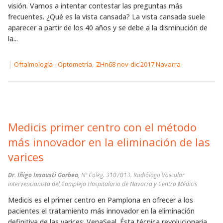
visión. Vamos a intentar contestar las preguntas más
frecuentes. ¿Qué es la vista cansada? La vista cansada suele
aparecer a partir de los 40 años y se debe a la disminución de
la...
|
,
Oftalmología - Optometría
ZHn68 nov-dic 2017 Navarra
Medicis primer centro con el método
más innovador en la eliminación de las
varices
Dr. Iñigo Insausti Gorbea
, Nº Coleg. 3107013. Radiólogo Vascular
intervencionista del Complejo Hospitalario de Navarra y Centro Médicis
Medicis es el primer centro en Pamplona en ofrecer a los
pacientes el tratamiento más innovador en la eliminación
definitiva de las varices; VenaSeal. Ésta técnica revolucionaria