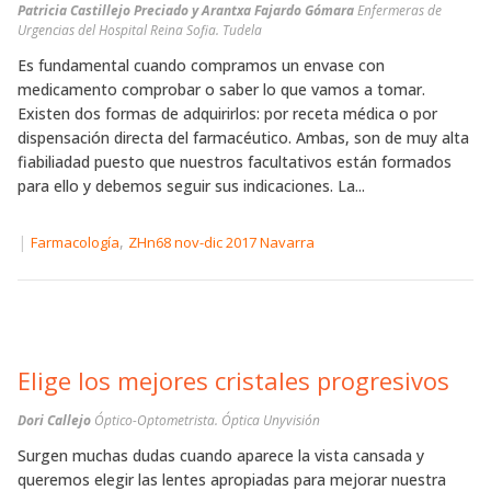
Patricia Castillejo Preciado y Arantxa Fajardo Gómara
Enfermeras de
Urgencias del Hospital Reina Sofia. Tudela
Es fundamental cuando compramos un envase con
medicamento comprobar o saber lo que vamos a tomar.
Existen dos formas de adquirirlos: por receta médica o por
dispensación directa del farmacéutico. Ambas, son de muy alta
fiabiliadad puesto que nuestros facultativos están formados
para ello y debemos seguir sus indicaciones. La...
|
,
Farmacología
ZHn68 nov-dic 2017 Navarra
Elige los mejores cristales progresivos
Dori Callejo
Óptico-Optometrista. Óptica Unyvisión
Surgen muchas dudas cuando aparece la vista cansada y
queremos elegir las lentes apropiadas para mejorar nuestra