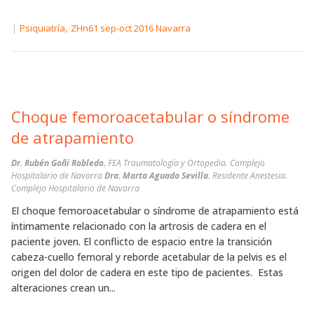
|
,
Psiquiatría
ZHn61 sep-oct 2016 Navarra
Choque femoroacetabular o síndrome
de atrapamiento
Dr. Rubén Goñi Robledo.
FEA Traumatología y Ortopedia. Complejo
Hospitalario de Navarra
Dra. Marta Aguado Sevilla.
Residente Anestesia.
Complejo Hospitalario de Navarra
El choque femoroacetabular o síndrome de atrapamiento está
íntimamente relacionado con la artrosis de cadera en el
paciente joven. El conflicto de espacio entre la transición
cabeza-cuello femoral y reborde acetabular de la pelvis es el
origen del dolor de cadera en este tipo de pacientes. Estas
alteraciones crean un...