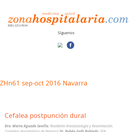
Síguenos
ZHn61 sep-oct 2016 Navarra
Cefalea postpunción dural
Dra. Marta Aguado Sevilla.
Residente Anestesiologia y Reanimación.
Complejo Hospitalario de Navarra
Dr. Rubén Goñi Robledo.
FEA