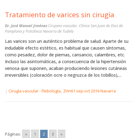
Tratamiento de varices sin cirugía
Dr. José Manuel Jiménez
Cirujano vascular. Clínica San Juan de Dios de
Pamplona y Policlínica Navarra de Tudela
Las varices son un auténtico problema de salud. Aparte de su
indudable efecto estético, es habitual que causen síntomas,
como pesadez, dolor de piernas, cansancio, calambres, etc.
Incluso las asintomáticas, a consecuencia de la hipertensión
venosa que suponen, acaban produciendo lesiones cutáneas
irreversibles (coloración ocre o negruzca de los tobillos),...
|
,
Cirugía vascular - Flebología
ZHn61 sep-oct 2016 Navarra
Páginas:
«
1
2
3
»