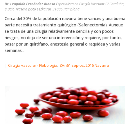
Dr. Leopoldo Fernández Alonso
Especialista en Cirugía Vascular C/ Cataluña,
8 Bajo Trasera (Soto Lezkairu). 31006 Pamplona
Cerca del 30% de la población navarra tiene varices y una buena
parte necesita tratamiento quirúrgico (Safenectomía). Aunque
se trata de una cirugía relativamente sencilla y con pocos
riesgos, no deja de ser una intervención y requiere, por tanto,
pasar por un quirófano, anestesia general o raquídea y varias
semanas...
|
,
Cirugía vascular - Flebología
ZHn61 sep-oct 2016 Navarra