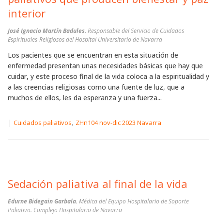
interior
José Ignacio Martín Badules.
Responsable del Servicio de Cuidados
Espirituales-Religiosos del Hospital Universitario de Navarra
Los pacientes que se encuentran en esta situación de
enfermedad presentan unas necesidades básicas que hay que
cuidar, y este proceso final de la vida coloca a la espiritualidad y
a las creencias religiosas como una fuente de luz, que a
muchos de ellos, les da esperanza y una fuerza...
|
,
Cuidados paliativos
ZHn104 nov-dic 2023 Navarra
Sedación paliativa al final de la vida
Edurne Bidegain Garbala.
Médica del Equipo Hospitalario de Soporte
Paliativo. Complejo Hospitalario de Navarra