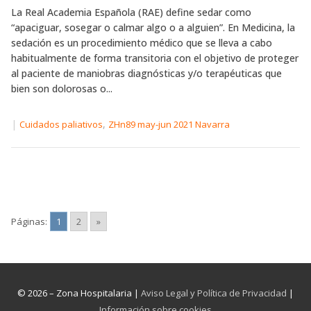
La Real Academia Española (RAE) define sedar como
“apaciguar, sosegar o calmar algo o a alguien”. En Medicina, la
sedación es un procedimiento médico que se lleva a cabo
habitualmente de forma transitoria con el objetivo de proteger
al paciente de maniobras diagnósticas y/o terapéuticas que
bien son dolorosas o...
|
,
Cuidados paliativos
ZHn89 may-jun 2021 Navarra
Páginas:
1
2
»
© 2026 – Zona Hospitalaria |
Aviso Legal y Política de Privacidad
|
Información sobre cookies