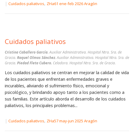
|
,
Cuidados paliativos
ZHa61 ene-feb 2026 Aragón
Cuidados paliativos
Cristina Caballero García.
Auxiliar Administrativa. Hospital Ntra. Sra. de
Gracia.
Raquel Olmos Sánchez.
Auxiliar Administrativa. Hospital Ntra. Sra. de
Gracia.
Piedad Fleta Cubero.
Celadora. Hospital Ntra. Sra. de Gracia.
Los cuidados paliativos se centran en mejorar la calidad de vida
de los pacientes que enfrentan enfermedades graves e
incurables, aliviando el sufrimiento físico, emocional y
psicológico, y brindando apoyo tanto a los pacientes como a
sus familias. Este artículo aborda el desarrollo de los cuidados
paliativos, los principales problemas...
|
,
Cuidados paliativos
ZHa57 may-jun 2025 Aragón