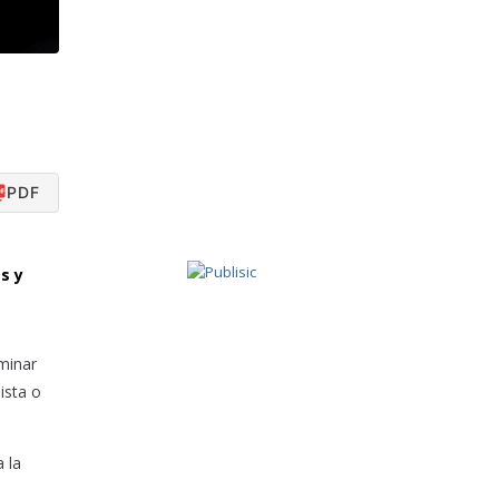
PDF
s y
minar
ista o
a la