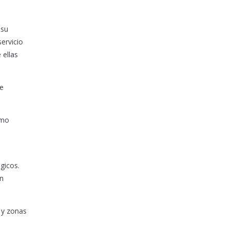
 su
ervicio
 ellas
de
omo
gicos.
en
 y zonas