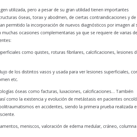
en utilizada, pero a pesar de su gran utilidad tienen importantes
tructuras óseas, torax y abodmen, de ciertas contraindicaciones y de
han permitido la incorporación de nuevos diagnósticos por imagen al s
n muchas ocasiones complementarias ya que se requiere de varias de
entes:
rficiales como quistes, roturas fibrilares, calcificaciones, lesiones 
flujo de los distintos vasos y usada para ver lesiones superficiales, c
domen etc.
atologías óseas como facturas, luxaciones, calcificaciones… También
así como la existencia y evolución de metástasis en pacientes oncoló
 politraumatismos en accidentes, siendo la primera prueba realizada 
sciente.
ligamentos, meniscos, valoración de edema medular, cráneo, columna