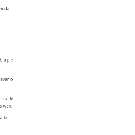
mo la
, a pie
Navarro
miso de
ía web.
mada