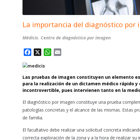
La importancia del diagnóstico por
Médicis. Centro de diagnóstico por imagen
F
X
W
E
a
h
m
c
a
a
e
t
i
Las pruebas de imagen constituyen un elemento ese
b
s
l
para la realización de un dictamen médico rápido y 
o
A
incontrovertible, pues intervienen tanto en la med
o
p
El diagnóstico por imagen constituye una prueba complem
k
p
patologías concretas y el alcance de las mismas. Estas pr
de familia.
El facultativo debe realizar una solicitud concreta indicand
correcta exploración de la zona y a la hora de realizar su 