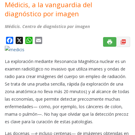
Médicis, a la vanguardia del
diagnóstico por imagen
Médicis. Centro de diagnóstico por imagen
F
X
W
E
a
h
m
c
a
a
La exploración mediante Resonancia Magnética nuclear es un
e
t
i
examen radiológico no invasivo que utiliza imanes y ondas de
b
s
l
o
A
radio para crear imágenes del cuerpo sin empleo de radiación.
o
p
Se trata de una prueba sencilla, rápida (la exploración de una
k
p
zona anatómica no lleva más 20 minutos) y al alcance de todas
las economías, que permite detectar precozmente muchas
enfermedades— como, por ejemplo, los cánceres de colon,
mama o pulmón—. No hay que olvidar que la detección precoz
es clave para la curación de estas patologías.
Las docenas —e incluso centenas— de imágenes obtenidas en