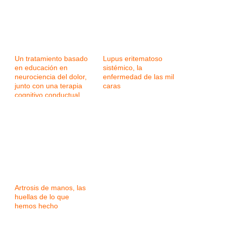
Un tratamiento basado
Lupus eritematoso
en educación en
sistémico, la
neurociencia del dolor,
enfermedad de las mil
junto con una terapia
caras
cognitivo conductual,
ejercicio y mindfulness,
eficaz para la
fibromialgia
Artrosis de manos, las
huellas de lo que
hemos hecho