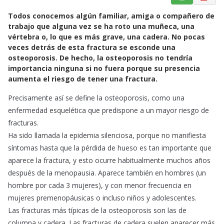
a
h
m
Todos conocemos algún familiar, amiga o compañero de
c
a
a
trabajo que alguna vez se ha roto una muñeca, una
e
t
i
vértebra o, lo que es más grave, una cadera. No pocas
b
s
l
veces detrás de esta fractura se esconde una
o
A
osteoporosis. De hecho, la osteoporosis no tendría
o
p
importancia ninguna si no fuera porque su presencia
k
p
aumenta el riesgo de tener una fractura.
Precisamente así se define la osteoporosis, como una
enfermedad esquelética que predispone a un mayor riesgo de
fracturas.
Ha sido llamada la epidemia silenciosa, porque no manifiesta
síntomas hasta que la pérdida de hueso es tan importante que
aparece la fractura, y esto ocurre habitualmente muchos años
después de la menopausia. Aparece también en hombres (un
hombre por cada 3 mujeres), y con menor frecuencia en
mujeres premenopáusicas o incluso niños y adolescentes.
Las fracturas más típicas de la osteoporosis son las de
columna y cadera. Las fracturas de cadera suelen aparecer más