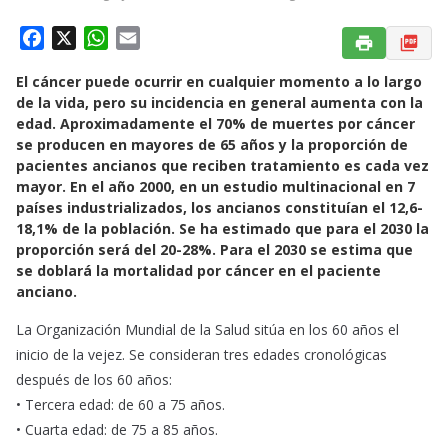
F
X
W
E
a
h
m
El cáncer puede ocurrir en cualquier momento a lo largo
c
a
a
de la vida, pero su incidencia en general aumenta con la
e
t
i
edad. Aproximadamente el 70% de muertes por cáncer
b
s
l
se producen en mayores de 65 años y la proporción de
o
A
pacientes ancianos que reciben tratamiento es cada vez
o
p
mayor. En el año 2000, en un estudio multinacional en 7
k
p
países industrializados, los ancianos constituían el 12,6-
18,1% de la población. Se ha estimado que para el 2030 la
proporción será del 20-28%. Para el 2030 se estima que
se doblará la mortalidad por cáncer en el paciente
anciano.
La Organización Mundial de la Salud sitúa en los 60 años el
inicio de la vejez. Se consideran tres edades cronológicas
después de los 60 años:
• Tercera edad: de 60 a 75 años.
• Cuarta edad: de 75 a 85 años.