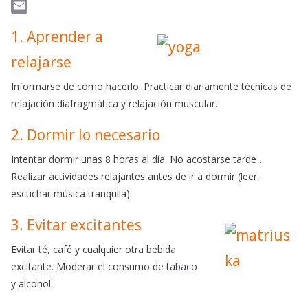
c
W
e
h
E
1. Aprender a
b
a
m
o
t
a
relajarse
o
s
i
Informarse de cómo hacerlo. Practicar diariamente técnicas de
k
A
l
relajación diafragmática y relajación muscular.
p
p
2. Dormir lo necesario
Intentar dormir unas 8 horas al día. No acostarse tarde .
Realizar actividades relajantes antes de ir a dormir (leer,
escuchar música tranquila).
3. Evitar excitantes
Evitar té, café y cualquier otra bebida
excitante. Moderar el consumo de tabaco
y alcohol.