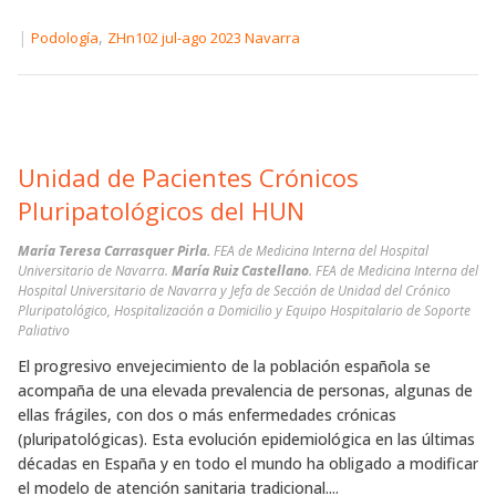
|
,
Podología
ZHn102 jul-ago 2023 Navarra
Unidad de Pacientes Crónicos
Pluripatológicos del HUN
María Teresa Carrasquer Pirla.
FEA de Medicina Interna del Hospital
Universitario de Navarra.
María Ruiz Castellano
. FEA de Medicina Interna del
Hospital Universitario de Navarra y Jefa de Sección de Unidad del Crónico
Pluripatológico, Hospitalización a Domicilio y Equipo Hospitalario de Soporte
Paliativo
El progresivo envejecimiento de la población española se
acompaña de una elevada prevalencia de personas, algunas de
ellas frágiles, con dos o más enfermedades crónicas
(pluripatológicas). Esta evolución epidemiológica en las últimas
décadas en España y en todo el mundo ha obligado a modificar
el modelo de atención sanitaria tradicional....