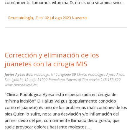
comúnmente llamamos vitamina D, no es una vitamina sino...
|
,
Reumatología
ZHn102 jul-ago 2023 Navarra
Corrección y eliminación de los
juanetes con la cirugía MIS
Javier Ayesa Roa.
Podólogo. Nº Colegiado 89 Clínica Podológica Ayesa Avda.
San Ignacio, 12 bajo 31002 Pamplona (Navarra) Cita previa: 948 153 622
www.clinicaayesa.es
"Clínica Podológica Ayesa está especializada en cirugía de
mínima incisión" El Hallux Valgus (popularmente conocido
como el juanete) es uno de los problemas más comunes de los
pies.Quien lo sufre, nota una desviación y/o inflamación del
primer dedo del pie, comúnmente llamado dedo gordo, que
suele provocar dolores bastante molestos....