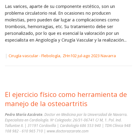
Las varices, aparte de su componente estético, son un
problema circulatorio real. En ocasiones no producen
molestias, pero pueden dar lugar a complicaciones como
trombosis, hemorragias, etc. Su tratamiento debe ser
personalizado, por lo que es esencial la valoración por un
especialista en Angiología y Cirugía Vascular y la realización...
|
,
Cirugía vascular - Flebología
ZHn102 jul-ago 2023 Navarra
El ejercicio físico como herramienta de
manejo de la osteoartritis
Pedro María Azcárate.
Doctor en Medicina por la Universidad de Navarra.
Especialista en Cardiología. Nº Colegiado: 26/31-06741 C/ M, 1. Pol. Ind.
Talluntxe II. | 31191 Cordovilla | Cardiología 686 553 940 | TDN Clínica 948
108 982 - 610 965 710 | www.doctorazcarate.com