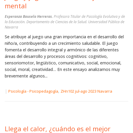
mental
Esperanza Bausela Herreras.
Profesora Titular de Psicología Evolutiva y de
la Educación. Departamento de Ciencias de la Salud. Universidad Pública de
Navarra
Se atribuye al juego una gran importancia en el desarrollo del
niño/a, contribuyendo a un crecimiento saludable. El juego
fomenta el desarrollo integral y armónico de las diferentes
áreas del desarrollo y procesos cognitivos: cognitivo,
sensoriomotor, lingüístico, comunicativo, social, emocional,
social, moral, creatividad… En este ensayo analizamos muy
brevemente algunos...
|
,
Psicología - Psicopedagogía
ZHn102 jul-ago 2023 Navarra
Llega el calor, ¿cuándo es el mejor