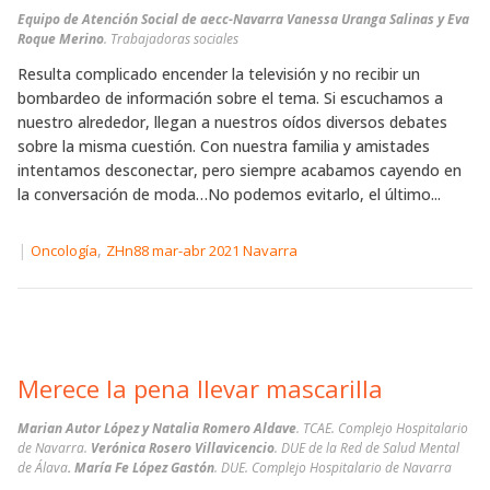
Equipo de Atención Social de aecc-Navarra Vanessa Uranga Salinas y Eva
Roque Merino
. Trabajadoras sociales
Resulta complicado encender la televisión y no recibir un
bombardeo de información sobre el tema. Si escuchamos a
nuestro alrededor, llegan a nuestros oídos diversos debates
sobre la misma cuestión. Con nuestra familia y amistades
intentamos desconectar, pero siempre acabamos cayendo en
la conversación de moda…No podemos evitarlo, el último...
|
,
Oncología
ZHn88 mar-abr 2021 Navarra
Merece la pena llevar mascarilla
Marian Autor López y Natalia Romero Aldave
. TCAE. Complejo Hospitalario
de Navarra.
Verónica Rosero Villavicencio
. DUE de la Red de Salud Mental
de Álava
. María Fe López Gastón
. DUE. Complejo Hospitalario de Navarra