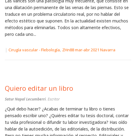
Las varices son una patología muy frecuente, que consiste en
una dilatación permanente de las venas de las piernas. Esto se
traduce en un problema circulatorio real, por no hablar del
efecto estético que suponen. En la actualidad existen muchos
métodos para eliminarlas. Todos son altamente efectivos,
pero cada uno...
|
,
Cirugía vascular - Flebología
ZHn88 mar-abr 2021 Navarra
Quiero editar un libro
Satur Napal Lecumberri
. Escritor
¿Qué debo hacer? ¿Acabas de terminar tu libro o tienes
pensado escribir uno? ¿Quiéres editar tu tesis doctoral, contar
tu vida profesional o difundir tu labor investigadora? Has oído
hablar de la autoedición, de las editoriales, de la distribución.
Pero no tienes mucha información al respecto. Editoriales y