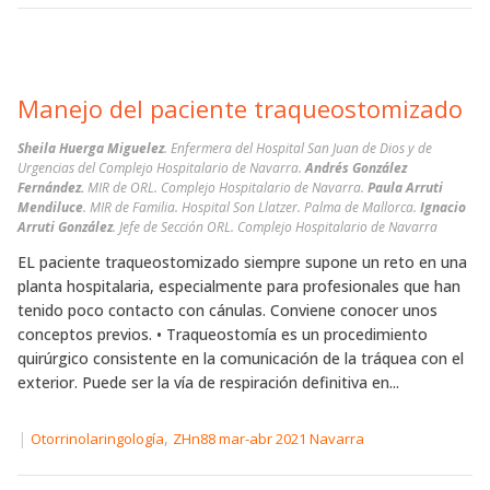
Manejo del paciente traqueostomizado
Sheila Huerga Miguelez
. Enfermera del Hospital San Juan de Dios y de
Urgencias del Complejo Hospitalario de Navarra.
Andrés González
Fernández.
MIR de ORL. Complejo Hospitalario de Navarra.
Paula Arruti
Mendiluce
. MIR de Familia. Hospital Son Llatzer. Palma de Mallorca.
Ignacio
Arruti González
. Jefe de Sección ORL. Complejo Hospitalario de Navarra
EL paciente traqueostomizado siempre supone un reto en una
planta hospitalaria, especialmente para profesionales que han
tenido poco contacto con cánulas. Conviene conocer unos
conceptos previos. • Traqueostomía es un procedimiento
quirúrgico consistente en la comunicación de la tráquea con el
exterior. Puede ser la vía de respiración definitiva en...
|
,
Otorrinolaringología
ZHn88 mar-abr 2021 Navarra