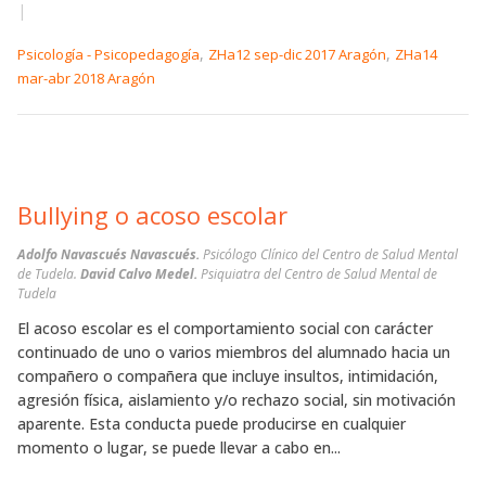
|
,
,
Psicología - Psicopedagogía
ZHa12 sep-dic 2017 Aragón
ZHa14
mar-abr 2018 Aragón
Bullying o acoso escolar
Adolfo Navascués Navascués.
Psicólogo Clínico del Centro de Salud Mental
de Tudela.
David Calvo Medel.
Psiquiatra del Centro de Salud Mental de
Tudela
El acoso escolar es el comportamiento social con carácter
continuado de uno o varios miembros del alumnado hacia un
compañero o compañera que incluye insultos, intimidación,
agresión física, aislamiento y/o rechazo social, sin motivación
aparente. Esta conducta puede producirse en cualquier
momento o lugar, se puede llevar a cabo en...