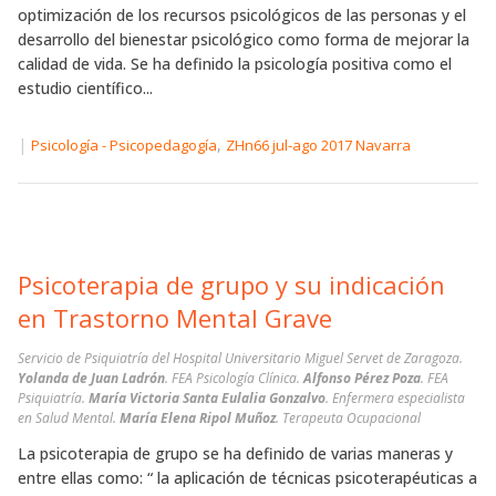
optimización de los recursos psicológicos de las personas y el
desarrollo del bienestar psicológico como forma de mejorar la
calidad de vida. Se ha definido la psicología positiva como el
estudio científico...
|
,
Psicología - Psicopedagogía
ZHn66 jul-ago 2017 Navarra
Psicoterapia de grupo y su indicación
en Trastorno Mental Grave
Servicio de Psiquiatría del Hospital Universitario Miguel Servet de Zaragoza.
Yolanda de Juan Ladrón
. FEA Psicología Clínica.
Alfonso Pérez Poza
. FEA
Psiquiatría.
María Victoria Santa Eulalia Gonzalvo
. Enfermera especialista
en Salud Mental.
María Elena Ripol Muñoz
. Terapeuta Ocupacional
La psicoterapia de grupo se ha definido de varias maneras y
entre ellas como: “ la aplicación de técnicas psicoterapéuticas a