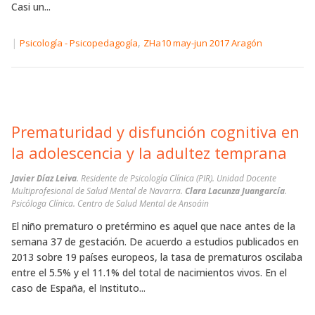
Casi un...
|
,
Psicología - Psicopedagogía
ZHa10 may-jun 2017 Aragón
Prematuridad y disfunción cognitiva en
la adolescencia y la adultez temprana
Javier Díaz Leiva
. Residente de Psicología Clínica (PIR). Unidad Docente
Multiprofesional de Salud Mental de Navarra.
Clara Lacunza Juangarcía
.
Psicóloga Clínica. Centro de Salud Mental de Ansoáin
El niño prematuro o pretérmino es aquel que nace antes de la
semana 37 de gestación. De acuerdo a estudios publicados en
2013 sobre 19 países europeos, la tasa de prematuros oscilaba
entre el 5.5% y el 11.1% del total de nacimientos vivos. En el
caso de España, el Instituto...