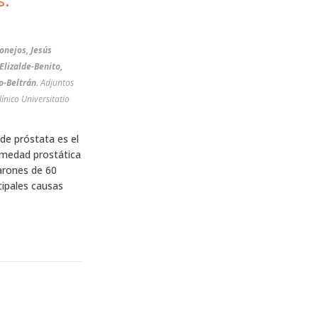
s.
Conejos, Jesús
Elizalde-Benito,
o-Beltrán.
Adjuntos
línico Universitatio
 de próstata es el
rmedad prostática
arones de 60
cipales causas