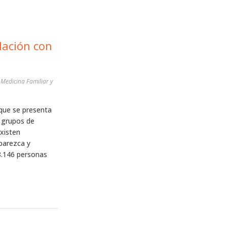
lación con
 Medicina Familiar y
 que se presenta
 grupos de
xisten
parezca y
8.146 personas