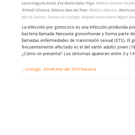
Laura Enguita Arnal, Eva María Salas Trigo.
Médicos Internos Reside
Orlandi Oliveira, Mónica Sanz del Pozo.
Médicos Adjuntos.
María Jes
Jefa de Servicio. Servicio de Urología. Hospital Universitario Miguel Se
La infección por gonococo es una infección producida po
bacteria llamada Neisseria gonorrhoeae y forma parte de
llamadas enfermedades de transmisión sexual (ETS). El 
frecuentemente afectado es el del varón adulto joven (18
¿Cómo se presenta? Los síntomas aparecen entre 3 y 14 dí
|
,
Urología
ZHn40 mar-abr 2013 Navarra