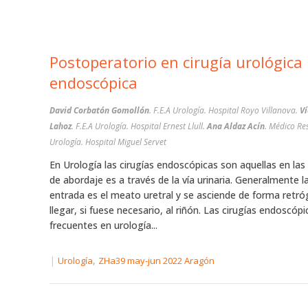
Postoperatorio en cirugía urológica
endoscópica
David Corbatón Gomollón
. F.E.A Urología. Hospital Royo Villanova.
Ví
Lahoz
. F.E.A Urología. Hospital Ernest Llull.
Ana Aldaz Acín
. Médico Re
Urología. Hospital Miguel Servet
En Urología las cirugías endoscópicas son aquellas en las 
de abordaje es a través de la vía urinaria. Generalmente l
entrada es el meato uretral y se asciende de forma retr
llegar, si fuese necesario, al riñón. Las cirugías endoscóp
frecuentes en urología...
|
,
Urología
ZHa39 may-jun 2022 Aragón