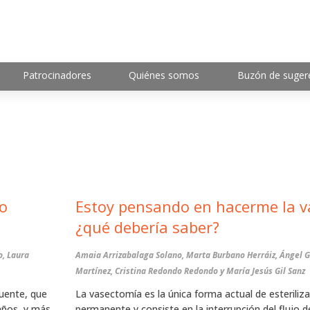
Patrocinadores
Quiénes somos
Buzón de suger
Estoy pensando en hacerme la v
¿qué debería saber?
o, Laura
Amaia Arrizabalaga Solano, Marta Burbano Herráiz, Ángel G
Martínez, Cristina Redondo Redondo y María Jesús Gil Sanz
cuente, que
La vasectomía es la única forma actual de esteriliz
años, y más
permanente y consiste en la interrupción del flujo d