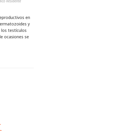
ico Residente
reproductivos en
spermatozoides y
 los testículos
de ocasiones se
.