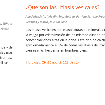
¿Qué son las litiasis vesicales?
Ana Aldaz Acín, Inés Giménez Andreu, Patricia Serrano Frag
Redondo y María Jesús Gil Sanz
go, Mónica
rsitario
Las litiasis vesicales son masas duras de minerales
la vejiga por cristalización de los mismos cuando ti
concentraciones altas en la orina. Este tipo de cálc
aproximadamente el 5% de todas las litiasis del tract
nde y del
bien es más frecuente en hombres y en...
ogías más
xtremas,
|
,
Urología
ZHa36 nov-dic 2021 Aragón
llitus