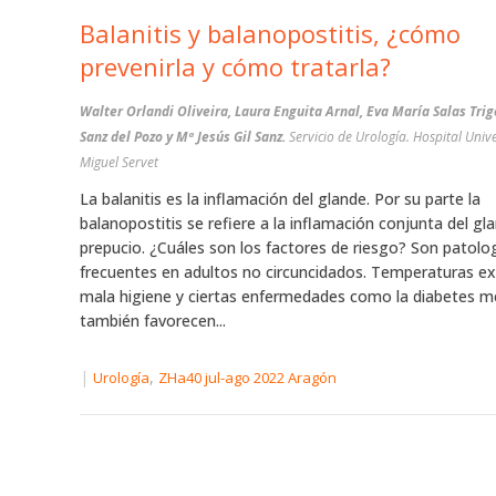
Balanitis y balanopostitis, ¿cómo
prevenirla y cómo tratarla?
Walter Orlandi Oliveira, Laura Enguita Arnal, Eva María Salas Tri
Sanz del Pozo y Mª Jesús Gil Sanz.
Servicio de Urología. Hospital Unive
Miguel Servet
La balanitis es la inflamación del glande. Por su parte la
balanopostitis se refiere a la inflamación conjunta del gla
prepucio. ¿Cuáles son los factores de riesgo? Son patol
frecuentes en adultos no circuncidados. Temperaturas e
mala higiene y ciertas enfermedades como la diabetes me
también favorecen...
|
,
Urología
ZHa40 jul-ago 2022 Aragón