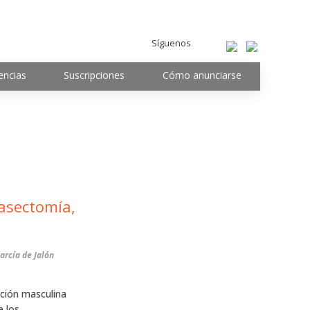
Síguenos
encias
Suscripciones
Cómo anunciarse
asectomía,
arcía de Jalón
ación masculina
e los