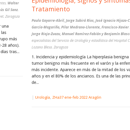
Epidemiología, signos y síntoma
ntes.
Walter
Tratamiento
ús Gil Sanz.
rvet. Zaragoza
Paula Gayarre-Abril, Jorge Subirá Ríos, José Ignacio Hijazo-
r una
García-Magariño, Pilar Medrano-Llorente, Francisco-Xavier 
 las
Jorge Rioja-Zuazu, Manuel Ramírez-Fabián y Benjamín Blasc
grupo más
especialistas del Servicio de Urología y estadística del Hospital C
-28 años).
Lozano Blesa. Zaragoza
as tras...
1. Incidencia y epidemiología La hiperplasia benigna
tumor benigno más frecuente en el varón y la enfe
más incidente. Aparece en más de la mitad de los v
años y en el 80% de los ancianos. Es una de las prin
de...
|
,
Urología
ZHa37 ene-feb 2022 Aragón