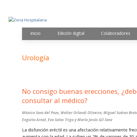
Inicio
Edición digital
Colaboradores
Urología
No consigo buenas erecciones, ¿debo
consultar al médico?
Mónica Sanz del Pozo, Walter Orlandi Oliveira, Miguel Suárez Brot
Enguita Arnal, Eva Salas Trigo y María Jesús Gil Sanz
La disfunción eréctil es una afectación relativamente fre
aumenta con la edad. La sufren un 2% de varones de 30 