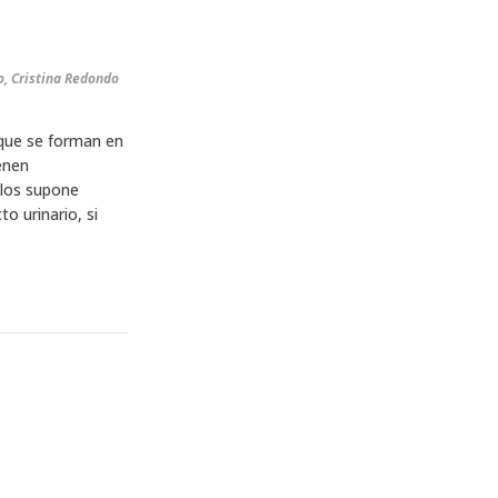
o, Cristina Redondo
 que se forman en
enen
ulos supone
o urinario, si