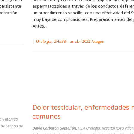
persistente
espermatozoides a través de los conductos deferen
netración
un procedimiento sencillo, con una efectividad del 
muy baja de complicaciones. Preparación antes del
Antes...
|
,
Urología
ZHa38 mar-abr 2022 Aragón
Dolor testicular, enfermedades más
comunes
ra y Mónica
a de Servicio de
David Corbatón Gomollón.
F.E.A Urología. Hospital Royo Villa