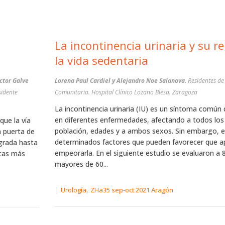
La incontinencia urinaria y su re
la vida sedentaria
ctor Galve
Lorena Paul Cardiel y Alejandro Noe Salanova.
Residentes de
sidente
Comunitaria. Hospital Clínico Lozano Blesa. Zaragoza
La incontinencia urinaria (IU) es un síntoma común
en diferentes enfermedades, afectando a todos los
que la vía
población, edades y a ambos sexos. Sin embargo, e
a puerta de
determinados factores que pueden favorecer que a
ógrada hasta
empeorarla. En el siguiente estudio se evaluaron a 
icas más
mayores de 60...
|
,
Urología
ZHa35 sep-oct 2021 Aragón