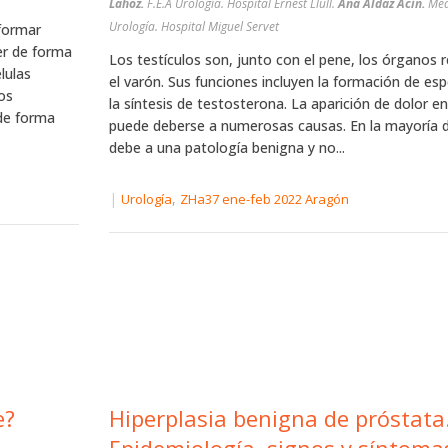
Lahoz.
F.E.A Urología. Hospital Ernest Llull.
Ana Aldaz Acín.
Méd
Urología. Hospital Miguel Servet
formar
er de forma
Los testículos son, junto con el pene, los órganos 
lulas
el varón. Sus funciones incluyen la formación de e
los
la síntesis de testosterona. La aparición de dolor en
de forma
puede deberse a numerosas causas. En la mayoría 
debe a una patología benigna y no...
|
,
Urología
ZHa37 ene-feb 2022 Aragón
e?
Hiperplasia benigna de próstata