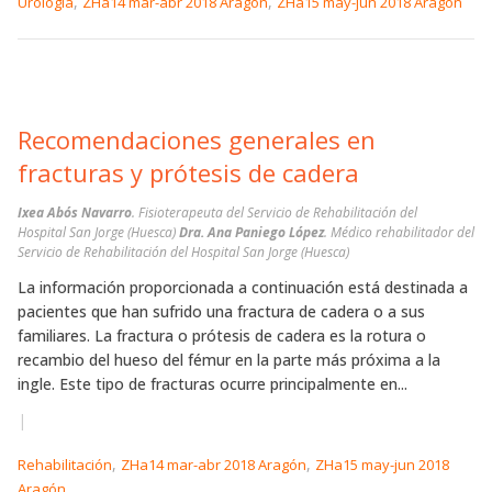
,
,
Urología
ZHa14 mar-abr 2018 Aragón
ZHa15 may-jun 2018 Aragón
Recomendaciones generales en
fracturas y prótesis de cadera
Ixea Abós Navarro
. Fisioterapeuta del Servicio de Rehabilitación del
Hospital San Jorge (Huesca)
Dra. Ana Paniego López
. Médico rehabilitador del
Servicio de Rehabilitación del Hospital San Jorge (Huesca)
La información proporcionada a continuación está destinada a
pacientes que han sufrido una fractura de cadera o a sus
familiares. La fractura o prótesis de cadera es la rotura o
recambio del hueso del fémur en la parte más próxima a la
ingle. Este tipo de fracturas ocurre principalmente en...
|
,
,
Rehabilitación
ZHa14 mar-abr 2018 Aragón
ZHa15 may-jun 2018
Aragón