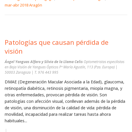
mar-abr 2018 Aragón
Patologías que causan pérdida de
visión
Ángel Yanguas Alfaro y Silvia de la Llama Celis
Optometristas especilistas
en Baja Visión de Yanguas Ópticos Pº María Agustín, 113 (Pza. Europa) |
50003 Zaragoza | T. 976 443 995
DMAE (Degeneración Macular Asociada a la Edad), glaucoma,
retinopatía diabética, retinosis pigmentaria, miopía magna, y
otras enfermedades, provocan pérdida de visión. Son
patologías con afección visual, conllevan además de la pérdida
de visión, una disminución de la calidad de vida: pérdida de
movilidad, incapacidad para realizar tareas hasta ahora
habituales...
|