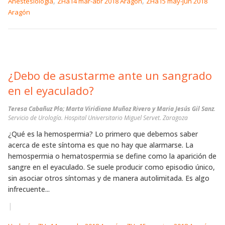
,
,
Anestesiología
ZHa14 mar-abr 2018 Aragón
ZHa15 may-jun 2018
Aragón
¿Debo de asustarme ante un sangrado
en el eyaculado?
Teresa Cabañuz Plo; Marta Viridiana Muñoz Rivero y Maria Jesús Gil Sanz
.
Servicio de Urología. Hospital Universitario Miguel Servet. Zaragoza
¿Qué es la hemospermia? Lo primero que debemos saber
acerca de este síntoma es que no hay que alarmarse. La
hemospermia o hematospermia se define como la aparición de
sangre en el eyaculado. Se suele producir como episodio único,
sin asociar otros síntomas y de manera autolimitada. Es algo
infrecuente...
|