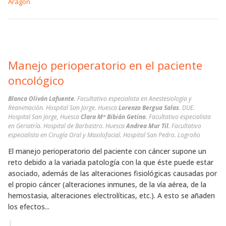
Aragón
Manejo perioperatorio en el paciente
oncológico
Blanca Oliván Lafuente
. Facultativo especialista en Anestesiología y
Reanimación. Hospital San Jorge. Huesca
Lorenzo Bergua Salas
. DUE.
Hospital San Jorge, Huesca
Clara Mª Bibián Getino
. Facultativo especialista
en Geriatría. Hospital de Barbastro. Huesca
Andrea Mur Til
. Facultativo
especialista en Cirugía Oral y Maxilofacial. Hospital San Pedro. Logroño
El manejo perioperatorio del paciente con cáncer supone un
reto debido a la variada patología con la que éste puede estar
asociado, además de las alteraciones fisiológicas causadas por
el propio cáncer (alteraciones inmunes, de la vía aérea, de la
hemostasia, alteraciones electrolíticas, etc.). A esto se añaden
los efectos...
|