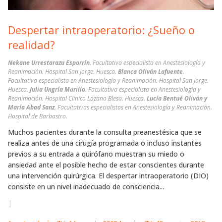
Despertar intraoperatorio: ¿Sueño o
realidad?
Nekane Urrestarazu Esporrín
. Facultativa especialista en Anestesiología y
Reanimación. Hospital San Jorge. Huesca.
Blanca Oliván Lafuente
.
Facultativa especialista en Anestesiología y Reanimación. Hospital San Jorge.
Huesca.
Julia Ungría Murillo
. Facultativa especialista en Anestesiología y
Reanimación. Hospital Clínico Lozano Blesa. Huesca.
Lucía Bentué Oliván y
María Abad Sanz
. Facultativas especialistas en Anestesiología y Reanimación.
Hospital de Barbastro.
Muchos pacientes durante la consulta preanestésica que se
realiza antes de una cirugía programada o incluso instantes
previos a su entrada a quirófano muestran su miedo o
ansiedad ante el posible hecho de estar conscientes durante
una intervención quirúrgica. El despertar intraoperatorio (DIO)
consiste en un nivel inadecuado de consciencia...
|