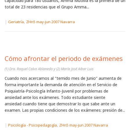
capacidad para 180 usuarios, Amma Mutilva es la primera de un
total de 23 residencias que el Grupo Amma...
|
,
Geriatría
ZHn5 may-jun 2007 Navarra
Cómo afrontar el periodo de exámenes
(1) Dra. Raquel Calvo Ablanedo y (2) María José Aibar Luis
Cuando nos acercamos al "temido mes de Junio" aumenta de
forma importante la demanda de atención en el Servicio de
Psiquiatría-Psicología Infanto-Juvenil por problemas de
ansiedad ante los exámenes. Todo estudiante siente
ansiedad cuando tiene que demostrar lo que sabe ante un
examen. Las propias condiciones de los exámenes: presión de...
|
,
Psicología - Psicopedagogía
ZHn5 may-jun 2007 Navarra