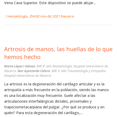
Vena Cava Superior. Este dispositivo se puede alojar...
|
,
Hematología
ZHn92 nov-dic 2021 Navarra
Artrosis de manos, las huellas de lo que
hemos hecho
Marta López I Gómez.
MIR 4º año Reumatología. Hospital Universitario de
Navarra.
Iker Ayestarán Calero.
MIR 3º año Traumatología y Ortopedia.
Hospital Universitario de Navarra
La artrosis es la degeneración del cartílago articular y es la
artropatía a más frecuente en la población, siendo las manos
es una localización muy frecuente. Suele afectar a las
articulaciones interfalángicas distales, proximales y
trapeciometacarpiana del pulgar. ¿Por qué se produce y en
quién? Para esta degeneración del cartílago,...