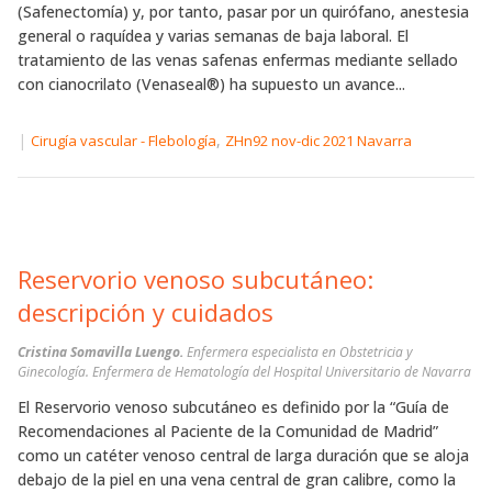
(Safenectomía) y, por tanto, pasar por un quirófano, anestesia
general o raquídea y varias semanas de baja laboral. El
tratamiento de las venas safenas enfermas mediante sellado
con cianocrilato (Venaseal®) ha supuesto un avance...
|
,
Cirugía vascular - Flebología
ZHn92 nov-dic 2021 Navarra
Reservorio venoso subcutáneo:
descripción y cuidados
Cristina Somavilla Luengo.
Enfermera especialista en Obstetricia y
Ginecología. Enfermera de Hematología del Hospital Universitario de Navarra
El Reservorio venoso subcutáneo es definido por la “Guía de
Recomendaciones al Paciente de la Comunidad de Madrid”
como un catéter venoso central de larga duración que se aloja
debajo de la piel en una vena central de gran calibre, como la