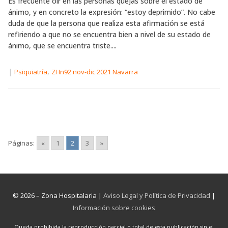
Es frecuente oír en las personas quejas sobre el estado de
ánimo, y en concreto la expresión: “estoy deprimido”. No cabe
duda de que la persona que realiza esta afirmación se está
refiriendo a que no se encuentra bien a nivel de su estado de
ánimo, que se encuentra triste....
|
,
Psiquiatría
ZHn92 nov-dic 2021 Navarra
Páginas:
«
1
2
3
»
© 2026 – Zona Hospitalaria |
Aviso Legal y Política de Privacidad
|
Información sobre cookies
Queda prohibida la reproducción parcial o total de esta publicación sin el