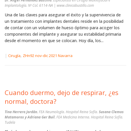
Dr. Ángel Fernández Bustillo.
Especialista en Cirugía Maxilofacial e
Implantología. Nª Col. 6114-NA | www.clinicabustillo.com
Una de las claves para asegurar el éxito y la supervivencia de
un tratamiento con implantes dentales reside en la posibilidad
de contar con un volumen de hueso óptimo para acoger los
componentes del implante y asegurar su estabilidad primaria
desde el momento en que se colocan. Hoy día, los...
|
,
Cirugía
ZHn92 nov-dic 2021 Navarra
Cuando duermo, dejo de respirar, ¿es
normal, doctora?
Tina Herrero Jordán.
FEA Neumología. Hospital Reina Sofía.
Susana Clemos
Matamoros y Adriana Ger Buil.
FEA Medicina Interna. Hospital Reina Sofía.
Tudela