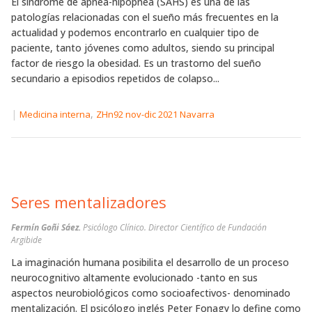
El síndrome de apnea-hipopnea (SAHS) es una de las
patologías relacionadas con el sueño más frecuentes en la
actualidad y podemos encontrarlo en cualquier tipo de
paciente, tanto jóvenes como adultos, siendo su principal
factor de riesgo la obesidad. Es un trastorno del sueño
secundario a episodios repetidos de colapso...
|
,
Medicina interna
ZHn92 nov-dic 2021 Navarra
Seres mentalizadores
Fermín Goñi Sáez.
Psicólogo Clínico. Director Científico de Fundación
Argibide
La imaginación humana posibilita el desarrollo de un proceso
neurocognitivo altamente evolucionado -tanto en sus
aspectos neurobiológicos como socioafectivos- denominado
mentalización. El psicólogo inglés Peter Fonagy lo define como