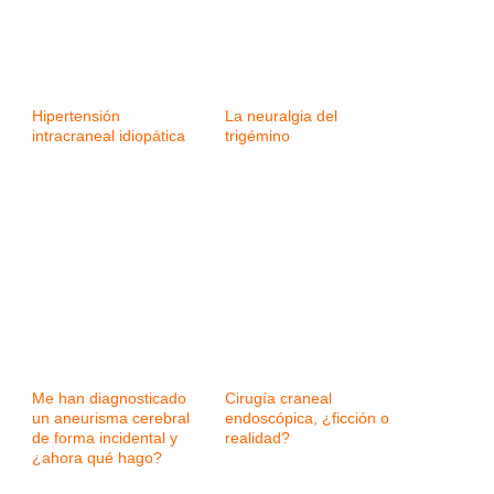
Hipertensión
La neuralgia del
intracraneal idiopática
trigémino
Me han diagnosticado
Cirugía craneal
un aneurisma cerebral
endoscópica, ¿ficción o
de forma incidental y
realidad?
¿ahora qué hago?