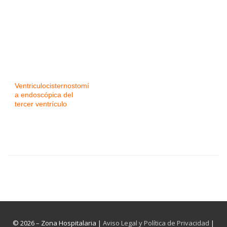
Ventriculocisternostomí
a endoscópica del
tercer ventrículo
© 2026 – Zona Hospitalaria |
Aviso Legal y Política de Privacidad
|