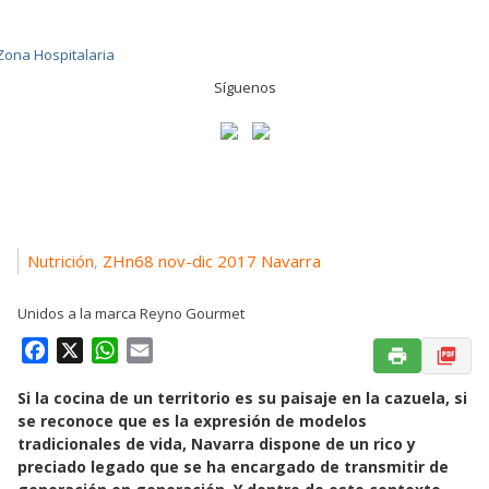
Síguenos
Nutrición
ZHn68 nov-dic 2017 Navarra
,
Unidos a la marca Reyno Gourmet
F
X
W
E
a
h
m
Si la cocina de un territorio es su paisaje en la cazuela, si
c
a
a
se reconoce que es la expresión de modelos
e
t
i
tradicionales de vida, Navarra dispone de un rico y
b
s
l
preciado legado que se ha encargado de transmitir de
o
A