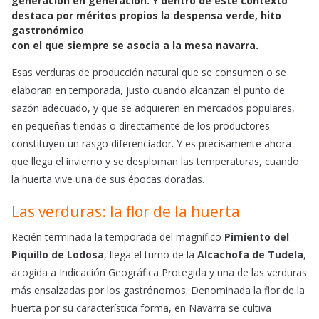
generación en generación. Y dentro de este contexto
o
p
destaca por méritos propios la despensa verde, hito
k
p
gastronómico
con el que siempre se asocia a la mesa navarra.
Esas verduras de producción natural que se consumen o se
elaboran en temporada, justo cuando alcanzan el punto de
sazón adecuado, y que se adquieren en mercados populares,
en pequeñas tiendas o directamente de los productores
constituyen un rasgo diferenciador. Y es precisamente ahora
que llega el invierno y se desploman las temperaturas, cuando
la huerta vive una de sus épocas doradas.
Las verduras: la flor de la huerta
Recién terminada la temporada del magnífico
Pimiento del
Piquillo de Lodosa
, llega el turno de la
Alcachofa de Tudela
,
acogida a Indicación Geográfica Protegida y una de las verduras
más ensalzadas por los gastrónomos. Denominada la flor de la
huerta por su característica forma, en Navarra se cultiva