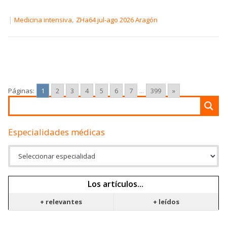
|
,
Medicina intensiva
ZHa64 jul-ago 2026 Aragón
Páginas:
1
2
3
4
5
6
7
...
399
»
Especialidades médicas
Los artículos...
+ relevantes
+ leídos