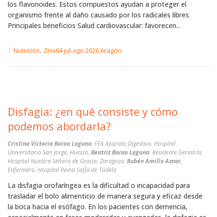
los flavonoides. Estos compuestos ayudan a proteger el
organismo frente al daño causado por los radicales libres.
Principales beneficios Salud cardiovascular: favorecen...
|
,
Nutrición
ZHa64 jul-ago 2026 Aragón
Disfagia: ¿en qué consiste y cómo
podemos abordarla?
Cristina Victoria Borao Laguna
. FEA Aparato Digestivo. Hospital
Universitario San Jorge, Huesca.
Beatriz Borao Laguna.
Residente Geriatría,
Hospital Nuestra Señora de Gracia. Zaragoza.
Rubén Amillo Aznar.
Enfermero. Hospital Reina Sofía de Tudela
La disfagia orofaríngea es la dificultad o incapacidad para
trasladar el bolo alimenticio de manera segura y eficaz desde
la boca hacia el esófago. En los pacientes con demencia,