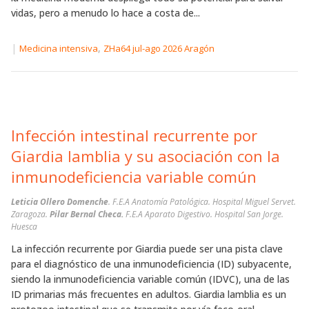
vidas, pero a menudo lo hace a costa de...
|
,
Medicina intensiva
ZHa64 jul-ago 2026 Aragón
Infección intestinal recurrente por
Giardia lamblia y su asociación con la
inmunodeficiencia variable común
Leticia Ollero Domenche
. F.E.A Anatomía Patológica. Hospital Miguel Servet.
Zaragoza.
Pilar Bernal Checa.
F.E.A Aparato Digestivo. Hospital San Jorge.
Huesca
La infección recurrente por Giardia puede ser una pista clave
para el diagnóstico de una inmunodeficiencia (ID) subyacente,
siendo la inmunodeficiencia variable común (IDVC), una de las
ID primarias más frecuentes en adultos. Giardia lamblia es un