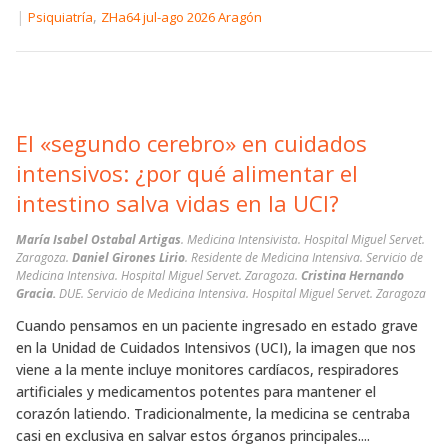
|
,
Psiquiatría
ZHa64 jul-ago 2026 Aragón
El «segundo cerebro» en cuidados
intensivos: ¿por qué alimentar el
intestino salva vidas en la UCI?
María Isabel Ostabal Artigas
. Medicina Intensivista. Hospital Miguel Servet.
Zaragoza.
Daniel Girones Lirio
. Residente de Medicina Intensiva. Servicio de
Medicina Intensiva. Hospital Miguel Servet. Zaragoza.
Cristina Hernando
Gracia.
DUE. Servicio de Medicina Intensiva. Hospital Miguel Servet. Zaragoza
Cuando pensamos en un paciente ingresado en estado grave
en la Unidad de Cuidados Intensivos (UCI), la imagen que nos
viene a la mente incluye monitores cardíacos, respiradores
artificiales y medicamentos potentes para mantener el
corazón latiendo. Tradicionalmente, la medicina se centraba
casi en exclusiva en salvar estos órganos principales....