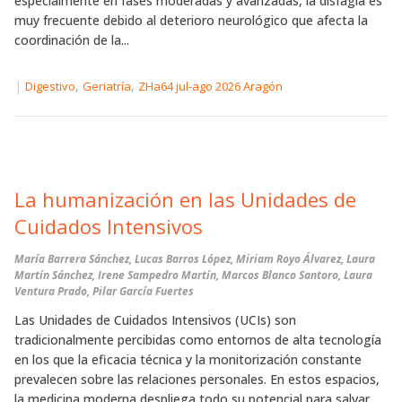
especialmente en fases moderadas y avanzadas, la disfagia es
muy frecuente debido al deterioro neurológico que afecta la
coordinación de la...
|
,
,
Digestivo
Geriatría
ZHa64 jul-ago 2026 Aragón
La humanización en las Unidades de
Cuidados Intensivos
María Barrera Sánchez, Lucas Barros López, Miriam Royo Álvarez, Laura
Martín Sánchez, Irene Sampedro Martín, Marcos Blanco Santoro, Laura
Ventura Prado, Pilar García Fuertes
Las Unidades de Cuidados Intensivos (UCIs) son
tradicionalmente percibidas como entornos de alta tecnología
en los que la eficacia técnica y la monitorización constante
prevalecen sobre las relaciones personales. En estos espacios,
la medicina moderna despliega todo su potencial para salvar