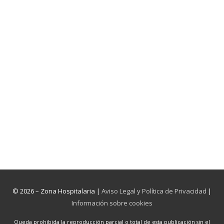
© 2026 – Zona Hospitalaria |
Aviso Legal y Política de Privacidad
|
Información sobre cookies
Queda prohibida la reproducción parcial o total de esta publicación sin el