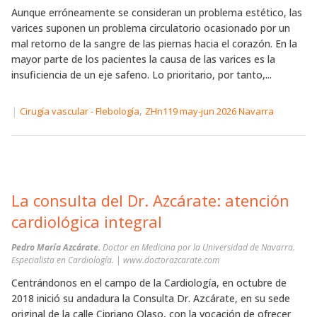
Aunque erróneamente se consideran un problema estético, las
varices suponen un problema circulatorio ocasionado por un
mal retorno de la sangre de las piernas hacia el corazón. En la
mayor parte de los pacientes la causa de las varices es la
insuficiencia de un eje safeno. Lo prioritario, por tanto,...
|
,
Cirugía vascular - Flebología
ZHn119 may-jun 2026 Navarra
La consulta del Dr. Azcárate: atención
cardiológica integral
Pedro María Azcárate.
Doctor en Medicina por la Universidad de Navarra.
Especialista en Cardiología. | www.doctorazcarate.com
Centrándonos en el campo de la Cardiología, en octubre de
2018 inició su andadura la Consulta Dr. Azcárate, en su sede
original de la calle Cipriano Olaso, con la vocación de ofrecer