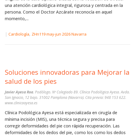
una atención cardiológica integral, rigurosa y centrada en la
persona. Como el Doctor Azcárate reconocía en aquel
momento,...
|
,
Cardiología
ZHn119 may-jun 2026 Navarra
Soluciones innovadoras para Mejorar la
salud de los pies
Javier Ayesa Roa
. Podólogo. Nº Colegiado 89. Clínica Podológica Ayesa. Avda.
San Ignacio, 12 bajo. 31002 Pamplona (Navarra). Cita previa: 948 153 622.
www.clinicaayesa.es
Clínica Podológica Ayesa está especializada en cirugía de
mínima incisión (MIS), una técnica segura y precisa para
corregir deformidades del pie con rápida recuperación. Las
deformidades de los dedos del pie, como los como los dedos