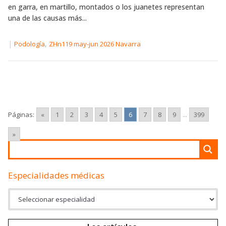
en garra, en martillo, montados o los juanetes representan
una de las causas más...
|
,
Podología
ZHn119 may-jun 2026 Navarra
Páginas:
«
1
2
3
4
5
6
7
8
9
...
399
»
Especialidades médicas