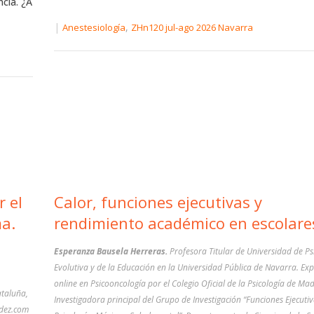
cia. ¿A
|
,
Anestesiología
ZHn120 jul-ago 2026 Navarra
r el
Calor, funciones ejecutivas y
a.
rendimiento académico en escolare
Esperanza Bausela Herreras.
Profesora Titular de Universidad de Ps
Evolutiva y de la Educación en la Universidad Pública de Navarra. Ex
online en Psicooncología por el Colegio Oficial de la Psicología de Mad
ataluña,
Investigadora principal del Grupo de Investigación “Funciones Ejecutiv
ndez.com