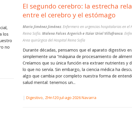
El segundo cerebro: la estrecha rel
entre el cerebro y el estómago
Mario Jiménez Jiménez
. Enfermero en urgencias hospitalarias en el 
ial,
Reina Sofía.
Malena Falces Argerich e Itziar Uriel Villafranca
. Enf
a los
nuestro
Area quirúrgica del Hospital Reina Sofía
ro no
Durante décadas, pensamos que el aparato digestivo er
simplemente una “máquina de procesamiento de aliment
Creíamos que su única función era extraer nutrientes y 
lo que no servía. Sin embargo, la ciencia médica ha desc
algo que cambia por completo nuestra forma de entende
salud mental: tenemos un...
|
,
Digestivo
ZHn120 jul-ago 2026 Navarra