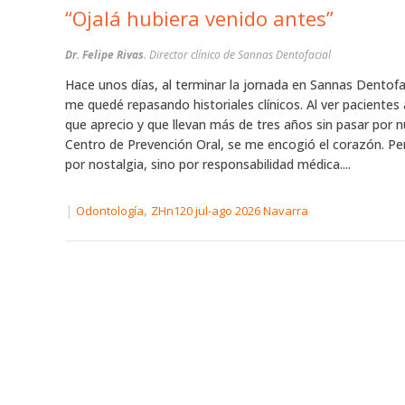
“Ojalá hubiera venido antes”
Dr. Felipe Rivas
. Director clínico de Sannas Dentofacial
Hace unos días, al terminar la jornada en Sannas Dentofac
me quedé repasando historiales clínicos. Al ver pacientes 
que aprecio y que llevan más de tres años sin pasar por 
Centro de Prevención Oral, se me encogió el corazón. Pe
por nostalgia, sino por responsabilidad médica....
|
,
Odontología
ZHn120 jul-ago 2026 Navarra