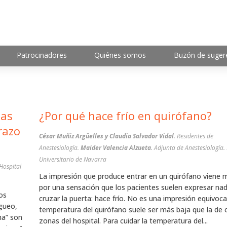
Patrocinadores
Quiénes somos
Buzón de suger
¿Por qué hace frío en quirófano?
razo
César Muñiz Argüelles y Claudia Salvador Vidal
. Residentes de
Anestesiología.
Maider Valencia Alzueta
. Adjunta de Anestesiología.
Universitario de Navarra
Hospital
La impresión que produce entrar en un quirófano viene
por una sensación que los pacientes suelen expresar na
os
cruzar la puerta: hace frío. No es una impresión equivoc
igueo,
temperatura del quirófano suele ser más baja que la de 
ha” son
zonas del hospital. Para cuidar la temperatura del...