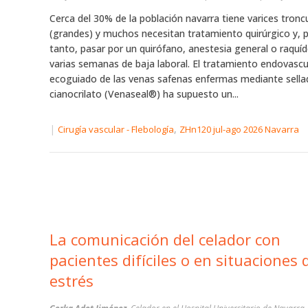
Cerca del 30% de la población navarra tiene varices tronc
(grandes) y muchos necesitan tratamiento quirúrgico y, 
tanto, pasar por un quirófano, anestesia general o raquíd
varias semanas de baja laboral. El tratamiento endovascu
ecoguiado de las venas safenas enfermas mediante sell
cianocrilato (Venaseal®) ha supuesto un...
|
,
Cirugía vascular - Flebología
ZHn120 jul-ago 2026 Navarra
La comunicación del celador con
pacientes difíciles o en situaciones 
estrés