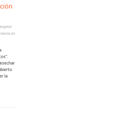
ación
Hospital
ermeras en
a
os”.
desechar
ubierto
r la