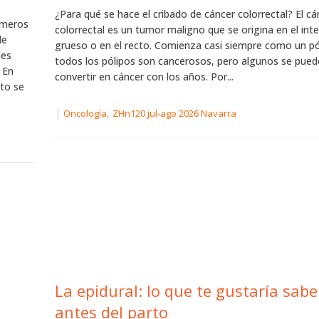
¿Para qué se hace el cribado de cáncer colorrectal? El cá
rimeros
colorrectal es un tumor maligno que se origina en el int
de
grueso o en el recto. Comienza casi siempre como un pó
nes
todos los pólipos son cancerosos, pero algunos se pue
 En
convertir en cáncer con los años. Por...
eto se
|
,
Oncología
ZHn120 jul-ago 2026 Navarra
La epidural: lo que te gustaría sabe
antes del parto