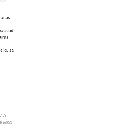
alud.
sonas
pacidad
turas
ello, se
d del
del Banco