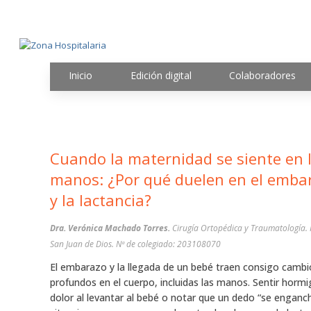
Inicio
Edición digital
Colaboradores
Cuando la maternidad se siente en las
manos: ¿Por qué duelen en el emba
y la lactancia?
Dra. Verónica Machado Torres.
Cirugía Ortopédica y Traumatología. 
San Juan de Dios. Nª de colegiado: 203108070
El embarazo y la llegada de un bebé traen consigo cambi
profundos en el cuerpo, incluidas las manos. Sentir horm
dolor al levantar al bebé o notar que un dedo “se enganc