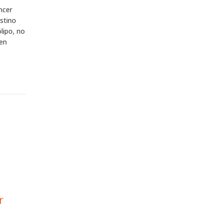
ncer
estino
lipo, no
den
r