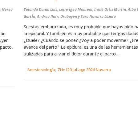
, Nerea
Yolanda Durán Luis, Leire Igea Monreal, Irene Ortiz Martín, Alba
GarcÍa, Andrea Ilarri Urabayen y Sara Navarro Lázaro
Si estás embarazada, es muy probable que hayas oído h
tán
la epidural. Y también es muy probable que tengas dudas
luyen
¿Duele? ¿Cuándo se pone? ¿Voy a poder moverme? ¿Fre
mpacto,
avance del parto? La epidural es una de las herramienta
utilizadas para aliviar el dolor durante el parto....
|
,
Anestesiología
ZHn120 jul-ago 2026 Navarra