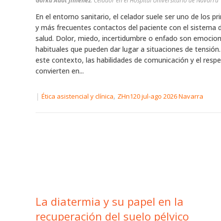
Gorka Adot Jiménez
. Celador en el Hospital Universitario de Navarra
En el entorno sanitario, el celador suele ser uno de los p
y más frecuentes contactos del paciente con el sistema 
salud. Dolor, miedo, incertidumbre o enfado son emocio
habituales que pueden dar lugar a situaciones de tensión.
este contexto, las habilidades de comunicación y el resp
convierten en...
|
,
Ética asistencial y clínica
ZHn120 jul-ago 2026 Navarra
La diatermia y su papel en la
recuperación del suelo pélvico