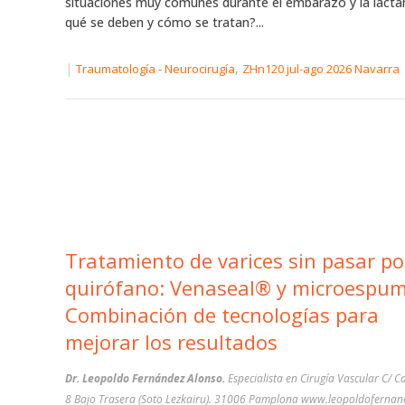
situaciones muy comunes durante el embarazo y la lactan
qué se deben y cómo se tratan?...
|
,
Traumatología - Neurocirugía
ZHn120 jul-ago 2026 Navarra
Tratamiento de varices sin pasar po
quirófano: Venaseal® y microespum
Combinación de tecnologías para
mejorar los resultados
Dr. Leopoldo Fernández Alonso.
Especialista en Cirugía Vascular C/ C
8 Bajo Trasera (Soto Lezkairu). 31006 Pamplona www.leopoldoferna