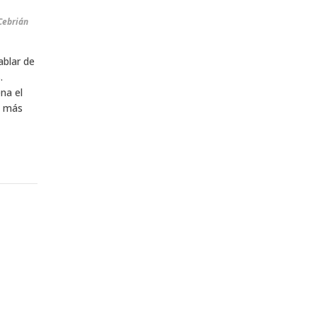
 Cebrián
ablar de
.
na el
s más