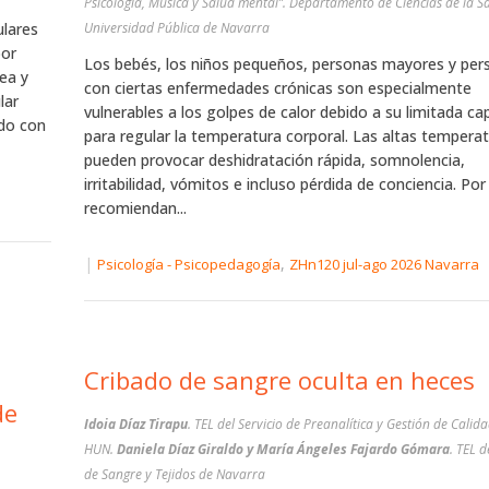
Psicología, Música y Salud mental”. Departamento de Ciencias de la S
ulares
Universidad Pública de Navarra
por
Los bebés, los niños pequeños, personas mayores y per
ea y
con ciertas enfermedades crónicas son especialmente
lar
vulnerables a los golpes de calor debido a su limitada ca
ado con
para regular la temperatura corporal. Las altas tempera
pueden provocar deshidratación rápida, somnolencia,
irritabilidad, vómitos e incluso pérdida de conciencia. Por 
recomiendan...
|
,
Psicología - Psicopedagogía
ZHn120 jul-ago 2026 Navarra
Cribado de sangre oculta en heces
de
Idoia Díaz Tirapu
. TEL del Servicio de Preanalítica y Gestión de Calida
HUN.
Daniela Díaz Giraldo y María Ángeles Fajardo Gómara
. TEL 
de Sangre y Tejidos de Navarra