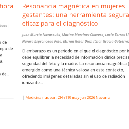
ahora
Resonancia magnética en mujeres
gestantes: una herramienta segura
eficaz para el diagnóstico
plona |
Juan Murcia Navascués, Marina Martínez Chavero, Lucía Torres L
Naiara Espronceda Palà, Mirian Galar Díaz, Itziar Gracia Gutiérre
o de
ampo de
El embarazo es un período en el que el diagnóstico por
ta
debe equilibrar la necesidad de información clínica precis
a,
seguridad del feto y la madre. La resonancia magnética
emergido como una técnica valiosa en este contexto,
de...
ofreciendo imágenes detalladas sin el uso de radiación
ionizante....
|
,
Medicina nuclear
ZHn119 may-jun 2026 Navarra