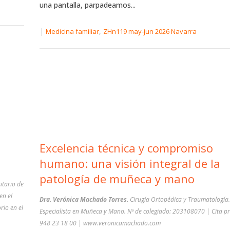
una pantalla, parpadeamos...
|
,
Medicina familiar
ZHn119 may-jun 2026 Navarra
Excelencia técnica y compromiso
humano: una visión integral de la
patología de muñeca y mano
itario de
en el
Dra. Verónica Machado Torres.
Cirugía Ortopédica y Traumatología
rio en el
Especialista en Muñeca y Mano. Nº de colegiado: 203108070 | Cita pre
948 23 18 00 | www.veronicamachado.com