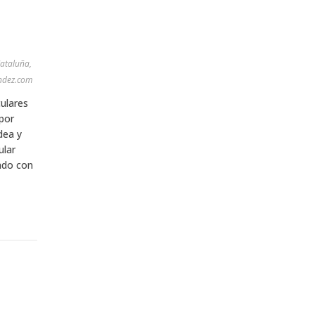
Cataluña,
ndez.com
culares
 por
dea y
ular
ado con
a