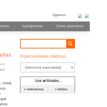
Síguenos
encias
Suscripciones
Cómo anunciarse
allas
Especialidades médicas
aria.
erri.
Los artículos...
, móvil,
icor,
+ relevantes
+ leídos
s
r qué
ramos