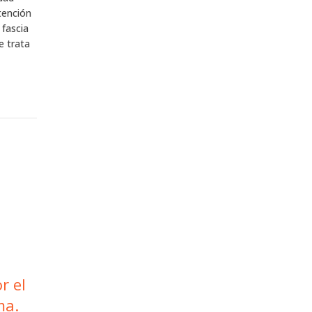
Atención
 fascia
e trata
r el
ma.