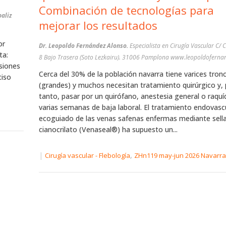
Combinación de tecnologías para
baliz
mejorar los resultados
or
Dr. Leopoldo Fernández Alonso.
Especialista en Cirugía Vascular C/ 
ta:
8 Bajo Trasera (Soto Lezkairu). 31006 Pamplona www.leopoldoferna
asiones
Cerca del 30% de la población navarra tiene varices tron
ciso
(grandes) y muchos necesitan tratamiento quirúrgico y,
tanto, pasar por un quirófano, anestesia general o raquí
varias semanas de baja laboral. El tratamiento endovasc
ecoguiado de las venas safenas enfermas mediante sell
cianocrilato (Venaseal®) ha supuesto un...
|
,
Cirugía vascular - Flebología
ZHn119 may-jun 2026 Navarr