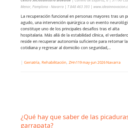
Centro Sociosanitario Bidealde
| Camino de Esquíroz, 6 | 31190 Ciz
Menor, Pamplona - Navarra | T 848 463 393 | www.ideainnovacion.
La recuperación funcional en personas mayores tras un 
agudo, una intervención quirúrgica o un evento neurológ
constituye uno de los principales desafíos tras el alta
hospitalaria. Más allá de la estabilidad clínica, el verdader
reside en recuperar autonomía suficiente para retomar la
cotidiana y regresar al domicilio con seguridad,...
|
,
,
Geriatría
Rehabilitación
ZHn119 may-jun 2026 Navarra
¿Qué hay que saber de las picadura
garrapata?