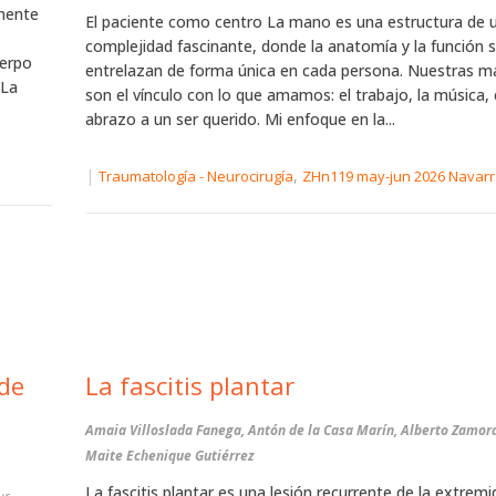
lmente
El paciente como centro La mano es una estructura de 
complejidad fascinante, donde la anatomía y la función 
uerpo
entrelazan de forma única en cada persona. Nuestras 
 La
son el vínculo con lo que amamos: el trabajo, la música, 
abrazo a un ser querido. Mi enfoque en la...
|
,
Traumatología - Neurocirugía
ZHn119 may-jun 2026 Navar
 de
La fascitis plantar
Amaia Villoslada Fanega, Antón de la Casa Marín, Alberto Zamor
Maite Echenique Gutiérrez
La fascitis plantar es una lesión recurrente de la extrem