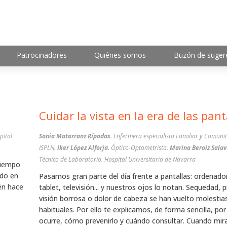
Patrocinadores
Quiénes somos
Buzón de suger
Cuidar la vista en la era de las pant
pital
Sonia Matarranz Rípodas
. Enfermera especialista Familiar y Comunit
ISPLN.
Iker López Alforja.
Óptico-Optometrista.
Marina Beroiz Salav
Técnico de Laboratorio. Hospital Universitario de Navarra
tiempo
ndo en
Pasamos gran parte del día frente a pantallas: ordenador
én hace
tablet, televisión... y nuestros ojos lo notan. Sequedad, p
visión borrosa o dolor de cabeza se han vuelto molestia
habituales. Por ello te explicamos, de forma sencilla, po
ocurre, cómo prevenirlo y cuándo consultar. Cuando mi