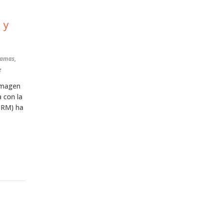
 y
lamas,
z
 imagen
a con la
 (RM) ha