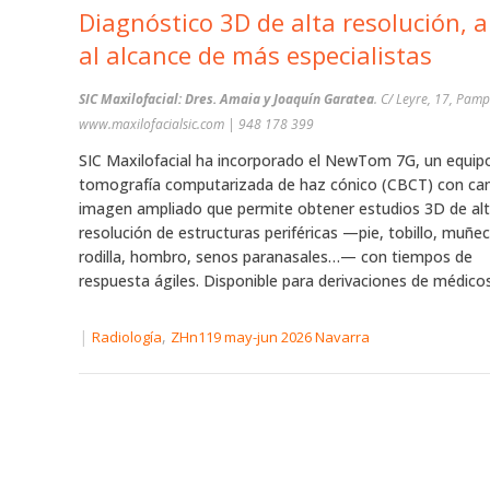
Diagnóstico 3D de alta resolución, 
al alcance de más especialistas
SIC Maxilofacial: Dres. Amaia y Joaquín Garatea
. C/ Leyre, 17, Pam
www.maxilofacialsic.com | 948 178 399
SIC Maxilofacial ha incorporado el NewTom 7G, un equip
tomografía computarizada de haz cónico (CBCT) con c
imagen ampliado que permite obtener estudios 3D de al
resolución de estructuras periféricas —pie, tobillo, muñec
rodilla, hombro, senos paranasales…— con tiempos de
respuesta ágiles. Disponible para derivaciones de médicos 
|
,
Radiología
ZHn119 may-jun 2026 Navarra