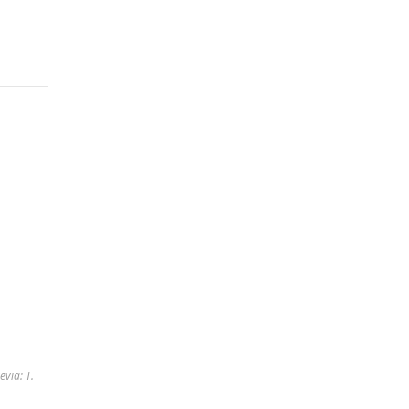
.
via: T.