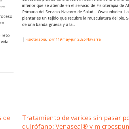
ur
inferior que se atiende en el servicio de Fisioterapia de 
com
Primaria del Servicio Navarro de Salud – Osasunbidea. La
proceso
plantar es un tejido que recubre la musculatura del pie. S
ico
de una banda gruesa y a la...
o reto
|
,
Fisioterapia
ZHn119 may-jun 2026 Navarra
 vida
s de
Tratamiento de varices sin pasar po
quirófano: Venaseal® y microespu