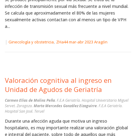
infección de transmisión sexual más frecuente a nivel mundial.
Se calcula que aproximadamente el 80% de las mujeres
sexualmente activas contactan con al menos un tipo de VPH
a...
|
,
Ginecología y obstetricia
ZHa44 mar-abr 2023 Aragón
Valoración cognitiva al ingreso en
Unidad de Agudos de Geriatría
Carmen Elías de Molins Peña
. F.E.A Geriatría. Hospital Universitario Miguel
Servet. Zaragoza.
Marta Mercedes González Eizaguirre
. F.E.A Geriatría.
Hospital San José. Teruel
Durante una afección aguda que motiva un ingreso
hospitalario, es muy importante realizar una valoración global
e integral del paciente, sobre todo de aquellos que más