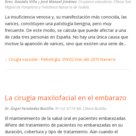
Dres. Gonzalo Villa
y
José Manuel Jiménez
. Cirujanos vasculares. Clínica San
Miguel de Pamplona y Policlínica Navarra de Tudela.
La insuficiencia venosa y, su manifestación más conocida, las
varices, constituyen una patología benigna, pero muy
frecuente. De este modo, se calcula que puede afectar a una
de cada tres personas en España. No hay una única causa que
motive la aparición de varices, sino que existen una serie de...
|
,
Cirugía vascular - Flebología
ZHn52 mar-abr 2015 Navarra
La cirugía maxilofacial en el embarazo
Dr. Ángel Fernández Bustillo
. Nº Col. 6114-NA. Clínica Bustillo.
El mantenimiento de la salud oral en pacientes embarazadas
difiere del tratamiento de pacientes no embarazadas en su
duración, cobertura y tipo de tratamiento. Aún cuando el