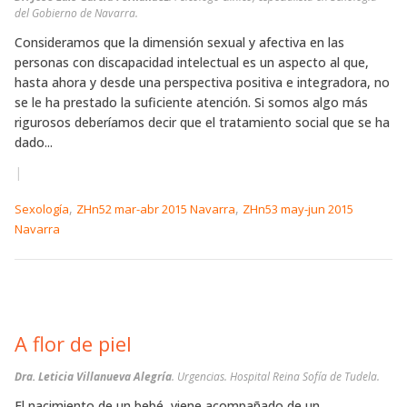
del Gobierno de Navarra.
Consideramos que la dimensión sexual y afectiva en las
personas con discapacidad intelectual es un aspecto al que,
hasta ahora y desde una perspectiva positiva e integradora, no
se le ha prestado la suficiente atención. Si somos algo más
rigurosos deberíamos decir que el tratamiento social que se ha
dado...
|
,
,
Sexología
ZHn52 mar-abr 2015 Navarra
ZHn53 may-jun 2015
Navarra
A flor de piel
Dra. Leticia Villanueva Alegría
. Urgencias. Hospital Reina Sofía de Tudela.
El nacimiento de un bebé, viene acompañado de un