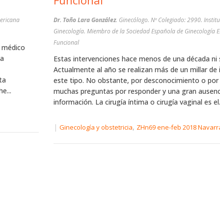
Funcional
mericana
Dr. Toño Lara González
. Ginecólogo. Nº Colegiado: 2990. Insti
Ginecología. Miembro de la Sociedad Española de Ginecología E
Funcional
y médico
la
Estas intervenciones hace menos de una década ni 
Actualmente al año se realizan más de un millar de 
ta
este tipo. No obstante, por desconocimiento o por
e...
muchas preguntas por responder y una gran ausenc
información. La cirugía íntima o cirugía vaginal es el.
|
,
Ginecología y obstetricia
ZHn69 ene-feb 2018 Navarr