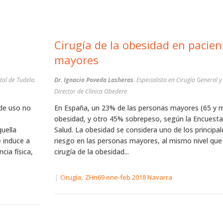
Cirugía de la obesidad en pacientes
mayores
tal de Tudela.
Dr. Ignacio Poveda Lasheras
. Especialista en Cirugía General 
Director de Clínica Obedere
de uso no
En España, un 23% de las personas mayores (65 y m
obesidad, y otro 45% sobrepeso, según la Encuest
quella
Salud. La obesidad se considera uno de los principal
e induce a
riesgo en las personas mayores, al mismo nivel que 
ia física,
cirugía de la obesidad...
|
,
Cirugía
ZHn69 ene-feb 2018 Navarra