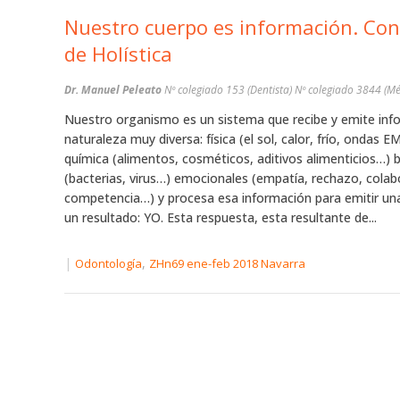
Nuestro cuerpo es información. Co
de Holística
Dr. Manuel Peleato
Nº colegiado 153 (Dentista) Nº colegiado 3844 (Mé
Nuestro organismo es un sistema que recibe y emite inf
naturaleza muy diversa: física (el sol, calor, frío, ondas 
química (alimentos, cosméticos, aditivos alimenticios…) b
(bacterias, virus…) emocionales (empatía, rechazo, colab
competencia…) y procesa esa información para emitir un
un resultado: YO. Esta respuesta, esta resultante de...
|
,
Odontología
ZHn69 ene-feb 2018 Navarra