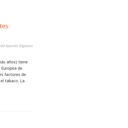
y del Aparato Digestivo
ás años) tiene
a Europea de
es factores de
el tabaco. La