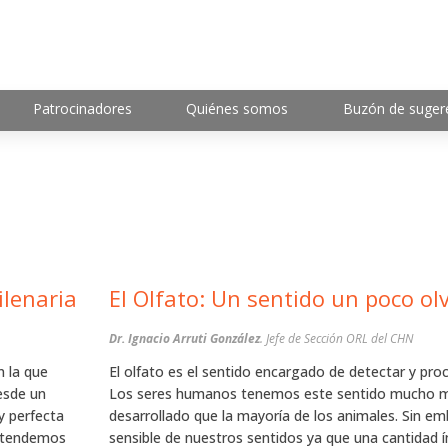
Patrocinadores
Quiénes somos
Buzón de suger
enfoque de una ciencia milenaria
El Olfato: Un sentido un 
Dr. Ignacio Arruti González
. Jefe de Sección ORL del CHN
n la que
El olfato es el sentido encargado de detectar y proc
esde un
Los seres humanos tenemos este sentido mucho 
y perfecta
desarrollado que la mayoría de los animales. Sin e
 atendemos
sensible de nuestros sentidos ya que una cantidad 