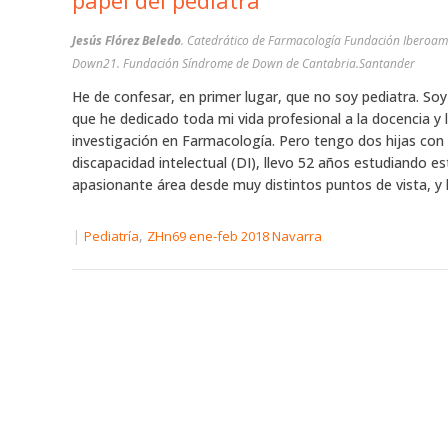
papel del pediatra
Jesús Flórez Beledo
. Catedrático de Farmacología Fundación Iberoa
Down21. Fundación Síndrome de Down de Cantabria.Santander
He de confesar, en primer lugar, que no soy pediatra. So
que he dedicado toda mi vida profesional a la docencia y 
investigación en Farmacología. Pero tengo dos hijas con
discapacidad intelectual (DI), llevo 52 años estudiando es
apasionante área desde muy distintos puntos de vista, y h
|
,
Pediatría
ZHn69 ene-feb 2018 Navarra