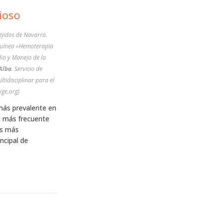
cioso
guínea «Hemoterapia
io y Manejo de la
 Alba
. Servicio de
tidisciplinar para el
ge.org)
l más prevalente en
l más frecuente
os más
ncipal de