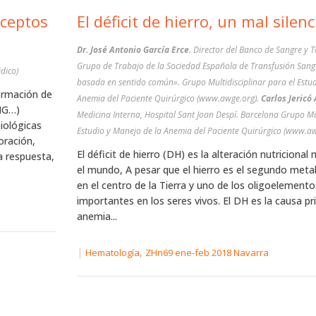
nceptos
El déficit de hierro, un mal silen
Dr. José Antonio García Erce
. Director del Banco de Sangre y Tejidos de Navarra.
Grupo de Trabajo de la Sociedad Española de Transfusión San
dico)
basada en sentido común». Grupo Multidisciplinar para el Estud
ormación de
Anemia del Paciente Quirúrgico (www.awge.org).
Carlos Jericó
EMG…)
Medicina Interna, Hospital Sant Joan Despí. Barcelona Grupo Mul
iológicas
Estudio y Manejo de la Anemia del Paciente Quirúrgico (www.aw
oración,
El déficit de hierro (DH) es la alteración nutriciona
a respuesta,
el mundo, A pesar que el hierro es el segundo meta
en el centro de la Tierra y uno de los oligoelement
importantes en los seres vivos. El DH es la causa pri
anemia...
|
,
Hematología
ZHn69 ene-feb 2018 Navarra