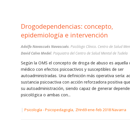
Drogodependencias: concepto,
epidemiología e intervención
Adolfo Navascués Navascués
. Psicólogo Clínico. Centro de Salud Men
David Calvo Medel
. Psiquiatra del Centro de Salud Mental de Tudela
Según la OMS el concepto de droga de abuso es aquella 
médico con efectos psicoactivos y susceptibles de ser
autoadministradas. Una definición más operativa sería: a
sustancia psicoactiva con acción reforzadora positiva qu
su autoadministración, siendo capaz de generar dependenc
psicológica o ambas con...
|
,
Psicología - Psicopedagogía
ZHn69 ene-feb 2018 Navarra