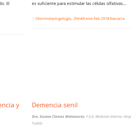
o. El
es suficiente para estimular las células olfativas....
|
,
Otorrinolaringología
ZHn69 ene-feb 2018 Navarra
Demencia senil
Dra. Susana Clemos Matamoros
. F.E.A. Medicina Interna. Hosp
Tudela