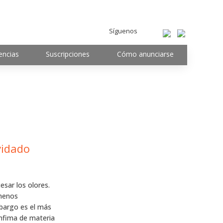
Síguenos
encias
Suscripciones
Cómo anunciarse
poco olvidado
esar los olores.
menos
mbargo es el más
ínfima de materia