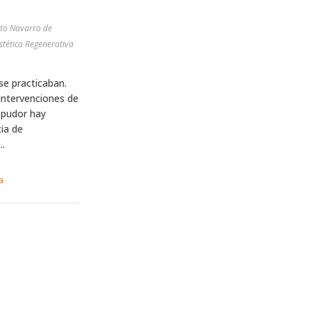
tuto Navarro de
stética Regenerativa
se practicaban.
intervenciones de
 pudor hay
ia de
..
a