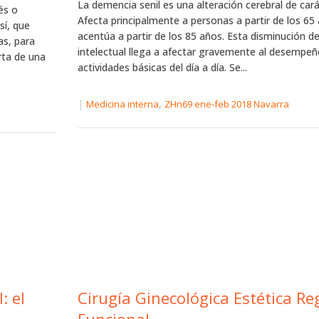
La demencia senil es una alteración cerebral de carác
és o
Afecta principalmente a personas a partir de los 65
sí, que
acentúa a partir de los 85 años. Esta disminución de
as, para
intelectual llega a afectar gravemente al desempeñ
rta de una
actividades básicas del día a día. Se...
|
,
Medicina interna
ZHn69 ene-feb 2018 Navarra
Cirugía Ginecológica Estética Regenerativa