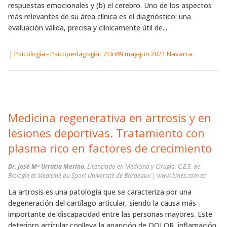
respuestas emocionales y (b) el cerebro. Uno de los aspectos
más relevantes de su área clínica es el diagnóstico: una
evaluación válida, precisa y clínicamente útil de...
|
,
Psicología - Psicopedagogía
ZHn89 may-jun 2021 Navarra
Medicina regenerativa en artrosis y en
lesiones deportivas. Tratamiento con
plasma rico en factores de crecimiento
Dr. José Mª Urrutia Merino.
Licenciado en Medicina y Cirugía. C.E.S. de
Biologie et Medicine du Sport Université de Bordeaux | www.kines.com.es
La artrosis es una patología que se caracteriza por una
degeneración del cartílago articular, siendo la causa más
importante de discapacidad entre las personas mayores. Este
deterioro articular conlleva la aparición de DOLOR, inflamación