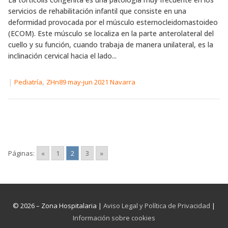
servicios de rehabilitación infantil que consiste en una
deformidad provocada por el músculo esternocleidomastoideo
(ECOM). Este músculo se localiza en la parte anterolateral del
cuello y su función, cuando trabaja de manera unilateral, es la
inclinación cervical hacia el lado...
|
,
Pediatría
ZHn89 may-jun 2021 Navarra
Páginas:
«
1
2
3
»
© 2026 – Zona Hospitalaria |
Aviso Legal y Política de Privacidad
|
Información sobre cookies