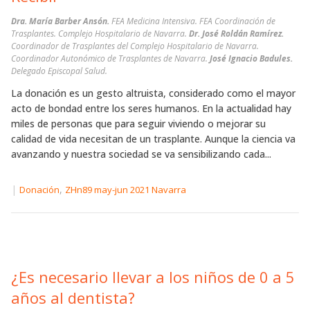
Dra. María Barber Ansón.
FEA Medicina Intensiva. FEA Coordinación de
Trasplantes. Complejo Hospitalario de Navarra.
Dr. José Roldán Ramírez.
Coordinador de Trasplantes del Complejo Hospitalario de Navarra.
Coordinador Autonómico de Trasplantes de Navarra.
José Ignacio Badules.
Delegado Episcopal Salud.
La donación es un gesto altruista, considerado como el mayor
acto de bondad entre los seres humanos. En la actualidad hay
miles de personas que para seguir viviendo o mejorar su
calidad de vida necesitan de un trasplante. Aunque la ciencia va
avanzando y nuestra sociedad se va sensibilizando cada...
|
,
Donación
ZHn89 may-jun 2021 Navarra
¿Es necesario llevar a los niños de 0 a 5
años al dentista?