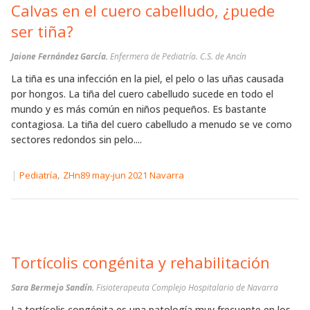
Calvas en el cuero cabelludo, ¿puede
ser tiña?
Jaione Fernández García.
Enfermera de Pediatría. C.S. de Ancín
La tiña es una infección en la piel, el pelo o las uñas causada
por hongos. La tiña del cuero cabelludo sucede en todo el
mundo y es más común en niños pequeños. Es bastante
contagiosa. La tiña del cuero cabelludo a menudo se ve como
sectores redondos sin pelo....
|
,
Pediatría
ZHn89 may-jun 2021 Navarra
Tortícolis congénita y rehabilitación
Sara Bermejo Sandín.
Fisioterapeuta Complejo Hospitalario de Navarra
La tortícolis congénita es una patología muy frecuente en los