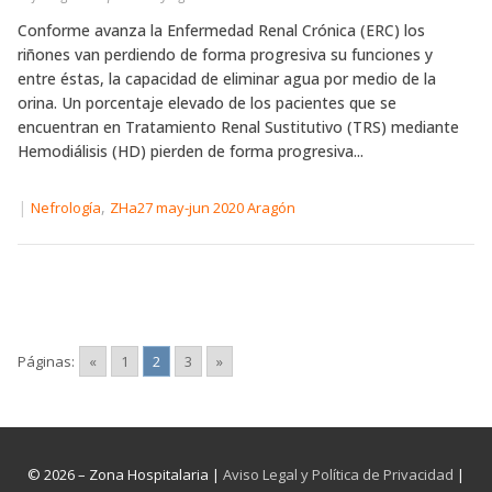
Conforme avanza la Enfermedad Renal Crónica (ERC) los
riñones van perdiendo de forma progresiva su funciones y
entre éstas, la capacidad de eliminar agua por medio de la
orina. Un porcentaje elevado de los pacientes que se
encuentran en Tratamiento Renal Sustitutivo (TRS) mediante
Hemodiálisis (HD) pierden de forma progresiva...
|
,
Nefrología
ZHa27 may-jun 2020 Aragón
Páginas:
«
1
2
3
»
© 2026 – Zona Hospitalaria |
Aviso Legal y Política de Privacidad
|