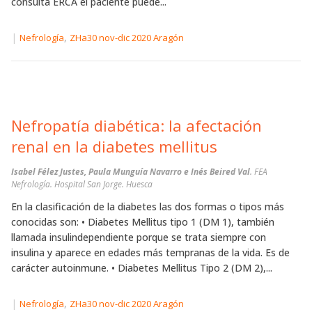
consulta ERCA el paciente puede...
|
,
Nefrología
ZHa30 nov-dic 2020 Aragón
Nefropatía diabética: la afectación
renal en la diabetes mellitus
Isabel Félez Justes, Paula Munguía Navarro e Inés Beired Val
. FEA
Nefrología. Hospital San Jorge. Huesca
En la clasificación de la diabetes las dos formas o tipos más
conocidas son: • Diabetes Mellitus tipo 1 (DM 1), también
llamada insulindependiente porque se trata siempre con
insulina y aparece en edades más tempranas de la vida. Es de
carácter autoinmune. • Diabetes Mellitus Tipo 2 (DM 2),...
|
,
Nefrología
ZHa30 nov-dic 2020 Aragón