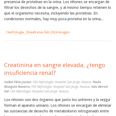
presencia de proteínas en la orina. Los riñones se encargan de
filtrar los desechos de la sangre, y al mismo tiempo retienen lo
que el organismo necesita, incluyendo las proteínas. En
condiciones normales, hay muy poca proteína en la orina;...
|
,
Nefrología
ZHa49 ene-feb 2024 Aragón
Creatinina en sangre elevada, ¿tengo
insuficiencia renal?
Isabel Félez Justes.
FEA Nefrología. Hospital San Jorge. Huesca.
Paula
Munguía Navarro.
FEA Nefrología. Hospital San Jorge. Huesca.
Inés Beired
Val.
FEA Nefrología. Hospital San Jorge. Huesca.
Los riñones son dos órganos que junto los uréteres y la vejiga
forman el aparato urinario. Los riñones se encargan de eliminar
las sustancias de desecho de metabolismo nitrogenado entre