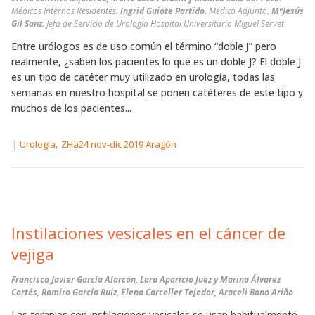
Médicos Internos Residentes.
Ingrid Guiote Partido.
Médico Adjunto.
MªJesús
Gil Sanz
. Jefa de Servicio de Urología Hospital Universitario Miguel Servet
Entre urólogos es de uso común el término “doble J” pero
realmente, ¿saben los pacientes lo que es un doble J? El doble J
es un tipo de catéter muy utilizado en urología, todas las
semanas en nuestro hospital se ponen catéteres de este tipo y
muchos de los pacientes...
|
,
Urología
ZHa24 nov-dic 2019 Aragón
Instilaciones vesicales en el cáncer de
vejiga
Francisco Javier García Alarcón, Lara Aparicio Juez y Marina Álvarez
Cortés, Ramiro García Ruiz, Elena Carceller Tejedor, Araceli Bono Ariño
Las terapias con instilaciones vesicales se usan habitualmente