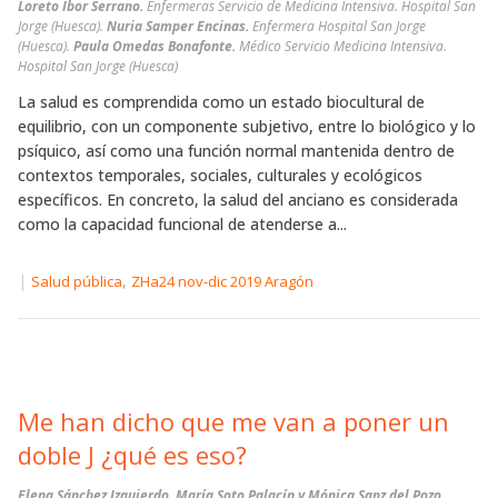
Loreto Ibor Serrano.
Enfermeras Servicio de Medicina Intensiva. Hospital San
Jorge (Huesca).
Nuria Samper Encinas.
Enfermera Hospital San Jorge
(Huesca).
Paula Omedas Bonafonte.
Médico Servicio Medicina Intensiva.
Hospital San Jorge (Huesca)
La salud es comprendida como un estado biocultural de
equilibrio, con un componente subjetivo, entre lo biológico y lo
psíquico, así como una función normal mantenida dentro de
contextos temporales, sociales, culturales y ecológicos
específicos. En concreto, la salud del anciano es considerada
como la capacidad funcional de atenderse a...
|
,
Salud pública
ZHa24 nov-dic 2019 Aragón
Me han dicho que me van a poner un
doble J ¿qué es eso?
Elena Sánchez Izquierdo, María Soto Palacín y Mónica Sanz del Pozo.