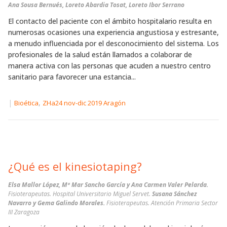
Ana Sousa Bernués, Loreto Abardia Tosat, Loreto Ibor Serrano
El contacto del paciente con el ámbito hospitalario resulta en
numerosas ocasiones una experiencia angustiosa y estresante,
a menudo influenciada por el desconocimiento del sistema. Los
profesionales de la salud están llamados a colaborar de
manera activa con las personas que acuden a nuestro centro
sanitario para favorecer una estancia...
|
,
Bioética
ZHa24 nov-dic 2019 Aragón
¿Qué es el kinesiotaping?
Elsa Mallor López, Mª Mar Sancho García y Ana Carmen Valer Pelarda.
Fisioterapeutas. Hospital Universitario Miguel Servet.
Susana Sánchez
Navarro y Gema Galindo Morales.
Fisioterapeutas. Atención Primaria Sector
III Zaragoza