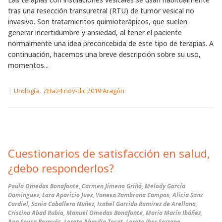
tras una resección transuretral (RTU) de tumor vesical no
invasivo. Son tratamientos quimioterápicos, que suelen
generar incertidumbre y ansiedad, al tener el paciente
normalmente una idea preconcebida de este tipo de terapias. A
continuación, hacemos una breve descripción sobre su uso,
momentos...
|
,
Urología
ZHa24 nov-dic 2019 Aragón
Cuestionarios de satisfacción en salud,
¿debo responderlos?
Paula Omedas Bonafonte, Carmen Jimeno Griñó, Melody García
Dominguez, Lara Aparicio Juez, Vanesa Zambrana Campos, Alicia Sanz
Cardiel, Sonia Caballero Nuñez, Isabel Garrido Ramirez de Arellano,
Cristina Abad Rubio, Manuel Omedas Bonafonte, María Marín Ibáñez,
Ana Sousa Bernués, Loreto Abardia Tosat, Loreto Ibor Serrano