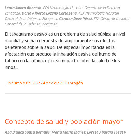
Laura Anoro Abenoza.
FEA Neumología Hospital General de la Defensa.
Zaragoza.
Darío Alberto Lozano Cartagena.
FEA Neumología Hospital
General de la Defensa. Zaragoza.
Carmen Deza Pérez.
FEA Geriatría Hospital
General de la Defensa. Zaragoza
El tabaquismo pasivo es un problema de salud pública a nivel
mundial y se han demostrado ampliamente sus efectos
deletéreos sobre la salud. De especial importancia es la
afectación que produce la inhalación pasiva del humo de
tabaco en la infancia, por su impacto sobre la salud de los
niños...
|
,
Neumología
ZHa24 nov-dic 2019 Aragón
Concepto de salud y población mayor
Ana Blanca Sousa Bernués, María Marín Ibáñez, Loreto Abardia Tosat y