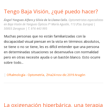
Tengo Baja Visión, ¿qué puedo hacer?
Ángel Yanguas Alfaro y Silvia de la Llama Celis.
Optometristas especialistas
en Baja Visión de Yanguas Ópticos Pº María Agustín, 113 (Pza. Europa) |
50003 Zaragoza | T. 976 443 995
Muchas personas que no están familiarizadas con la
discapacidad visual piensan en la vista en términos absolutos,
se tiene o no se tiene, les es difícil entender que una persona
en determinadas situaciones se desenvuelva con normalidad
pero en otras necesite ayuda o un bastón blanco. Esto ocurre
sobre todo...
|
,
Oftalmología - Optometría
ZHa24 nov-dic 2019 Aragón
La oxigenación hiperbárica, una terapia