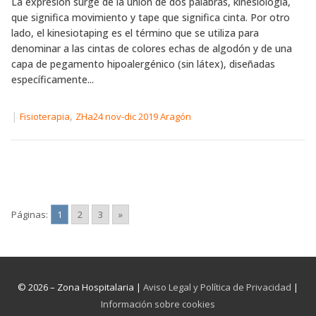
La expresión surge de la unión de dos palabras, kinesiología,
que significa movimiento y tape que significa cinta. Por otro
lado, el kinesiotaping es el término que se utiliza para
denominar a las cintas de colores echas de algodón y de una
capa de pegamento hipoalergénico (sin látex), diseñadas
específicamente...
|
,
Fisioterapia
ZHa24 nov-dic 2019 Aragón
Páginas:
1
2
3
»
© 2026 – Zona Hospitalaria |
Aviso Legal y Política de Privacidad
|
Información sobre cookies