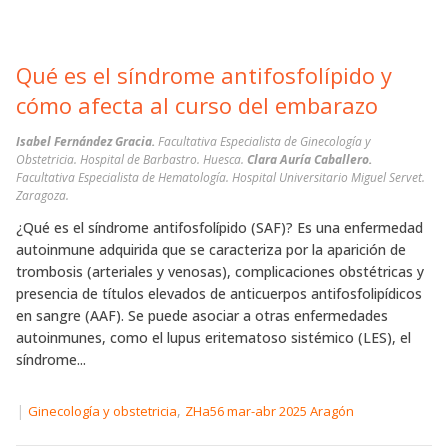
Qué es el síndrome antifosfolípido y
cómo afecta al curso del embarazo
Isabel Fernández Gracia.
Facultativa Especialista de Ginecología y
Obstetricia. Hospital de Barbastro. Huesca.
Clara Auría Caballero.
Facultativa Especialista de Hematología. Hospital Universitario Miguel Servet.
Zaragoza.
¿Qué es el síndrome antifosfolípido (SAF)? Es una enfermedad
autoinmune adquirida que se caracteriza por la aparición de
trombosis (arteriales y venosas), complicaciones obstétricas y
presencia de títulos elevados de anticuerpos antifosfolipídicos
en sangre (AAF). Se puede asociar a otras enfermedades
autoinmunes, como el lupus eritematoso sistémico (LES), el
síndrome...
|
,
Ginecología y obstetricia
ZHa56 mar-abr 2025 Aragón