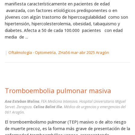
manifiesta característicamente en pacientes de edad
avanzada, con factores etiológicos predisponentes o en
jóvenes con algún trastorno de hipercoagulabilidad como son
hipertensión, hipercolesterolemia, obesidad, tabaquismo y
diabetes. Afecta a 50 de cada 100.000 pacientes con edad
media de ...
|
,
Oftalmología - Optometría
ZHa56 mar-abr 2025 Aragón
Tromboembolia pulmonar masiva
Ana Esteban Molina.
FEA Medicina Intensiva. Hospital Universitario Miguel
Servet. Zaragoza.
Celina Balint Ilie.
Médico de urgencias y emergencias del
061 Aragón.
El tromboembolismo pulmonar (TEP) masivo o de alto riesgo
de muerte precoz, es la forma más grave de presentación de la