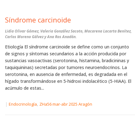
Síndrome carcinoide
Lidia Olivar Gómez, Valeria González Sacoto, Macarena Lacarta Benítez,
Carlos Moreno Gálvez y Ana Ros Anadón.
Etiología El síndrome carcinoide se define como un conjunto
de signos y síntomas secundarios a la acción producida por
sustancias vasoactivas (serotonina, histamina, bradicininas y
taquiquininas) secretadas por tumores neuroendocrinos. La
serotonina, en ausencia de enfermedad, es degradada en el
hígado transformándose en 5-hidroxi indolacético (5-HIAA). El
acúmulo de estas...
|
,
Endocrinología
ZHa56 mar-abr 2025 Aragón