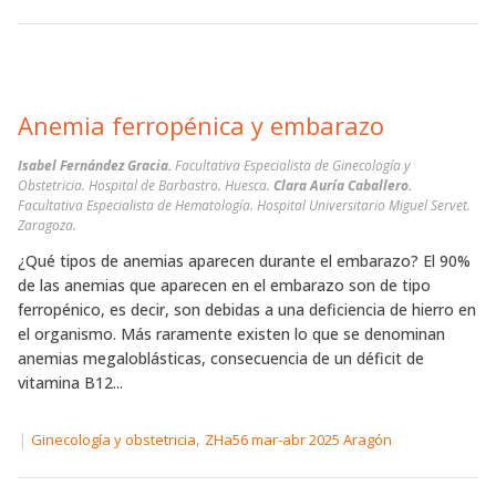
Anemia ferropénica y embarazo
Isabel Fernández Gracia.
Facultativa Especialista de Ginecología y
Obstetricia. Hospital de Barbastro. Huesca.
Clara Auría Caballero.
Facultativa Especialista de Hematología. Hospital Universitario Miguel Servet.
Zaragoza.
¿Qué tipos de anemias aparecen durante el embarazo? El 90%
de las anemias que aparecen en el embarazo son de tipo
ferropénico, es decir, son debidas a una deficiencia de hierro en
el organismo. Más raramente existen lo que se denominan
anemias megaloblásticas, consecuencia de un déficit de
vitamina B12...
|
,
Ginecología y obstetricia
ZHa56 mar-abr 2025 Aragón