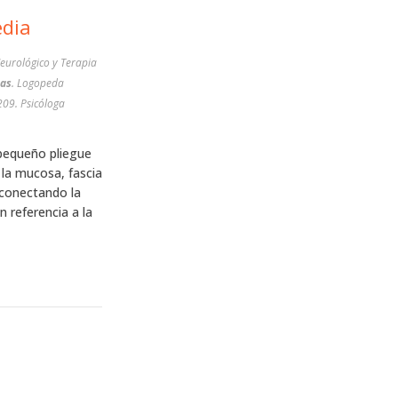
edia
eurológico y Terapia
as
. Logopeda
209. Psicóloga
n pequeño pliegue
 la mucosa, fascia
 conectando la
n referencia a la