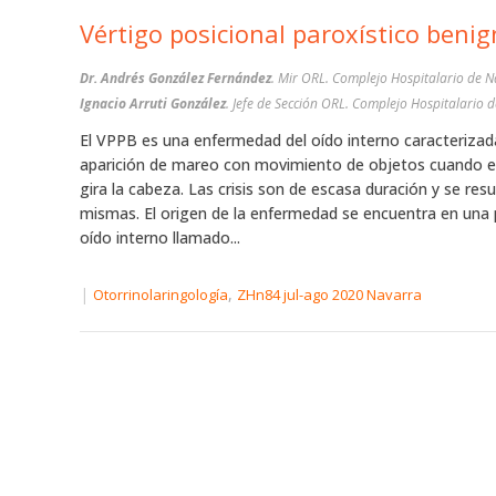
Vértigo posicional paroxístico beni
Dr. Andrés González Fernández
. Mir ORL. Complejo Hospitalario de N
Ignacio Arruti González
. Jefe de Sección ORL. Complejo Hospitalario 
El VPPB es una enfermedad del oído interno caracterizada
aparición de mareo con movimiento de objetos cuando e
gira la cabeza. Las crisis son de escasa duración y se resu
mismas. El origen de la enfermedad se encuentra en una 
oído interno llamado...
|
,
Otorrinolaringología
ZHn84 jul-ago 2020 Navarra