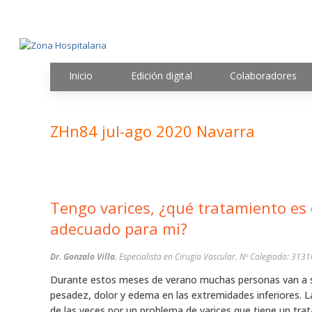
Inicio
Edición digital
Colaboradores
ZHn84 jul-ago 2020 Navarra
Tengo varices, ¿qué tratamiento es el más
adecuado para mi?
Dr. Gonzalo Villa.
Especialista en Cirugía Vascular. Nº Colegi
Durante estos meses de verano muchas personas van a s
pesadez, dolor y edema en las extremidades inferiores. 
de las veces por un problema de varices que tiene un tra