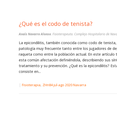
¿Qué es el codo de tenista?
Anaïs Navarro Alonso
. Fisioterapeuta. Complejo Hospitalario de Nav
La epicondilitis, también conocida como codo de tenista,
patología muy frecuente tanto entre los jugadores de d
raqueta como entre la población actual. En este artículo
esta común afectación definiéndola, describiendo sus sí
tratamiento y su prevención. ¿Qué es la epicondilitis? Est
consiste en...
|
,
Fisioterapia
ZHn84 jul-ago 2020 Navarra