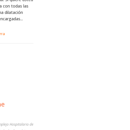
a con todas las
a dilatación
ncargadas...
rra
ne
plejo Hospitalario de