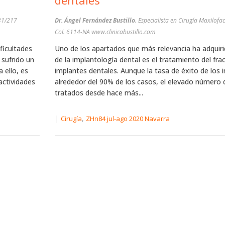
dentales
 31/217
Dr. Ángel Fernández Bustillo
. Especialista en Cirugía Maxilofaci
Col. 6114-NA www.clinicabustillo.com
ificultades
Uno de los apartados que más relevancia ha adquir
 sufrido un
de la implantología dental es el tratamiento del fra
 ello, es
implantes dentales. Aunque la tasa de éxito de los 
actividades
alrededor del 90% de los casos, el elevado número 
tratados desde hace más...
|
,
Cirugía
ZHn84 jul-ago 2020 Navarra