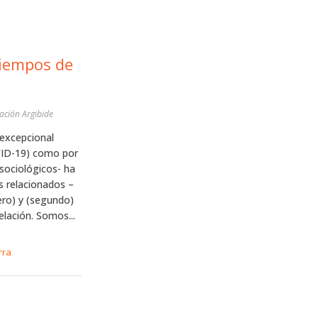
tiempos de
dación Argibide
–excepcional
OVID-19) como por
sociológicos- ha
 relacionados –
mero) y (segundo)
elación. Somos...
rra