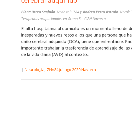
cerebral adquirido
Elena Urrea Sanjuán
. Nº de col.: 784 y
Andrea Yerro Astrain.
Nº col:
Terapeutas ocupacionales en Grupo 5 – CIAN Navarra
El alta hospitalaria al domicilio es un momento lleno de d
inesperadas y nuevos retos a los que una persona que ha
daño cerebral adquirido (DCA), tiene que enfrentarse. Para
importante trabajar la trasferencia de aprendizaje de las 
de la vida diaria (AVD) al contexto...
|
,
Neurología
ZHn84 jul-ago 2020 Navarra