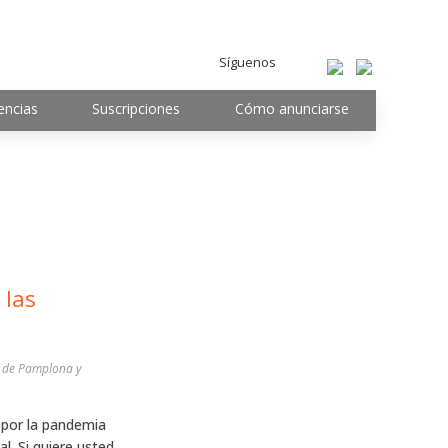
Síguenos
encias
Suscripciones
Cómo anunciarse
 las
 de Pamplona y
 por la pandemia
l. Si quiere usted