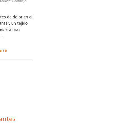
tología. Complejo
tes de dolor en el
antar, un tejido
tes era más
..
arra
antes