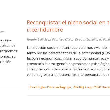
Reconquistar el nicho social en 
incertidumbre
arra
Fermín Goñi Sáez
. Psicólogo Clínico. Director Científico de Fun
 es una
eportes de
La situación socio-sanitaria que estamos viviendo 
 trataremos
tanto por las características de la enfermedad (C
ntomas, su
factores económicos, informativo-comunicativos y 
a lesión
provocado la emergencia de problemas psicológicos
entre otras variables- con la restricción social (pri
con el regreso a los escenarios interpersonales de r
|
,
Psicología - Psicopedagogía
ZHn84 jul-ago 2020 Nava