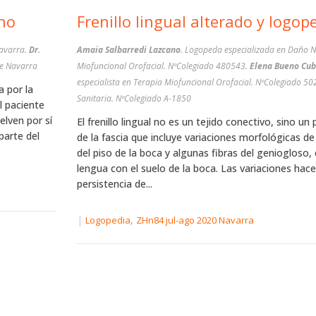
gno
Frenillo lingual alterado y logop
avarra.
Dr.
Amaia Salbarredi Lazcano
. Logopeda especializada en Daño N
de Navarra
Miofuncional Orofacial. NºColegiado 480543.
Elena Bueno Cub
especialista en Terapia Miofuncional Orofacial. NºColegiado 50
 por la
Sanitaria. NºColegiado A-1850
l paciente
elven por sí
El frenillo lingual no es un tejido conectivo, sino u
parte del
de la fascia que incluye variaciones morfológicas de
del piso de la boca y algunas fibras del geniogloso,
lengua con el suelo de la boca. Las variaciones hace
persistencia de...
|
,
Logopedia
ZHn84 jul-ago 2020 Navarra