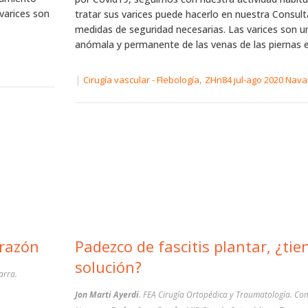
 varices son
tratar sus varices puede hacerlo en nuestra Consult
medidas de seguridad necesarias. Las varices son un
anómala y permanente de las venas de las piernas e
|
,
Cirugía vascular - Flebología
ZHn84 jul-ago 2020 Nava
válvulas del corazón
Padezco de fascitis plantar, ¿tie
solución?
arra.
Jon Marti Ayerdi
. FEA Cirugía Ortopédica y Traumatología. Com