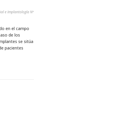
al e Implantología Nª
ido en el campo
caso de los
implantes se sitúa
de pacientes