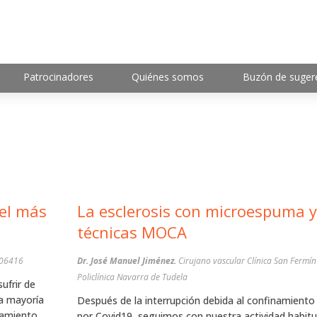
Patrocinadores
Quiénes somos
Buzón de suger
La esclerosis con microespuma y
técnicas MOCA
ado: 313106416
Dr. José Manuel Jiménez.
Cirujano vascular Clínica San Fermín
Policlínica Navarra de Tudela
ufrir de
La mayoría
Después de la interrupción debida al confinamiento
tamiento
por Covid19, seguimos con nuestra actividad habitua