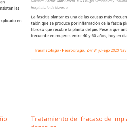
Navarra.
Carlos Sanz García
. MIR Cirugía Ortopédica y Trauma
 en
Hospitalario de Navarra
nsisten las
La fascitis plantar es una de las causas más frecuen
xplicado en
talón que se produce por inflamación de la fascia pl
fibroso que recubre la planta del pie. Pese a que an
frecuente en mujeres entre 40 y 60 años, hoy en día.
|
,
Traumatología - Neurocirugía
ZHn84 jul-ago 2020 Nav
año
Tratamiento del fracaso de impl