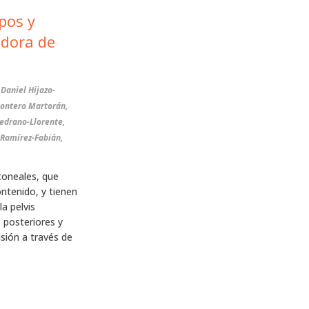
pos y
adora de
 Daniel Hijazo-
Montero Martorán,
Medrano-Llorente,
 Ramírez-Fabián,
toneales, que
ontenido, y tienen
a pelvis
 posteriores y
isión a través de