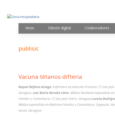
Inicio
Edición digital
Colaboradores
publisic
Vacuna tétanos-difteria
Raquel Refusta Ainaga.
Enfermera en Atención Primaria. CS San José 
Zaragoza.
Luis María Hernáiz Calvo.
Médico Residente especialista en
Familiar y Comunitaria. CS San José Centro. Zaragoza.
Lorena Rodrígu
Médico especialista en Medicina Familiar y Comunitaria. Urgencias. Ho
Servet. Zaragoza