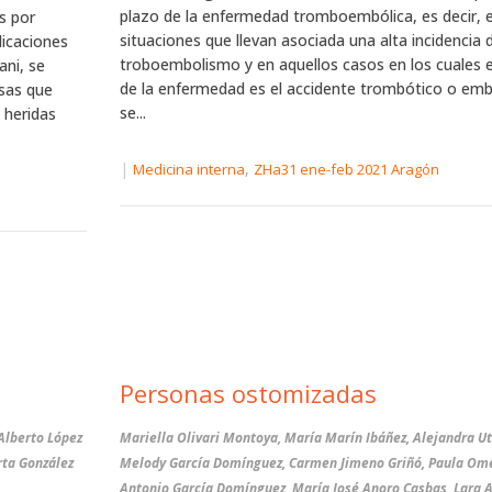
plazo de la enfermedad tromboembólica, es decir, e
s por
situaciones que llevan asociada una alta incidencia 
licaciones
troboembolismo y en aquellos casos en los cuales e
ani, se
de la enfermedad es el accidente trombótico o emb
osas que
se...
 heridas
|
,
Medicina interna
ZHa31 ene-feb 2021 Aragón
Personas ostomizadas
Alberto López
Mariella Olivari Montoya, María Marín Ibáñez, Alejandra Utr
ta González
Melody García Domínguez, Carmen Jimeno Griñó, Paula Om
Antonio García Domínguez, María José Anoro Casbas, Lara Ap