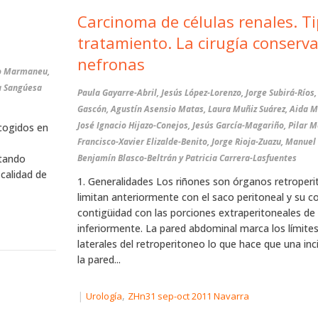
Carcinoma de células renales. Ti
tratamiento. La cirugía conserv
nefronas
do Marmaneu,
a Sangúesa
Paula Gayarre-Abril, Jesús López-Lorenzo, Jorge Subirá-Ríos,
Gascón, Agustín Asensio Matas, Laura Muñiz Suárez, Aida 
José Ignacio Hijazo-Conejos, Jesús García-Magariño, Pilar 
ecogidos en
Francisco-Xavier Elizalde-Benito, Jorge Rioja-Zuazu, Manuel
ltando
Benjamín Blasco-Beltrán y Patricia Carrera-Lasfuentes
 calidad de
1. Generalidades Los riñones son órganos retroperi
limitan anteriormente con el saco peritoneal y su c
contigüidad con las porciones extraperitoneales de l
inferiormente. La pared abdominal marca los límites
laterales del retroperitoneo lo que hace que una inc
la pared...
|
,
Urología
ZHn31 sep-oct 2011 Navarra