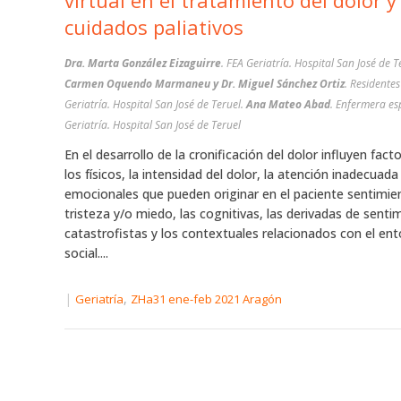
virtual en el tratamiento del dolor y
cuidados paliativos
Dra. Marta González Eizaguirre
. FEA Geriatría. Hospital San José de T
Carmen Oquendo Marmaneu y Dr. Miguel Sánchez Ortiz
. Residente
Geriatría. Hospital San José de Teruel.
Ana Mateo Abad
. Enfermera es
Geriatría. Hospital San José de Teruel
En el desarrollo de la cronificación del dolor influyen fac
los físicos, la intensidad del dolor, la atención inadecuada 
emocionales que pueden originar en el paciente sentimie
tristeza y/o miedo, las cognitivas, las derivadas de senti
catastrofistas y los contextuales relacionados con el en
social....
|
,
Geriatría
ZHa31 ene-feb 2021 Aragón