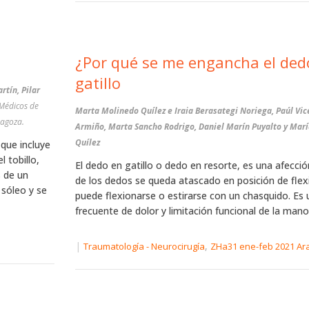
¿Por qué se me engancha el ded
gatillo
tín, Pilar
 Médicos de
Marta Molinedo Quílez e Iraia Berasategi Noriega, Paúl Vic
ragoza.
Armiño, Marta Sancho Rodrigo, Daniel Marín Puyalto y Marí
Quílez
 que incluye
 tobillo,
El dedo en gatillo o dedo en resorte, es una afecció
 de un
de los dedos se queda atascado en posición de flex
 sóleo y se
puede flexionarse o estirarse con un chasquido. Es
frecuente de dolor y limitación funcional de la mano
|
,
Traumatología - Neurocirugía
ZHa31 ene-feb 2021 Ar