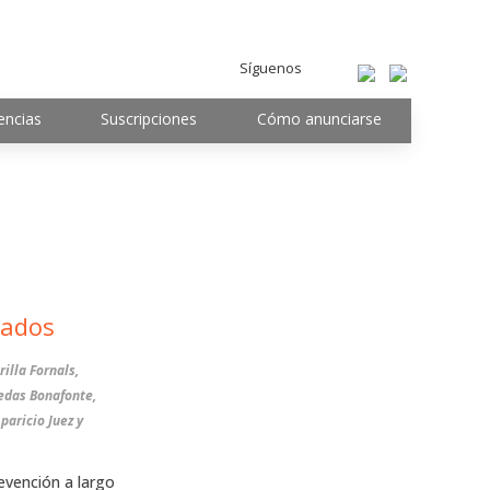
Síguenos
encias
Suscripciones
Cómo anunciarse
lados
edas Bonafonte,
aricio Juez y
evención a largo