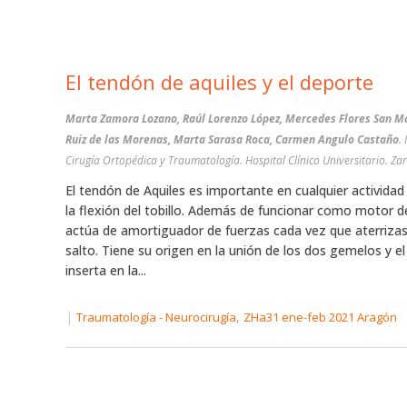
El tendón de aquiles y el deporte
Marta Zamora Lozano, Raúl Lorenzo López, Mercedes Flores San Mar
Ruiz de las Morenas, Marta Sarasa Roca, Carmen Angulo Castaño
.
Cirugía Ortopédica y Traumatología. Hospital Clínico Universitario. Za
El tendón de Aquiles es importante en cualquier actividad
la flexión del tobillo. Además de funcionar como motor del
actúa de amortiguador de fuerzas cada vez que aterrizas
salto. Tiene su origen en la unión de los dos gemelos y el
inserta en la...
|
,
Traumatología - Neurocirugía
ZHa31 ene-feb 2021 Aragón