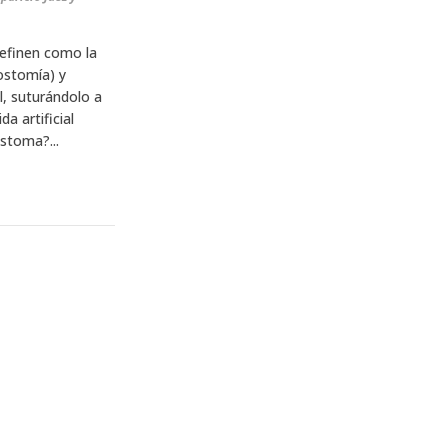
definen como la
eostomía) y
l, suturándolo a
a artificial
stoma?...