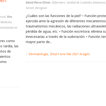
 en
David Parra Olivar.
Enfermero. Unidad de Cuidados Intensivos.
Servet. Zaragoza
¿Cuáles son las funciones de la piel? • Función prote
eruel.
Dra.
ejercida ante la agresión de diferentes mecanismo
s Medicina
traumatismos mecánicos, las radiaciones ultraviolet
pecializada en
pérdida de agua, etc. • Función excretora: elimina s
innecesarias a través de la sudoración. • Función te
tores como
mayor parte de...
o tardía, las
ntos de
|
,
Dermatología
ZHa31 ene-feb 2021 Aragón
mientos
torno