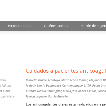
Patrocinadores
Quiénes somos
Buzón de suger
Cuidados a pacientes anticoagu
Norte.
Mariella Olivari Montoya, María Marín Ibáñez, Alejandra Utrilla Fornals,
 Medicina
Melody García Domínguez, Carmen Jimeno Griñó, Paula Om
ez Elena
.
Antonio García Domínguez, María José Anoro Casbas, Lara Ap
spital Miguel
Francisco Javier García Alarcón
Los anticoagulantes orales están indicados en la pr