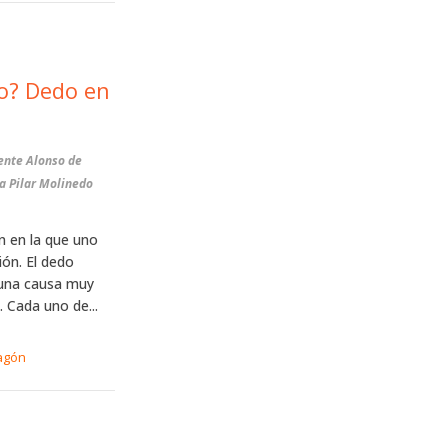
o? Dedo en
ente Alonso de
a Pilar Molinedo
n en la que uno
ión. El dedo
 una causa muy
. Cada uno de...
agón