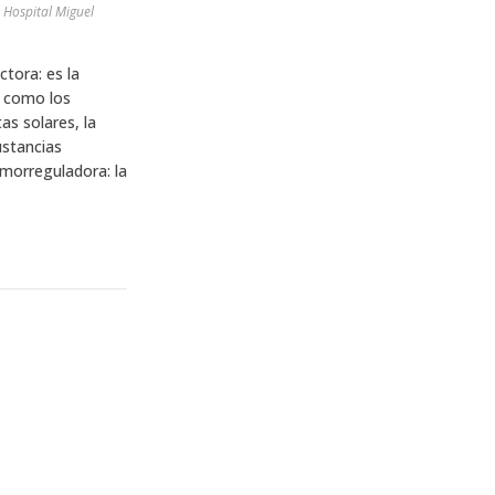
 Hospital Miguel
ctora: es la
s como los
as solares, la
ustancias
rmorreguladora: la