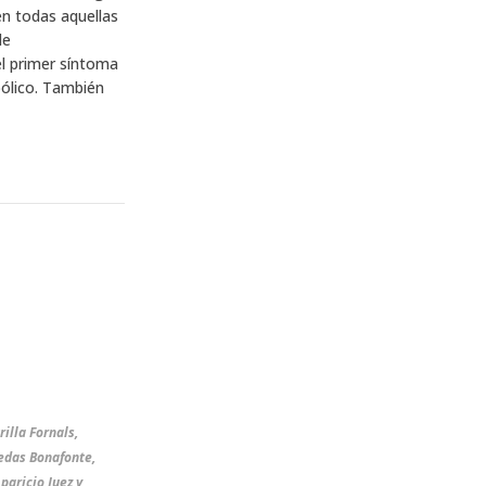
n todas aquellas
de
l primer síntoma
ólico. También
illa Fornals,
edas Bonafonte,
aricio Juez y