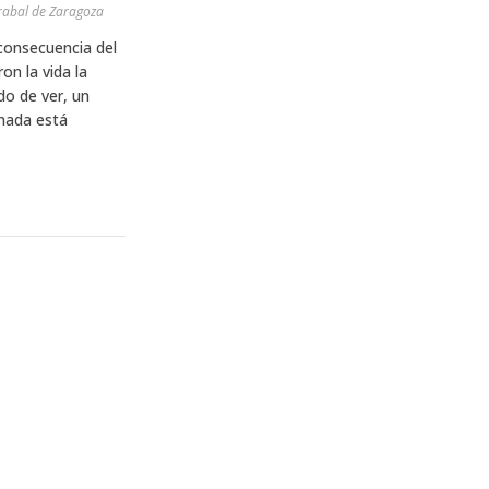
rrabal de Zaragoza
consecuencia del
on la vida la
do de ver, un
nada está