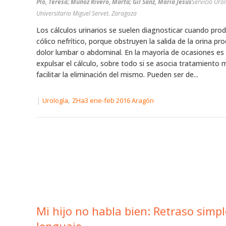
Plo, Teresa; Muñoz Rivero, Marta; Gil Sanz, María Jesús
Servicio Urol
Universitario Miguel Servet. Zaragoza
Los cálculos urinarios se suelen diagnosticar cuando pro
cólico nefrítico, porque obstruyen la salida de la orina pr
dolor lumbar o abdominal. En la mayoría de ocasiones es 
expulsar el cálculo, sobre todo si se asocia tratamiento 
facilitar la eliminación del mismo. Pueden ser de...
|
,
Urología
ZHa3 ene-feb 2016 Aragón
Mi hijo no habla bien: Retraso simple del