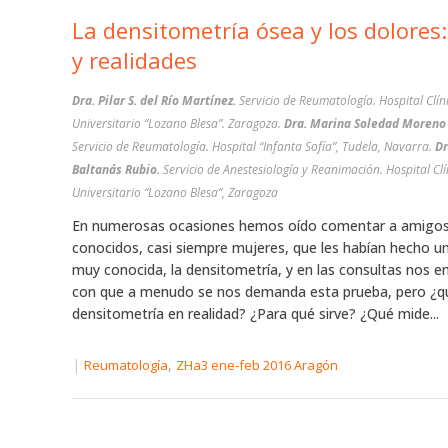
La densitometría ósea y los dolores
y realidades
Dra. Pilar S. del Río Martínez.
Servicio de Reumatología. Hospital Clín
Universitario “Lozano Blesa”. Zaragoza.
Dra. Marina Soledad Moreno 
Servicio de Reumatología. Hospital “Infanta Sofía”, Tudela, Navarra.
Dr
Baltanás Rubio.
Servicio de Anestesiología y Reanimación. Hospital Clí
Universitario “Lozano Blesa”, Zaragoza
En numerosas ocasiones hemos oído comentar a amigo
conocidos, casi siempre mujeres, que les habían hecho u
muy conocida, la densitometría, y en las consultas nos 
con que a menudo se nos demanda esta prueba, pero ¿qu
densitometría en realidad? ¿Para qué sirve? ¿Qué mide...
|
,
Reumatología
ZHa3 ene-feb 2016 Aragón