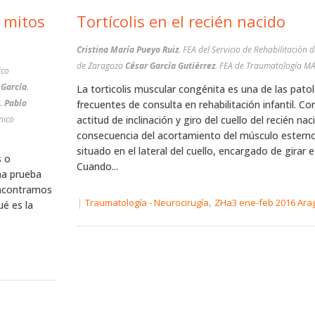
: mitos
Tortícolis en el recién nacido
Cristina María Pueyo Ruiz
. FEA del Servicio de Rehabilitación
de Zaragoza
César García Gutiérrez
. FEA de Traumatología M
ico
García.
La torticolis muscular congénita es una de las pato
. Pablo
frecuentes de consulta en rehabilitación infantil. Co
nico
actitud de inclinación y giro del cuello del recién nac
consecuencia del acortamiento del músculo estern
situado en el lateral del cuello, encargado de girar e i
s o
Cuando...
na prueba
encontramos
|
,
Traumatología - Neurocirugía
ZHa3 ene-feb 2016 Ara
é es la