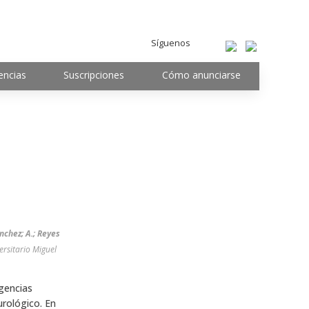
Síguenos
encias
Suscripciones
Cómo anunciarse
ánchez; A.; Reyes
ersitario Miguel
rgencias
urológico. En