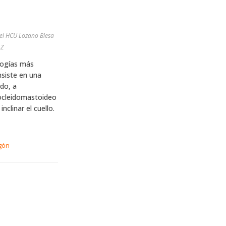
 del HCU Lozano Blesa
AZ
logías más
nsiste en una
ido, a
ocleidomastoideo
nclinar el cuello.
gón