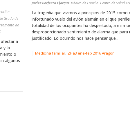
Javier Perfecto Ejarque
Médico de Familia. Centro de Salud A
ención
La tragedia que vivimos a principios de 2015 como 
 de Grado de
infortunado vuelo del avión alemán en el que perdier
rtamento de
totalidad de los ocupantes ha despertado, a mi mo
desproporcionado sentimiento de alarma que para 
.
justificado. Lo ocurrido nos hace pensar que...
 afectar a
a y la
|
,
Medicina familiar
ZHa3 ene-feb 2016 Aragón
imiento o
 en algunos