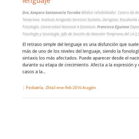
lenguaje
Dra. Amparo Santamaría Torroba
Médico rehabilitador. Centro de At
Temprana. Instituto Aragonés Servicios Sociales. Zaragoza. Estudiante
Psicología. Universidad Nacional a Distancia.
Francisco Eguinoa
Depa
Psicología y Sociología. Jefe de Sección de Atención Temprana del I.A.S.S
El retraso simple del lenguaje es una disfunción que suele
más de uno de los niveles del lenguaje, siendo la fonologí
sintaxis los más afectados. Puede aparecer desde el nac
durante su etapa de crecimiento. Afecta a la expresión y
casos a la...
|
,
Pediatría
ZHa3 ene-feb 2016 Aragón