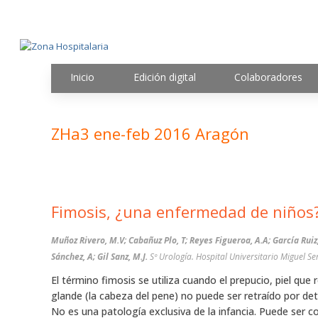
Inicio
Edición digital
Colaboradores
ZHa3 ene-feb 2016 Aragón
Fimosis, ¿una enfermedad de niños
Muñoz Rivero, M.V; Cabañuz Plo, T; Reyes Figueroa, A.A; García Ruiz,
Sánchez, A; Gil Sanz, M.J.
Sº Urología. Hospital Universitario Miguel Se
El término fimosis se utiliza cuando el prepucio, piel que 
glande (la cabeza del pene) no puede ser retraído por det
No es una patología exclusiva de la infancia. Puede ser c