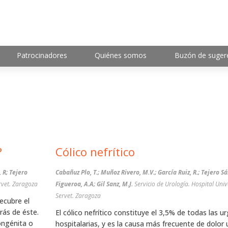
Patrocinadores
Quiénes somos
Buzón de suger
?
Cólico nefrítico
 R; Tejero
Cabañuz Plo, T.; Muñoz Rivero, M.V.; García Ruiz, R.; Tejero S
rvet. Zaragoza
Figueroa, A.A; Gil Sanz, M.J.
Servicio de Urología. Hospital Univ
Servet. Zaragoza
recubre el
rás de éste.
El cólico nefrítico constituye el 3,5% de todas las u
ongénita o
hospitalarias, y es la causa más frecuente de dolor 