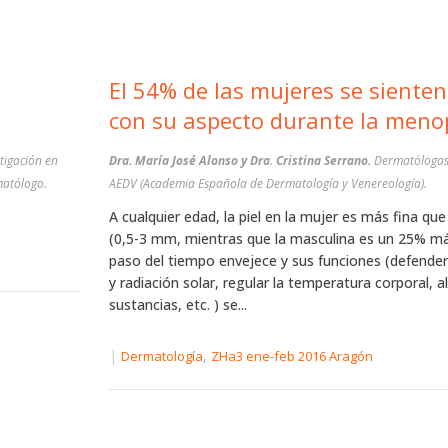
s
El 54% de las mujeres se sienten insegura
con su aspecto duran
tigación en
Dra. María José Alonso y Dra. Cristina Serrano.
Dermatólogas. Miembros de la
atólogo.
AEDV (Academia Española de Dermatología y Venereología).
A cualquier edad, la piel en la mujer es más fina qu
(0,5-3 mm, mientras que la masculina es un 25% má
paso del tiempo envejece y sus funciones (defend
y radiación solar, regular la temperatura corporal, 
sustancias, etc. ) se...
|
,
Dermatología
ZHa3 ene-feb 2016 Aragón