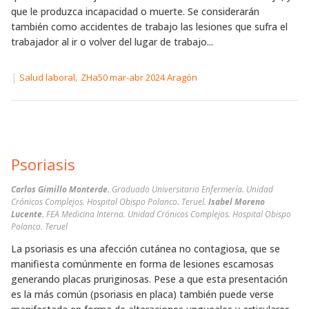
que le produzca incapacidad o muerte. Se considerarán
también como accidentes de trabajo las lesiones que sufra el
trabajador al ir o volver del lugar de trabajo...
|
,
Salud laboral
ZHa50 mar-abr 2024 Aragón
Psoriasis
Carlos Gimillo Monterde.
Graduado Universitario Enfermería. Unidad
Crónicos Complejos. Hospital Obispo Polanco. Teruel.
Isabel Moreno
Lucente.
FEA Medicina Interna. Unidad Crónicos Complejos. Hospital Obispo
Polanco. Teruel
La psoriasis es una afección cutánea no contagiosa, que se
manifiesta comúnmente en forma de lesiones escamosas
generando placas pruriginosas. Pese a que esta presentación
es la más común (psoriasis en placa) también puede verse