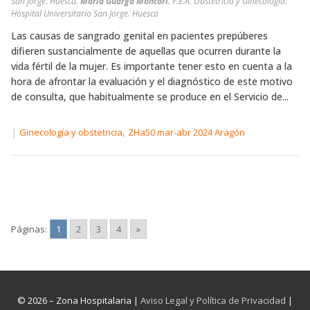
San Jorge. Huesca.
María Guarga Montori.
F.E.A. Obstetricia y Ginecología.
Hospital Universitario San Jorge. Huesca
Las causas de sangrado genital en pacientes prepúberes
difieren sustancialmente de aquellas que ocurren durante la
vida fértil de la mujer. Es importante tener esto en cuenta a la
hora de afrontar la evaluación y el diagnóstico de este motivo
de consulta, que habitualmente se produce en el Servicio de...
|
,
Ginecología y obstetricia
ZHa50 mar-abr 2024 Aragón
Páginas:
1
2
3
4
»
© 2026 – Zona Hospitalaria |
Aviso Legal y Política de Privacidad
|