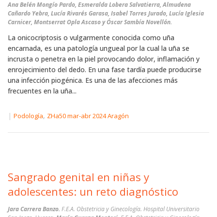
Ana Belén Mongío Pardo, Esmeralda Lobera Salvatierra, Almudena
Cañardo Yebra, Lucía Rivarés Garasa, Isabel Torres Jurado, Lucía Iglesia
Carnicer, Montserrat Opla Ascaso y Óscar Sambía Novellón.
La onicocriptosis o vulgarmente conocida como uña
encarnada, es una patología ungueal por la cual la uña se
incrusta o penetra en la piel provocando dolor, inflamación y
enrojecimiento del dedo. En una fase tardía puede producirse
una infección piogénica. Es una de las afecciones más
frecuentes en la uña...
|
,
Podología
ZHa50 mar-abr 2024 Aragón
Sangrado genital en niñas y
adolescentes: un reto diagnóstico
Jara Carrera Banzo.
F.E.A. Obstetricia y Ginecología. Hospital Universitario