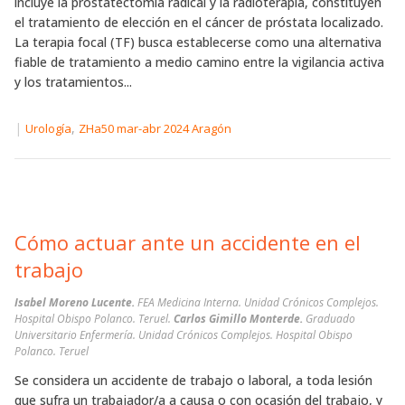
incluye la prostatectomía radical y la radioterapia, constituyen
el tratamiento de elección en el cáncer de próstata localizado.
La terapia focal (TF) busca establecerse como una alternativa
fiable de tratamiento a medio camino entre la vigilancia activa
y los tratamientos...
|
,
Urología
ZHa50 mar-abr 2024 Aragón
Cómo actuar ante un accidente en el
trabajo
Isabel Moreno Lucente.
FEA Medicina Interna. Unidad Crónicos Complejos.
Hospital Obispo Polanco. Teruel.
Carlos Gimillo Monterde.
Graduado
Universitario Enfermería. Unidad Crónicos Complejos. Hospital Obispo
Polanco. Teruel
Se considera un accidente de trabajo o laboral, a toda lesión
que sufra un trabajador/a a causa o con ocasión del trabajo, y