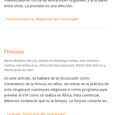
manifestada en forma de alteraciones ungueales y articulares
entre otras. La psoriasis es una afección...
|
,
Medicina interna
ZHa50 mar-abr 2024 Aragón
Fimosis
Marta Burbano Herráiz, Amaia Arrizabalaga Solano, Inés Giménez
Andreu, Ana Aldaz Acin, Elena Sánchez Izquierdo, María Soto Palacín y
María Jesús Gil Sanz
En este artículo, se hablará de la circuncisión como
tratamiento de la fimosis en niños, sin entrar en la práctica de
esta cirugía por cuestiones religiosas ni como programa para
prevenir el VIH como se realiza en África. Para comenzar,
debemos esclarecer qué es la fimosis. La fimosis consiste en...
|
,
Urología
ZHa50 mar-abr 2024 Aragón