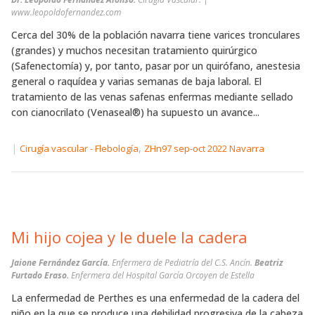
www.leopoldofernandez.com
Cerca del 30% de la población navarra tiene varices tronculares
(grandes) y muchos necesitan tratamiento quirúrgico
(Safenectomía) y, por tanto, pasar por un quirófano, anestesia
general o raquídea y varias semanas de baja laboral. El
tratamiento de las venas safenas enfermas mediante sellado
con cianocrilato (Venaseal®) ha supuesto un avance...
|
,
Cirugía vascular - Flebología
ZHn97 sep-oct 2022 Navarra
Mi hijo cojea y le duele la cadera
Jaione Fernández García.
Enfermera de Pediatría del C.S. Ancín.
Beatriz
Furtado Eraso.
Enfermera del Hospital García Orcoyen de Estella
La enfermedad de Perthes es una enfermedad de la cadera del
niño en la que se produce una debilidad progresiva de la cabeza