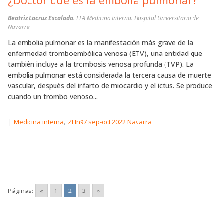
Beatriz Lacruz Escalada
. FEA Medicina Interna. Hospital Universitario de
Navarra
La embolia pulmonar es la manifestación más grave de la
enfermedad tromboembólica venosa (ETV), una entidad que
también incluye a la trombosis venosa profunda (TVP). La
embolia pulmonar está considerada la tercera causa de muerte
vascular, después del infarto de miocardio y el ictus. Se produce
cuando un trombo venoso...
|
,
Medicina interna
ZHn97 sep-oct 2022 Navarra
Páginas:
«
1
2
3
»