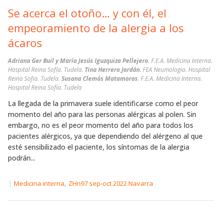
Se acerca el otoño… y con él, el
empeoramiento de la alergia a los
ácaros
Adriana Ger Buil y María Jesús Iguzquiza Pellejero
. F.E.A. Medicina Interna.
Hospital Reina Sofía. Tudela.
Tina Herrero Jordán
. FEA Neumologia. Hospital
Reina Sofia. Tudela.
Susana Clemós Matamoros
. F.E.A. Medicina Interna.
Hospital Reina Sofía. Tudela
La llegada de la primavera suele identificarse como el peor
momento del año para las personas alérgicas al polen. Sin
embargo, no es el peor momento del año para todos los
pacientes alérgicos, ya que dependiendo del alérgeno al que
esté sensibilizado el paciente, los síntomas de la alergia
podrán...
|
,
Medicina interna
ZHn97 sep-oct 2022 Navarra