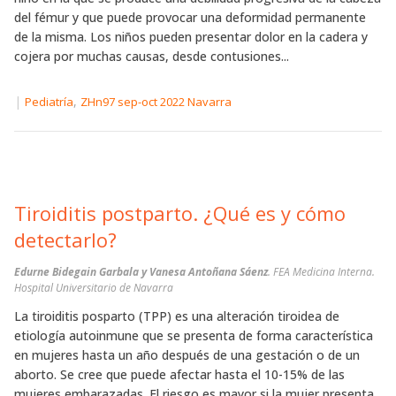
del fémur y que puede provocar una deformidad permanente
de la misma. Los niños pueden presentar dolor en la cadera y
cojera por muchas causas, desde contusiones...
|
,
Pediatría
ZHn97 sep-oct 2022 Navarra
Tiroiditis postparto. ¿Qué es y cómo
detectarlo?
Edurne Bidegain Garbala y Vanesa Antoñana Sáenz
. FEA Medicina Interna.
Hospital Universitario de Navarra
La tiroiditis posparto (TPP) es una alteración tiroidea de
etiología autoinmune que se presenta de forma característica
en mujeres hasta un año después de una gestación o de un
aborto. Se cree que puede afectar hasta el 10-15% de las
mujeres embarazadas. El riesgo es mayor si la mujer presenta