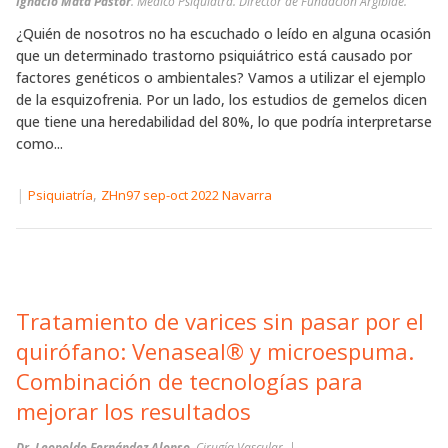
Ignacio Mata Pastor
. Médico Psiquiatra. Director de Fundación Argibide.
¿Quién de nosotros no ha escuchado o leído en alguna ocasión
que un determinado trastorno psiquiátrico está causado por
factores genéticos o ambientales? Vamos a utilizar el ejemplo
de la esquizofrenia. Por un lado, los estudios de gemelos dicen
que tiene una heredabilidad del 80%, lo que podría interpretarse
como...
|
,
Psiquiatría
ZHn97 sep-oct 2022 Navarra
Tratamiento de varices sin pasar por el
quirófano: Venaseal® y microespuma.
Combinación de tecnologías para
mejorar los resultados
Dr. Leopoldo Fernández Alonso.
Cirugía Vascular. |