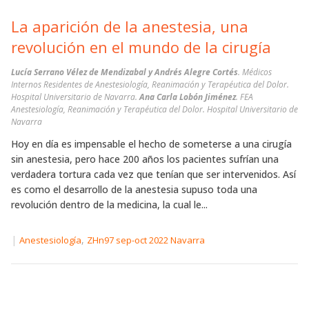
La aparición de la anestesia, una
revolución en el mundo de la cirugía
Lucía Serrano Vélez de Mendizabal y Andrés Alegre Cortés
. Médicos
Internos Residentes de Anestesiología, Reanimación y Terapéutica del Dolor.
Hospital Universitario de Navarra.
Ana Carla Lobón Jiménez
. FEA
Anestesiología, Reanimación y Terapéutica del Dolor. Hospital Universitario de
Navarra
Hoy en día es impensable el hecho de someterse a una cirugía
sin anestesia, pero hace 200 años los pacientes sufrían una
verdadera tortura cada vez que tenían que ser intervenidos. Así
es como el desarrollo de la anestesia supuso toda una
revolución dentro de la medicina, la cual le...
|
,
Anestesiología
ZHn97 sep-oct 2022 Navarra